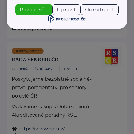
zdravotní péče ...
Povolit vše
Upravit
Odmítnout
www.prosaz.cz
+420 777 701 805
info@prosaz.cz
Bronzový partner
RADA SENIORŮ ČR
Politických vězňů 1419/11
Praha 1
Poskytujeme bezplatné sociálně-
právní poradentství pro seniory
po celé ČR.
Vydáváme časopis Doba seniorů.
Akreditované poradny RS ...
https://www.rscr.cz/