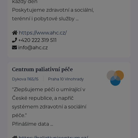
každý den
Poskytujeme zdravotní a sociální,
terénní i pobytové služby ...
https://www.ahc.cz/
+420 222 319 511
info@ahc.cz
Centrum paliativní péče
Dykova 1165/15
Praha 10 Vinohrady
"Zlepšujeme péči o umírající v
České republice, a napříč
systémem zdravotní a sociální
péče."
Přinášíme data ...