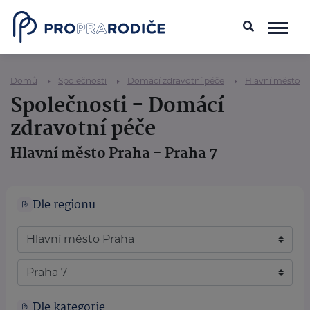
Domů
Společnosti
Domácí zdravotní péče
Hlavní město P
Společnosti - Domácí
zdravotní péče
Hlavní město Praha - Praha 7
Dle regionu
Dle kategorie