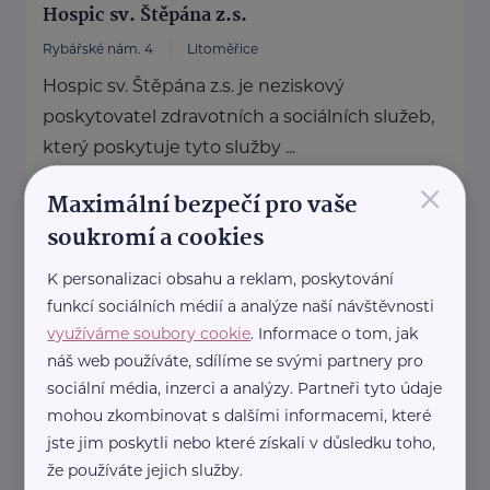
Hospic sv. Štěpána z.s.
Rybářské nám. 4
Litoměřice
Hospic sv. Štěpána z.s. je neziskový
poskytovatel zdravotních a sociálních služeb,
který poskytuje tyto služby ...
×
Maximální bezpečí pro vaše
www.hospiclitomerice.cz
+420 416 733 185
soukromí a cookies
info@hospiclitomerice.cz
K personalizaci obsahu a reklam, poskytování
funkcí sociálních médií a analýze naší návštěvnosti
PROSAZ, z.ú.
využíváme soubory cookie
. Informace o tom, jak
náš web používáte, sdílíme se svými partnery pro
Kodymova 2526
Praha 5
sociální média, inzerci a analýzy. Partneři tyto údaje
PROSAZ, z.ú. je poskytovatelem osobní
mohou zkombinovat s dalšími informacemi, které
asistence, pečovatelské služby, noční
jste jim poskytli nebo které získali v důsledku toho,
pohotovostní pečovatelské služby, domácí
že používáte jejich služby.