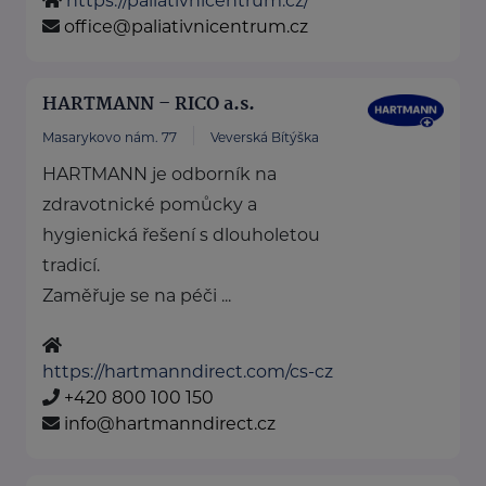
https://paliativnicentrum.cz/
office@paliativnicentrum.cz
HARTMANN – RICO a.s.
Masarykovo nám. 77
Veverská Bítýška
HARTMANN je odborník na
zdravotnické pomůcky a
hygienická řešení s dlouholetou
tradicí.
Zaměřuje se na péči ...
https://hartmanndirect.com/cs-cz
+420 800 100 150
info@hartmanndirect.cz