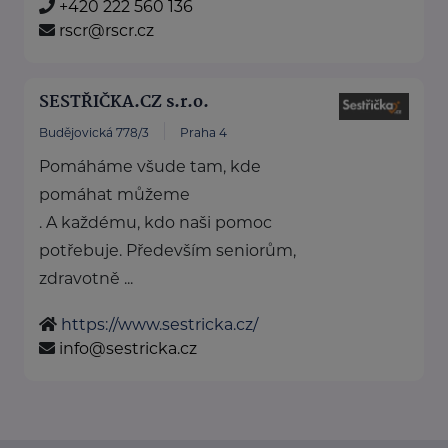
+420 222 560 136
rscr@rscr.cz
SESTŘIČKA.CZ s.r.o.
Budějovická 778/3
Praha 4
Pomáháme všude tam, kde
pomáhat můžeme
. A každému, kdo naši pomoc
potřebuje. Především seniorům,
zdravotně ...
https://www.sestricka.cz/
info@sestricka.cz