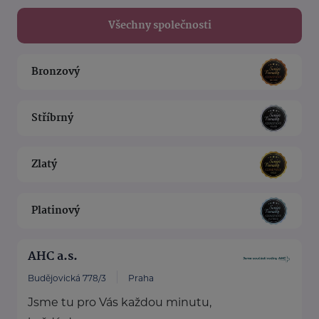
Všechny společnosti
Bronzový
Stříbrný
Zlatý
Platinový
AHC a.s.
Budějovická 778/3
Praha
Jsme tu pro Vás každou minutu,