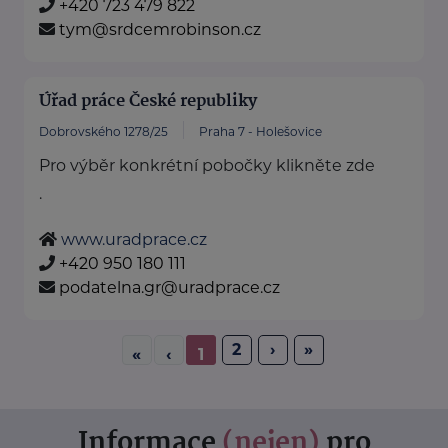
+420 723 479 822
tym@srdcemrobinson.cz
Úřad práce České republiky
Dobrovského 1278/25
Praha 7 - Holešovice
Pro výběr konkrétní pobočky klikněte zde
.
www.uradprace.cz
+420 950 180 111
podatelna.gr@uradprace.cz
2
›
»
«
‹
1
Informace
(nejen)
pro