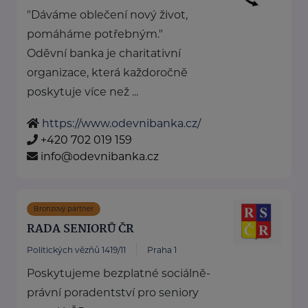
"Dáváme oblečení nový život,
pomáháme potřebným."
Oděvní banka je charitativní
organizace, která každoročně
poskytuje více než ...
https://www.odevnibanka.cz/
+420 702 019 159
info@odevnibanka.cz
Bronzový partner
RADA SENIORŮ ČR
Politických vězňů 1419/11
Praha 1
Poskytujeme bezplatné sociálně-
právní poradentství pro seniory