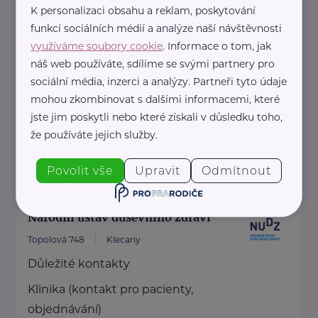
K personalizaci obsahu a reklam, poskytování
Jiřice 298
Jiřice
funkcí sociálních médií a analýze naší návštěvnosti
Jsem záchranář a lektor první
využíváme soubory cookie
. Informace o tom, jak
pomoci s více než 14 letou praxí. S
náš web používáte, sdílíme se svými partnery pro
sociální média, inzerci a analýzy. Partneři tyto údaje
touhou posunout ...
mohou zkombinovat s dalšími informacemi, které
jste jim poskytli nebo které získali v důsledku toho,
https://prvnipomoczachranare.webnode.cz/
že používáte jejich služby.
+420 775 167 640
prvnipomoczachranare@gmail.com
Povolit vše
Upravit
Odmítnout
Národní ústav duševního zdraví
Topolová 748
Klecany
Důležité kontakty
Klinika (kontakt pro pacienty,
objednávání)