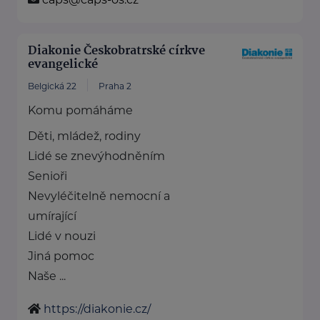
Diakonie Českobratrské církve
evangelické
Belgická 22
Praha 2
Komu pomáháme
Děti, mládež, rodiny
Lidé se znevýhodněním
Senioři
Nevyléčitelně nemocní a
umírající
Lidé v nouzi
Jiná pomoc
Naše ...
https://diakonie.cz/