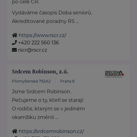
po celé ČR.
Vydáváme časopis Doba seniorů.
Akreditované poradny RS ...
https://www.rscr.cz/
+420 222 560 136
rscr@rscr.cz
Srdcem Robinson, z.ú.
Přemyšlenská 792/42
Praha 8
Jsme Srdcem Robinson.
Pečujeme o ty, kteří se starají:
O rodiče, kterým se v jediném
okamžiku změnil ...
https://srdcemrobinson.cz/