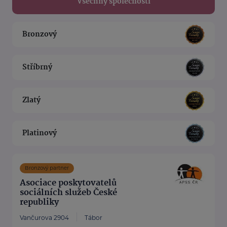
Všechny společnosti
Bronzový
Stříbrný
Zlatý
Platinový
Bronzový partner
Asociace poskytovatelů
sociálních služeb České
republiky
Vančurova 2904
Tábor