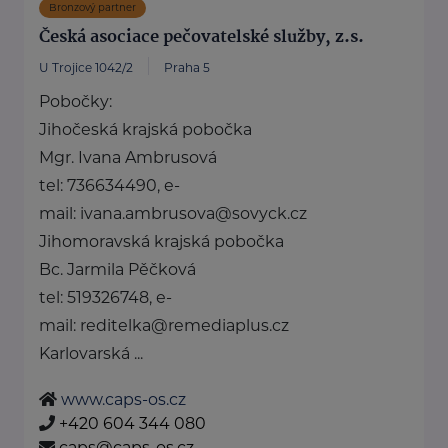
Bronzový partner
Česká asociace pečovatelské služby, z.s.
U Trojice 1042/2
Praha 5
Pobočky:
Jihočeská krajská pobočka
Mgr. Ivana Ambrusová
tel: 736634490, e-
mail: ivana.ambrusova@sovyck.cz
Jihomoravská krajská pobočka
Bc. Jarmila Pěčková
tel: 519326748, e-
mail: reditelka@remediaplus.cz
Karlovarská ...
www.caps-os.cz
+420 604 344 080
caps@caps-os.cz