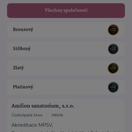
Všechny společnosti
Bronzový
Stříbrný
Zlatý
Platinový
Amfion sanatorium, s.r.o.
Českolipská 3444
Mělník
Akreditace MPSV,