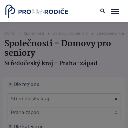
Domů
Společnosti
Domovy pro seniory
Středočeský kraj
Společnosti - Domovy pro
seniory
Středočeský kraj - Praha-západ
Dle regionu
Dle kategorie