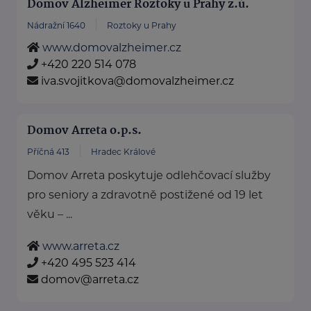
Domov Alzheimer Roztoky u Prahy z.ú.
Nádražní 1640
Roztoky u Prahy
www.domovalzheimer.cz
+420 220 514 078
iva.svojitkova@domovalzheimer.cz
Domov Arreta o.p.s.
Příčná 413
Hradec Králové
Domov Arreta poskytuje odlehčovací služby
pro seniory a zdravotně postižené od 19 let
věku – ...
www.arreta.cz
+420 495 523 414
domov@arreta.cz