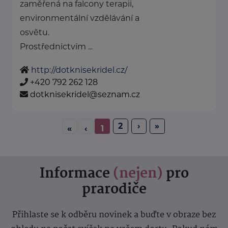
zaměřená na falcony terapii,
environmentální vzdělávání a
osvětu.
Prostřednictvím ...
http://dotknisekridel.cz/
+420 792 262 128
dotknisekridel@seznam.cz
2
›
»
«
‹
1
Informace
(nejen)
pro
prarodiče
Přihlaste se k odběru novinek a buďte v obraze bez