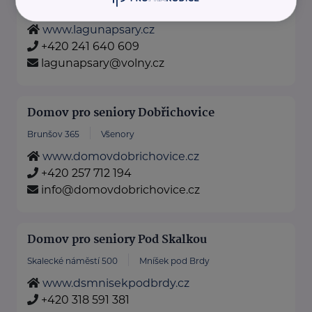
Jílovská 138
Psáry
www.lagunapsary.cz
+420 241 640 609
lagunapsary@volny.cz
Domov pro seniory Dobřichovice
Brunšov 365
Všenory
www.domovdobrichovice.cz
+420 257 712 194
info@domovdobrichovice.cz
Domov pro seniory Pod Skalkou
Skalecké náměstí 500
Mníšek pod Brdy
www.dsmnisekpodbrdy.cz
+420 318 591 381