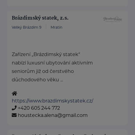
Brázdimský statek, z.s.
Veliký Brázdim 9
Mratín
Zařízení „Brázdimský statek“
nabízí luxusní ubytování aktivním
seniorům již od čerstvého
důchodového věku ...
https://www.brazdimskystatek.cz/
+420 605 244 772
houstecka.alena@gmail.com