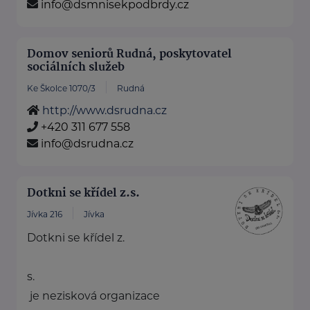
info@dsmnisekpodbrdy.cz
Domov seniorů Rudná, poskytovatel
sociálních služeb
Ke Školce 1070/3
Rudná
http://www.dsrudna.cz
+420 311 677 558
info@dsrudna.cz
Dotkni se křídel z.s.
Jívka 216
Jívka
Dotkni se křídel z.
s.
je nezisková organizace