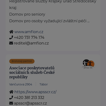
Registrované služby Krajský úřad Středočeský
kraj:
Domov pro seniory
Domov pro osoby vyžadující zvláštní péči ...
www.amfion.cz
+420 731 774 174
reditel@amfion.cz
Bronzový partner
Asociace poskytovatelů
sociálních služeb České
republiky
Vančurova 2904
Tábor
https://www.apsscr.cz/
+420 381 213 332
apsscr@apsscr.cz