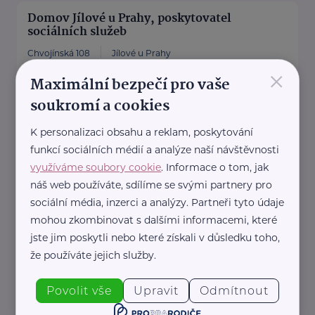
Domov Jílové u Prahy, poskytovatel
sociálních služeb
Chvojínská 108
Jílové u Prahy
×
www.domovjilove.cz
Maximální bezpečí pro vaše
+420 241 950 481
soukromí a cookies
domovjilove@domovjilove.cz
K personalizaci obsahu a reklam, poskytování
funkcí sociálních médií a analýze naší návštěvnosti
Domov Kytín, poskytovatel sociálních služeb
využíváme soubory cookie
. Informace o tom, jak
Kytín 2
Mníšek pod Brdy
náš web používáte, sdílíme se svými partnery pro
sociální média, inzerci a analýzy. Partneři tyto údaje
http://www.ddkytin.cz
mohou zkombinovat s dalšími informacemi, které
+420 311 363 901
ddkytin@ddkytin.cz
jste jim poskytli nebo které získali v důsledku toho,
že používáte jejich služby.
Domov Laguna Psáry, poskytovatel
Povolit vše
Upravit
Odmítnout
sociálních služeb