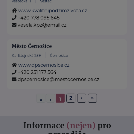
Vestecká 11
Vestec
www.kvalitnipodzimzivota.cz
+420 778 095 645
vesela.kpz@email.cz
Město Černošice
Karlštejnská 259
Černošice
www.dpscernosice.cz
+420 251 177 564
dpscernosice@mestocernosice.cz
2
›
»
«
‹
1
Informace
(nejen)
pro