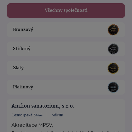
Všechny společnosti
Bronzový
Stříbrný
Zlatý
Platinový
Amfion sanatorium, s.r.o.
Českolipská 3444
Mělník
Akreditace MPSV,