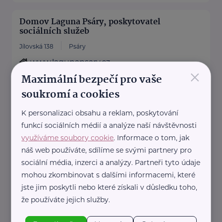
Domov Laguna Psáry, poskytovatel
sociálních služeb
Jílovská 138
Psáry
www.lagunapsary.cz
×
+420 241 640 609
Maximální bezpečí pro vaše
lagunapsary@volny.cz
soukromí a cookies
K personalizaci obsahu a reklam, poskytování
HARTMANN – RICO a.s.
funkcí sociálních médií a analýze naší návštěvnosti
Masarykovo nám. 77
Veverská Bítýška
využíváme soubory cookie
. Informace o tom, jak
náš web používáte, sdílíme se svými partnery pro
HARTMANN je odborník na
sociální média, inzerci a analýzy. Partneři tyto údaje
zdravotnické pomůcky a
mohou zkombinovat s dalšími informacemi, které
hygienická řešení s dlouholetou
jste jim poskytli nebo které získali v důsledku toho,
tradicí.
že používáte jejich služby.
Zaměřuje se na péči ...