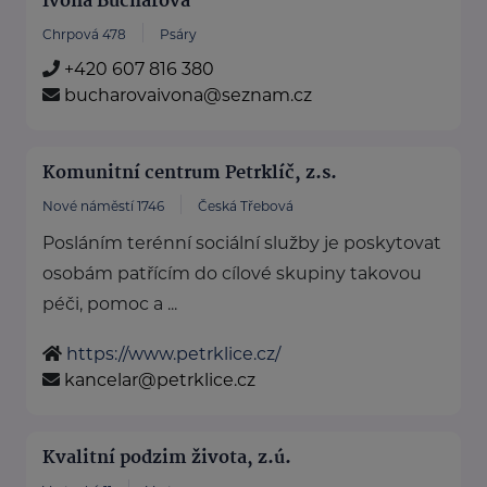
Ivona Bucharová
Chrpová 478
Psáry
+420 607 816 380
bucharovaivona@seznam.cz
Komunitní centrum Petrklíč, z.s.
Nové náměstí 1746
Česká Třebová
Posláním terénní sociální služby je poskytovat
osobám patřícím do cílové skupiny takovou
péči, pomoc a ...
https://www.petrklice.cz/
kancelar@petrklice.cz
Kvalitní podzim života, z.ú.