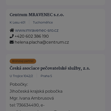
Centrum MRAVENEC s.r.o.
K Lesu 401
Tuchoměřice
www.mravenec-sro.cz
+420 602 386 190
helena.placha@centrum.cz
Bronzový partner
Česká asociace pečovatelské služby, z.s.
U Trojice 1042/2
Praha 5
Pobočky:
Jihočeská krajská pobočka
Mgr. Ivana Ambrusová
tel: 736634490, e-