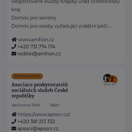
Registrované služby Krajský úřad Středočeský
kraj:
Domov pro seniory
Domov pro osoby vyžadující zvláštní péči ...
www.amfion.cz
+420 731 774 174
reditel@amfion.cz
Bronzový partner
Asociace poskytovatelů
sociálních služeb České
republiky
Vančurova 2904
Tábor
https://www.apsscr.cz/
+420 381 213 332
apsscr@apsscr.cz