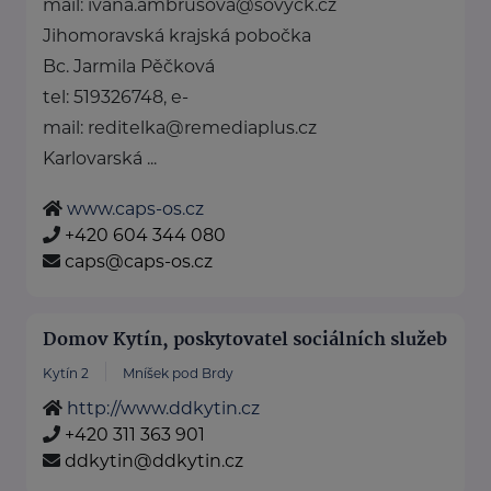
mail: ivana.ambrusova@sovyck.cz
Jihomoravská krajská pobočka
Bc. Jarmila Pěčková
tel: 519326748, e-
mail: reditelka@remediaplus.cz
Karlovarská ...
www.caps-os.cz
+420 604 344 080
caps@caps-os.cz
Domov Kytín, poskytovatel sociálních služeb
Kytín 2
Mníšek pod Brdy
http://www.ddkytin.cz
+420 311 363 901
ddkytin@ddkytin.cz