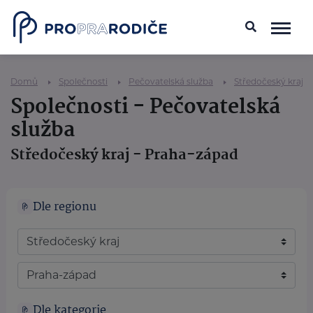
Domů
Společnosti
Pečovatelská služba
Středočeský kraj
Společnosti - Pečovatelská
služba
Středočeský kraj - Praha-západ
Dle regionu
Dle kategorie