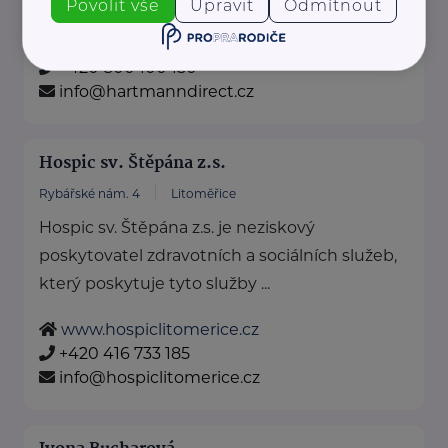
Povolit vše
Upravit
Odmítnout
https://hartmanndirect.com/cs-cz
+420 800 100 150
info@hartmanndirect.cz
Hospic sv. Štěpána z.s.
Rybářské nám. 4
Litoměřice
Hospic sv. Štěpána z.s. je neziskový
poskytovatel zdravotních a sociálních služeb,
který poskytuje tyto služby ...
www.hospiclitomerice.cz
+420 416 733 185
info@hospiclitomerice.cz