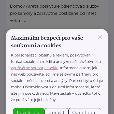
Domov Arreta poskytuje odlehčovací služby
pro seniory a zdravotně postižené od 19 let
věku – ...
×
www.arreta.cz
Maximální bezpečí pro vaše
+420 495 523 414
soukromí a cookies
domov@arreta.cz
K personalizaci obsahu a reklam, poskytování
funkcí sociálních médií a analýze naší návštěvnosti
Domov Na zámečku Rokytnice, příspěvková
organizace
využíváme soubory cookie
. Informace o tom, jak
náš web používáte, sdílíme se svými partnery pro
Rokytnice 1
Rokytnice u Přerova
sociální média, inzerci a analýzy. Partneři tyto údaje
www.domovrokytnice.cz
mohou zkombinovat s dalšími informacemi, které
+420 581 211 853
jste jim poskytli nebo které získali v důsledku toho,
reditelka@domovrokytnice.cz
že používáte jejich služby.
Povolit vše
Upravit
Odmítnout
Domov pro seniory Radkova Lhota,