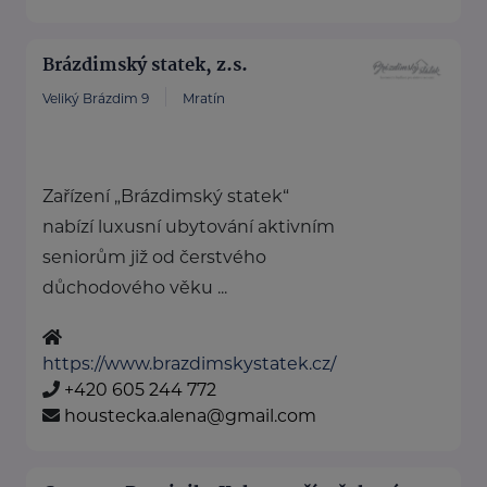
Brázdimský statek, z.s.
Veliký Brázdim 9
Mratín
Zařízení „Brázdimský statek“
nabízí luxusní ubytování aktivním
seniorům již od čerstvého
důchodového věku ...
https://www.brazdimskystatek.cz/
+420 605 244 772
houstecka.alena@gmail.com