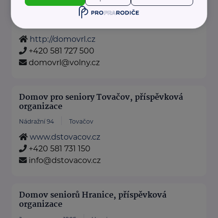
příspěvková organizace
Radkova Lhota 16
Dřevohostice
http://domovrl.cz
+420 581 727 500
domovrl@volny.cz
Domov pro seniory Tovačov, příspěvková
organizace
Nádražní 94
Tovačov
www.dstovacov.cz
+420 581 731 150
info@dstovacov.cz
Domov seniorů Hranice, příspěvková
organizace