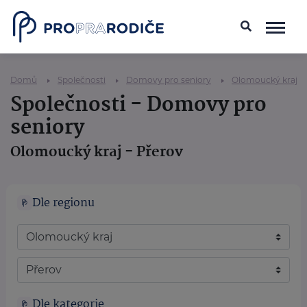
Domů
Společnosti
Domovy pro seniory
Olomoucký kraj
Společnosti - Domovy pro
seniory
Olomoucký kraj - Přerov
Dle regionu
Dle kategorie