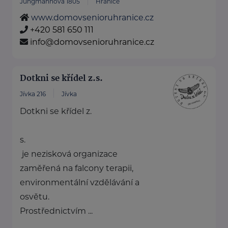
Jungmannova 1805
Hranice
www.domovsenioruhranice.cz
+420 581 650 111
info@domovsenioruhranice.cz
Dotkni se křídel z.s.
Jívka 216
Jívka
Dotkni se křídel z.
s.
je nezisková organizace
zaměřená na falcony terapii,
environmentální vzdělávání a
osvětu.
Prostřednictvím ...