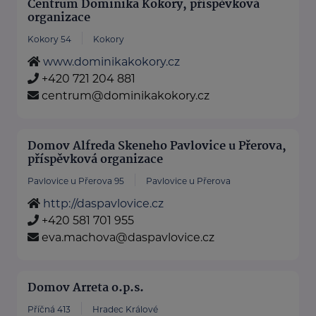
Centrum Dominika Kokory, příspěvková
organizace
Kokory 54
Kokory
www.dominikakokory.cz
+420 721 204 881
centrum@dominikakokory.cz
Domov Alfreda Skeneho Pavlovice u Přerova,
příspěvková organizace
Pavlovice u Přerova 95
Pavlovice u Přerova
http://daspavlovice.cz
+420 581 701 955
eva.machova@daspavlovice.cz
Domov Arreta o.p.s.
Příčná 413
Hradec Králové