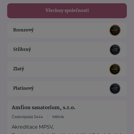
Všechny společnosti
Bronzový
Stříbrný
Zlatý
Platinový
Amfion sanatorium, s.r.o.
Českolipská 3444
Mělník
Akreditace MPSV,