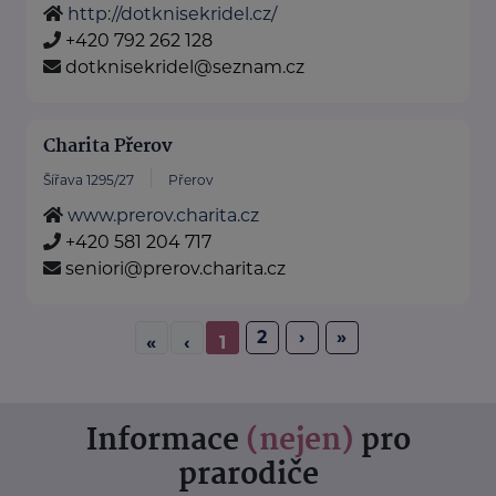
http://dotknisekridel.cz/
+420 792 262 128
dotknisekridel@seznam.cz
Charita Přerov
Šířava 1295/27
Přerov
www.prerov.charita.cz
+420 581 204 717
seniori@prerov.charita.cz
2
›
»
«
‹
1
Informace
(nejen)
pro
prarodiče