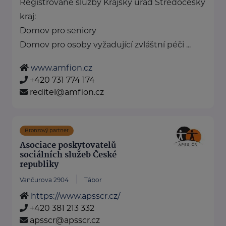
Registrované služby Krajský úřad Středočeský
kraj:
Domov pro seniory
Domov pro osoby vyžadující zvláštní péči ...
www.amfion.cz
+420 731 774 174
reditel@amfion.cz
Bronzový partner
Asociace poskytovatelů
sociálních služeb České
republiky
Vančurova 2904
Tábor
https://www.apsscr.cz/
+420 381 213 332
apsscr@apsscr.cz