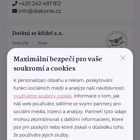
+420 242 487 812
info@diakonie.cz
Dotkni se křídel z.s.
Jívka 216
Jívka
×
Dotkni se křídel z.
Maximální bezpečí pro vaše
soukromí a cookies
s.
je nezisková organizace
K personalizaci obsahu a reklam, poskytování
funkcí sociálních médií a analýze naší návštěvnosti
zaměřená na falcony terapii,
využíváme soubory cookie
. Informace o tom, jak
environmentální vzdělávání a
náš web používáte, sdílíme se svými partnery pro
osvětu.
sociální média, inzerci a analýzy. Partneři tyto údaje
Prostřednictvím ...
mohou zkombinovat s dalšími informacemi, které
jste jim poskytli nebo které získali v důsledku toho,
http://dotknisekridel.cz/
že používáte jejich služby.
+420 792 262 128