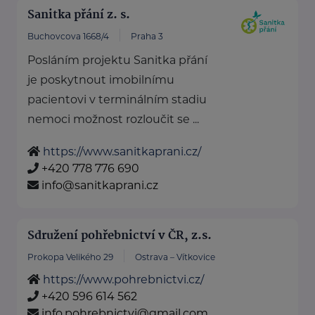
Sanitka přání z. s.
Buchovcova 1668/4
Praha 3
Posláním projektu Sanitka přání
je poskytnout imobilnímu
pacientovi v terminálním stadiu
nemoci možnost rozloučit se ...
https://www.sanitkaprani.cz/
+420 778 776 690
info@sanitkaprani.cz
Sdružení pohřebnictví v ČR, z.s.
Prokopa Velikého 29
Ostrava – Vítkovice
https://www.pohrebnictvi.cz/
+420 596 614 562
info.pohrebnictvi@gmail.com