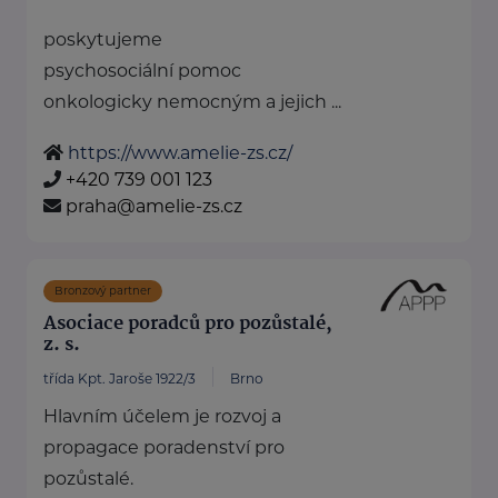
poskytujeme
psychosociální pomoc
onkologicky nemocným a jejich ...
https://www.amelie-zs.cz/
+420 739 001 123
praha@amelie-zs.cz
Bronzový partner
Asociace poradců pro pozůstalé,
z. s.
třída Kpt. Jaroše 1922/3
Brno
Hlavním účelem je rozvoj a
propagace poradenství pro
pozůstalé.