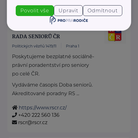
dotknisekridel@seznam.cz
Povolit vše
Upravit
Odmítnout
Bronzový partner
RADA SENIORŮ ČR
Politických vězňů 1419/11
Praha 1
Poskytujeme bezplatné sociálně-
právní poradentství pro seniory
po celé ČR.
Vydáváme časopis Doba seniorů.
Akreditované poradny RS ...
https://www.rscr.cz/
+420 222 560 136
rscr@rscr.cz