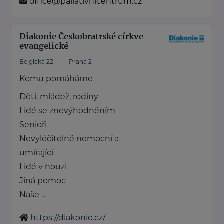
office@paliativnicentrum.cz
Diakonie Českobratrské církve
evangelické
Belgická 22
Praha 2
Komu pomáháme
Děti, mládež, rodiny
Lidé se znevýhodněním
Senioři
Nevyléčitelně nemocní a
umírající
Lidé v nouzi
Jiná pomoc
Naše ...
https://diakonie.cz/