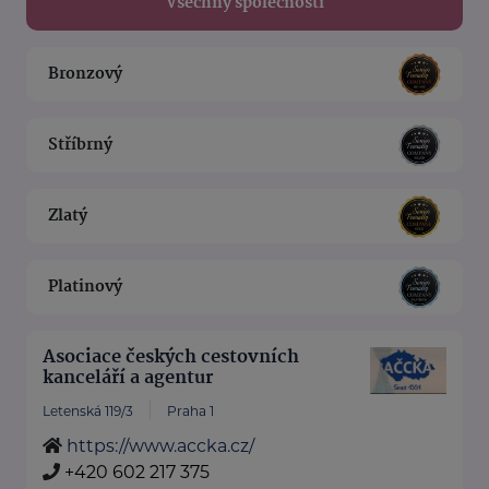
Všechny společnosti
Bronzový
Stříbrný
Zlatý
Platinový
Asociace českých cestovních
kanceláří a agentur
Letenská 119/3
Praha 1
https://www.accka.cz/
+420 602 217 375