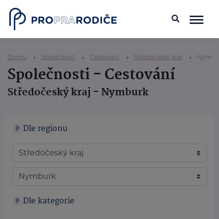
Domů
Společnosti
Cestování
Středočeský kraj
Nymbu
Společnosti - Cestování
Středočeský kraj - Nymburk
Dle regionu
Dle kategorie