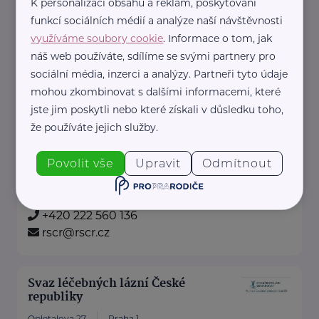
K personalizaci obsahu a reklam, poskytování
Bronzový partner
funkcí sociálních médií a analýze naší návštěvnosti
RADA SENIORŮ ČR
využíváme soubory cookie
. Informace o tom, jak
náš web používáte, sdílíme se svými partnery pro
Politických vězňů 1419/11
Praha 1
sociální média, inzerci a analýzy. Partneři tyto údaje
Poskytujeme bezplatné sociálně-
mohou zkombinovat s dalšími informacemi, které
právní poradentství pro seniory
jste jim poskytli nebo které získali v důsledku toho,
po celé ČR.
že používáte jejich služby.
Vydáváme časopis Doba seniorů.
Povolit vše
Upravit
Odmítnout
Akreditované poradny RS ...
https://www.rscr.cz/
+420 222 560 136
rscr@rscr.cz
Svaz léčebných lázní České
republiky
Opletalova 27
Praha 1