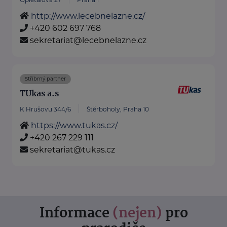
http://www.lecebnelazne.cz/
+420 602 697 768
sekretariat@lecebnelazne.cz
Stříbrný partner
TUkas a.s
K Hrušovu 344/6
Štěrboholy, Praha 10
https://www.tukas.cz/
+420 267 229 111
sekretariat@tukas.cz
Informace
(nejen)
pro