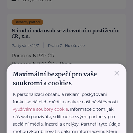
Bronzový partner
Národní rada osob se zdravotním postižením
ČR, z.s.
Partyzánská 1/7
Praha 7 - Holešovice
Poradny NRZP ČR
Poradna NRZP ČR v Praze
×
Maximální bezpečí pro vaše
Partyzánská 1/7, 170 00 Praha 7
230 234 956, ...
soukromí a cookies
https://nrzp.cz/
K personalizaci obsahu a reklam, poskytování
+420 230 234 954
funkcí sociálních médií a analýze naší návštěvnosti
nrzpcr@nrzp.cz
využíváme soubory cookie
. Informace o tom, jak
náš web používáte, sdílíme se svými partnery pro
sociální média, inzerci a analýzy. Partneři tyto údaje
Policie ČR
mohou zkombinovat s dalšími informacemi, které