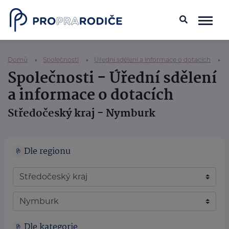
Domů
Společnosti
Úřední sdělení a informace o dotacích
Společnosti - Úřední sdělení
a informace o dotacích
Středočeský kraj - Nymburk
Dle regionu
Dle kategorie