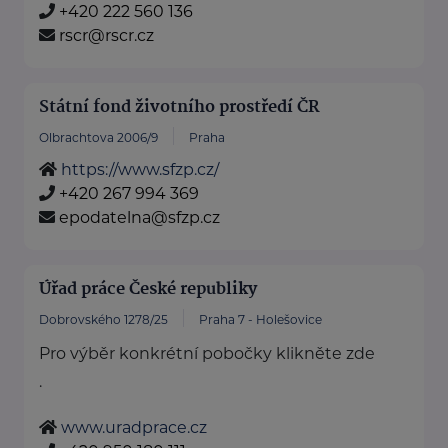
+420 222 560 136
rscr@rscr.cz
Státní fond životního prostředí ČR
Olbrachtova 2006/9
Praha
https://www.sfzp.cz/
+420 267 994 369
epodatelna@sfzp.cz
Úřad práce České republiky
Dobrovského 1278/25
Praha 7 - Holešovice
Pro výběr konkrétní pobočky klikněte zde
.
www.uradprace.cz