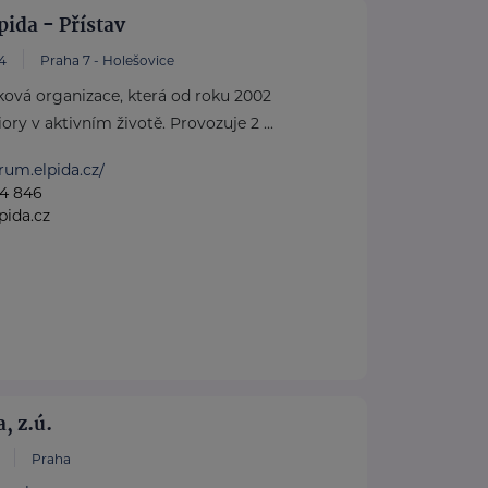
ida - Přístav
4
Praha 7 - Holešovice
sková organizace, která od roku 2002
ry v aktivním životě. Provozuje 2 ...
trum.elpida.cz/
64 846
pida.cz
, z.ú.
Praha