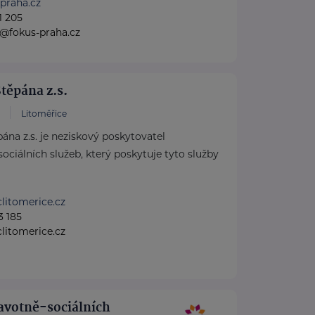
praha.cz
1 205
@fokus-praha.cz
Štěpána z.s.
Litoměřice
pána z.s. je neziskový poskytovatel
sociálních služeb, který poskytuje tyto služby
litomerice.cz
3 185
litomerice.cz
ravotně-sociálních