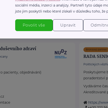
e školách a firmách,
sociální média, inzerci a analýzy. Partneři tyto údaje
jste jim poskytli nebo které získali v důsledku toho, že p
ono.cz/
14
Povolit vše
Upravit
Odmítn
z
 duševního zdraví
Bronzový partner
RADA SENI
ecany
Politických vězňů
Poskytujeme b
ro pacienty, objednávání)
poradentství p
Vydáváme časo
Akreditované p
.cz
entace
https://www
+420 222 56