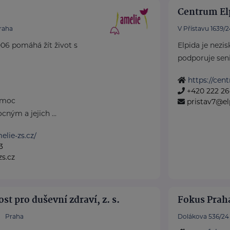
Centrum Elp
raha
V Přístavu 1639/2
06 pomáhá žít život s
Elpida je nezi
podporuje senio
https://cen
+420 222 2
omoc
pristav7@el
ným a jejich ...
lie-zs.cz/
3
s.cz
st pro duševní zdraví, z. s.
Fokus Praha
Praha
Dolákova 536/24