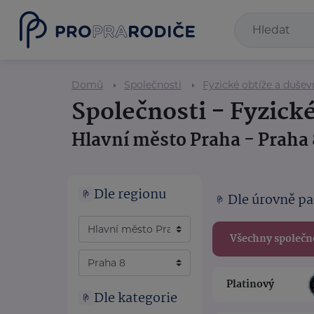
Domů
Společnosti
Fyzické obtíže a duše
Společnosti - Fyzick
Hlavní město Praha - Praha 
Dle regionu
Dle úrovně pa
Všechny společn
Platinový
Dle kategorie