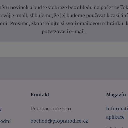
dběru novinek a buďte v obraze bez ohledu na počet svíče
vůj e-mail, slibujeme, že jej budeme používat k zasílán
lení.
Prosíme, zkontrolujte si svoji emailovou schránku, 
potvrzovací e-mail.
Kontakt
Magazín
y
Informat
Pro prarodiče s.r.o.
aplikace
obchod@proprarodice.cz
hodní