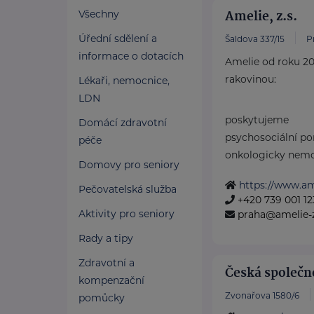
Amelie, z.s.
Všechny
Úřední sdělení a
Šaldova 337/15
P
informace o dotacích
Amelie od roku 20
rakovinou:
Lékaři, nemocnice,
LDN
poskytujeme
Domácí zdravotní
psychosociální p
péče
onkologicky nemoc
Domovy pro seniory
https://www.ame
Pečovatelská služba
+420 739 001 12
Aktivity pro seniory
praha@amelie-z
Rady a tipy
Zdravotní a
Česká společno
kompenzační
Zvonařova 1580/6
pomůcky