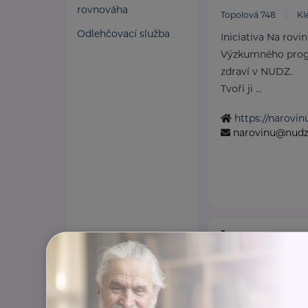
rovnováha
Topolová 748
Kl
Odlehčovací služba
Iniciativa Na rovi
Výzkumného prog
zdraví v NUDZ.
Tvoří ji ...
https://narovin
narovinu@nudz
Loono, z. s.
Karlínské náměstí 23
Jsme tým mladých
medicíny a dalších