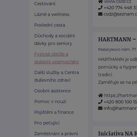
www.csdz.cz
Cestování
+420 774 448 3
csdz@seznam.c
Lázně a wellness
Poslední cesta
Důchody a sociální
HARTMANN – R
dávky pro seniory
Masarykovo nám. 77
Fyzické obtíže a
HARTMANN je odbo
duševní onemocnění
pomůcky a hygieni
Další služby a Centra
tradicí.
duševního zdraví
Zaměřuje se na péči
Osobní asistence
https://hartma
Pomoc v nouzi
+420 800 100 1
info@hartmannd
Pojištění a finance
Pro pečující
Iniciativa NA
Zaměstnání a právní