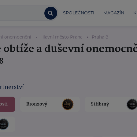
SPOLEČNOSTI
MAGAZÍN
K
vní onemocnění
Hlavní město Praha
Praha 8
é obtíže a duševní onemocn
8
rtnerství
osti
Bronzový
Stříbrný