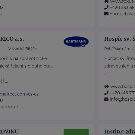
www.fokus-
33
+420 233 55
z
dumulibuse
ICO a.s.
Hospic sv. 
Veverská Bítýška
Rybářské nám. 4
rník na zdravotnické
Hospic sv. Ště
cká řešení s dlouholetou
zdravotních a 
...
 ...
www.hospic
+420 416 73
nndirect.com/cs-cz
info@hospic
50
irect.cz
 ROVINU
Institut zd