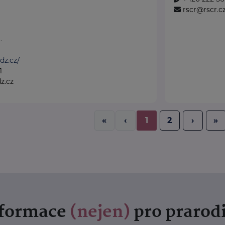
rscr@rscr.c
.
dz.cz/
1
z.cz
«
‹
1
2
›
»
nformace
(nejen)
pro prarod