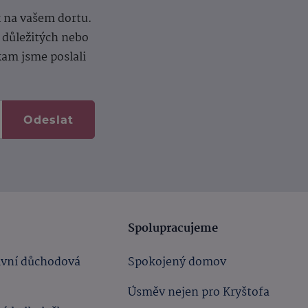
k na vašem dortu.
í důležitých nebo
kam jsme poslali
Odeslat
Spolupracujeme
ivní důchodová
Spokojený domov
Úsměv nejen pro Kryštofa