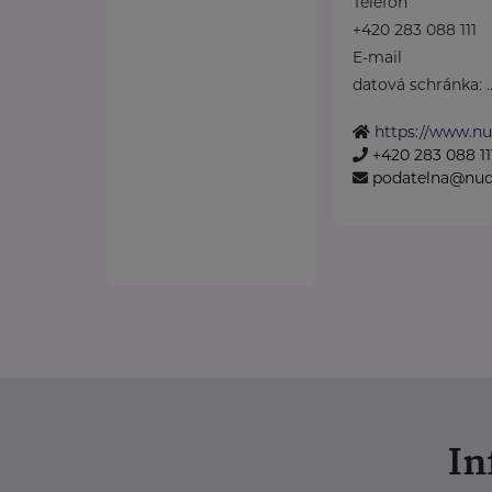
Telefon
+420 283 088 111
E-mail
datová schránka: ..
https://www.nu
+420 283 088 11
podatelna@nud
I