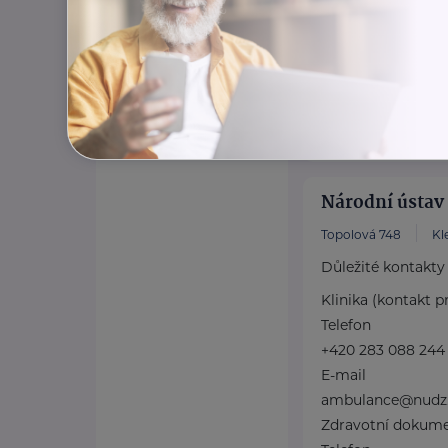
Skrze workshopy v
edukační ...
https://www.lo
+420 777 692 9
office@loono.c
Národní ústav
Topolová 748
Kl
Důležité kontakty
Klinika (kontakt p
Telefon
+420 283 088 244
E-mail
ambulance@nudz
Zdravotní dokum