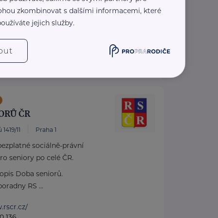
 mohou zkombinovat s dalšími informacemi, které
oužíváte jejich služby.
out
ORŮ ČR
 1419/11
Praha 1
ezplatné sociálně-právní
ro seniory po celé ČR.
pis Doba seniorů.
oradny RS ...
.rscr.cz/
0 136