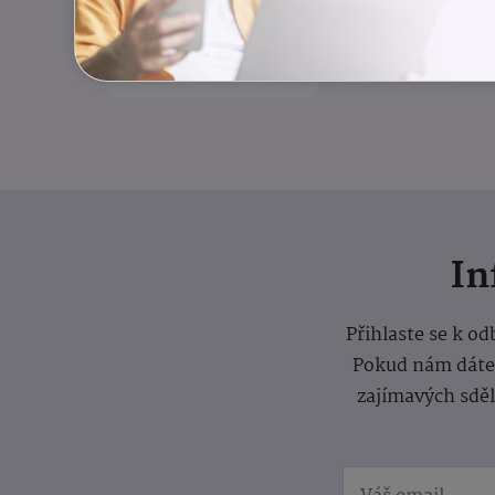
rovnováha
Odlehčovací služba
I
Přihlaste se k o
Pokud nám dáte s
zajímavých sdě