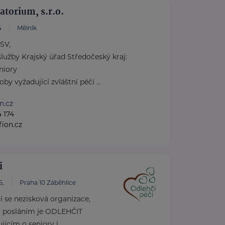
torium, s.r.o.
4
Mělník
SV,
lužby Krajský úřad Středočeský kraj:
niory
y vyžadující zvláštní péči ...
n.cz
 174
ion.cz
i
5,
Praha 10 Záběhlice
cí se nezisková organizace,
m posláním je ODLEHČIT
cím o seniory i ...