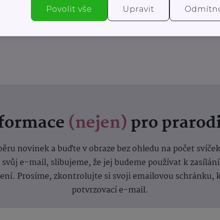
Povolit vše
Upravit
Odmítn
nformace
(nejen)
pro prarod
dběru novinek a buďte v obraze bez ohledu na počet svíče
vůj e-mail, slibujeme, že jej budeme používat k zasílán
lení.
Prosíme, zkontrolujte si svoji emailovou schránku, 
potvrzovací e-mail.