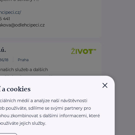
hcipeci.cz/
6 441
akova@odlehcipeci.cz
.ú.
86/18
Praha
 našich služeb a dalších
možňuje věnovat se starším
×
...
 a cookies
zivot90.cz
ciálních médií a analýze naší návštěvnosti
3 555
eb používáte, sdílíme se svými partnery pro
0.cz
 mohou zkombinovat s dalšími informacemi, které
oužíváte jejich služby.