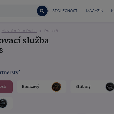
SPOLEČNOSTI
MAGAZÍN
K
Hlavní město Praha
Praha 8
ovací služba
8
rtnerství
osti
Bronzový
Stříbrný