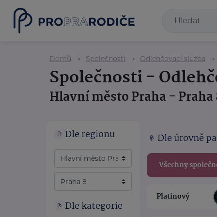
Domů
Společnosti
Odlehčovací služba
Společnosti - Odlehč
Hlavní město Praha - Praha 
Dle regionu
Dle úrovně pa
Všechny společn
Platinový
Dle kategorie