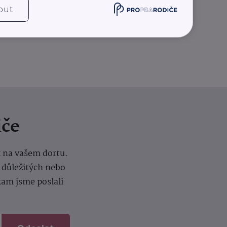
out
iče
k na vašem dortu.
í důležitých nebo
kam jsme poslali