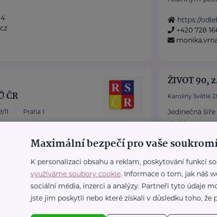
14
https://odle
cz
+420 728 16
monika.vrn
ŽIVOT 90, z
Ů ČR
Karoliny Světlé 2
Jedinečná šíře
/11
Praha 1
aktivit nám u
atné sociálně-právní
a starým lidem 
eniory po celé ČR.
Maximální bezpečí pro vaše soukromí
 Doba seniorů.
http://www.
K personalizaci obsahu a reklam, poskytování funkcí so
+420 222 33
dny RS ...
využíváme soubory cookie
. Informace o tom, jak náš w
info@zivot9
sociální média, inzerci a analýzy. Partneři tyto údaje
r.cz/
jste jim poskytli nebo které získali v důsledku toho, že p
36