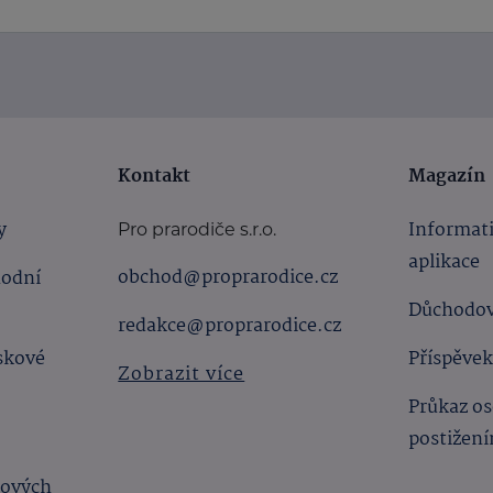
Kontakt
Magazín
y
Informat
Pro prarodiče s.r.o.
aplikace
obchod@proprarodice.cz
hodní
Důchodov
redakce@proprarodice.cz
skové
Příspěvek
Zobrazit více
Průkaz os
postižen
bových