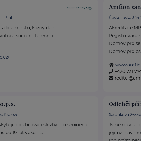
Amfion sana
Praha
Českolipská 344
každou minutu, každý den
Akreditace MP
tní a sociální, terénní i
Registrované s
Domov pro se
Domov pro osob
c.cz/
1
www.amfio
+420 731 774
reditel@amf
o.p.s.
Odlehči péč
c Králové
Sasanková 2654/
ytuje odlehčovací služby pro seniory a
Jsme rozvíjejí
 od 19 let věku – ...
jejímž hlavní
rodinným pečují