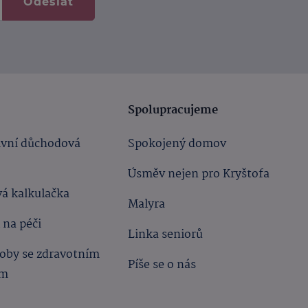
Odeslat
Spolupracujeme
ivní důchodová
Spokojený domov
Úsměv nejen pro Kryštofa
á kalkulačka
Malyra
 na péči
Linka seniorů
oby se zdravotním
Píše se o nás
ím