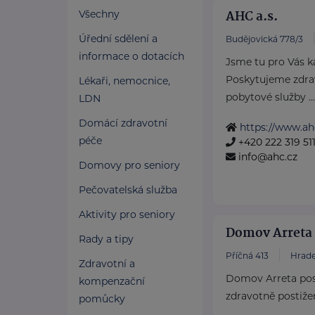
AHC a.s.
Všechny
Úřední sdělení a
Budějovická 778/3
informace o dotacích
Jsme tu pro Vás 
Poskytujeme zdravo
Lékaři, nemocnice,
pobytové služby ...
LDN
Domácí zdravotní
https://www.ah
péče
+420 222 319 51
info@ahc.cz
Domovy pro seniory
Pečovatelská služba
Aktivity pro seniory
Domov Arreta 
Rady a tipy
Příčná 413
Hrade
Zdravotní a
Domov Arreta posk
kompenzační
zdravotně postižené
pomůcky