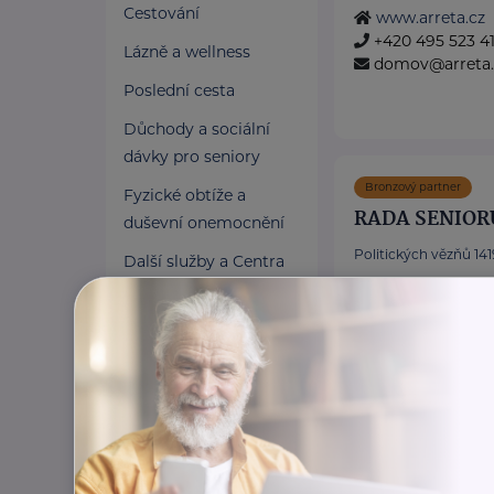
Cestování
www.arreta.cz
+420 495 523 4
Lázně a wellness
domov@arreta.
Poslední cesta
Důchody a sociální
dávky pro seniory
Bronzový partner
Fyzické obtíže a
RADA SENIOR
duševní onemocnění
Politických vězňů 1419
Další služby a Centra
duševního zdraví
Poskytujeme bezpl
poradentství pro s
Osobní asistence
Vydáváme časopis
Pomoc v nouzi
Akreditované pora
Pojištění a finance
https://www.rsc
Pro pečující
+420 222 560 1
rscr@rscr.cz
Zaměstnání a právní