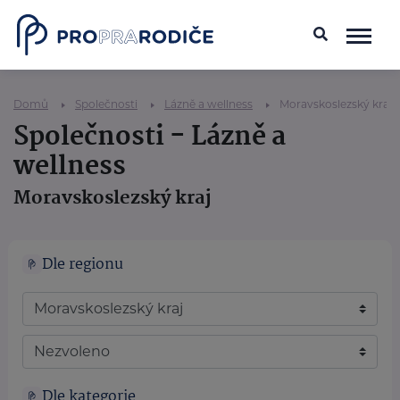
Domů
Společnosti
Lázně a wellness
Moravskoslezský kraj
Společnosti - Lázně a
wellness
Moravskoslezský kraj
Dle regionu
Dle kategorie