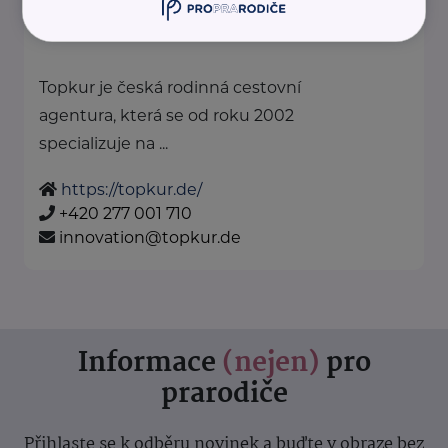
Topkur je česká rodinná cestovní
agentura, která se od roku 2002
specializuje na ...
https://topkur.de/
+420 277 001 710
innovation@topkur.de
Informace
(nejen)
pro
prarodiče
Přihlaste se k odběru novinek a buďte v obraze bez