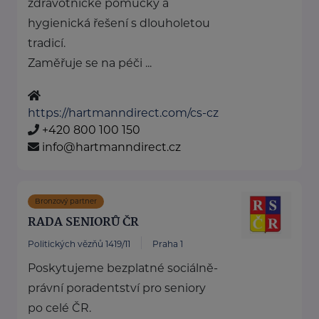
zdravotnické pomůcky a
hygienická řešení s dlouholetou
tradicí.
Zaměřuje se na péči ...
https://hartmanndirect.com/cs-cz
+420 800 100 150
info@hartmanndirect.cz
Bronzový partner
RADA SENIORŮ ČR
Politických vězňů 1419/11
Praha 1
Poskytujeme bezplatné sociálně-
právní poradentství pro seniory
po celé ČR.