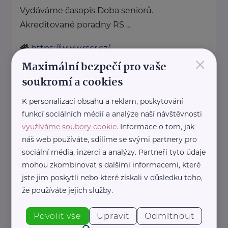
Vydáváme časopis Doba seniorů.
Akreditované poradny RS ...
https://www.rscr.cz/
×
+420 222 560 136
Maximální bezpečí pro vaše
rscr@rscr.cz
soukromí a cookies
K personalizaci obsahu a reklam, poskytování
Svaz léčebných lázní České
funkcí sociálních médií a analýze naší návštěvnosti
republiky
využíváme soubory cookie
. Informace o tom, jak
Opletalova 27
Praha 1
náš web používáte, sdílíme se svými partnery pro
http://www.lecebnelazne.cz/
sociální média, inzerci a analýzy. Partneři tyto údaje
+420 602 697 768
mohou zkombinovat s dalšími informacemi, které
sekretariat@lecebnelazne.cz
jste jim poskytli nebo které získali v důsledku toho,
že používáte jejich služby.
Topkur
Povolit vše
Upravit
Odmítnout
Trojská 79/14
Kobylisy, Praha 8