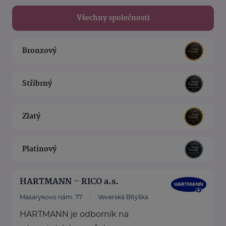
Všechny společnosti
Bronzový
Stříbrný
Zlatý
Platinový
HARTMANN – RICO a.s.
Masarykovo nám. 77
Veverská Bítýška
HARTMANN je odborník na