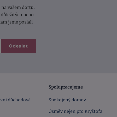
k na vašem dortu.
í důležitých nebo
kam jsme poslali
Odeslat
Spolupracujeme
ivní důchodová
Spokojený domov
Úsměv nejen pro Kryštofa