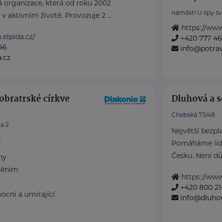
á organizace, která od roku 2002
náměstí U lípy s
v aktivním životě. Provozuje 2 ...
https://www
.elpida.cz/
+420 777 4
46
info@potra
.cz
obratrské církve
Dluhová a s
Chebská 73/48
a 2
Největší bezpl
e
Pomáháme lid
Česku. Není důl
ny
něním
https://ww
+420 800 21
ocní a umírající
info@dluho