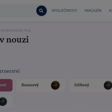
SPOLEČNOSTI
MAGAZÍN
K
avskoslezský kraj
v nouzi
rtnerství
osti
Bronzový
Stříbrný