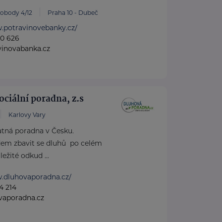
vobody 4/12
Praha 10 - Dubeč
.potravinovebanky.cz/
60 626
vinovabanka.cz
ociální poradna, z.s
Karlovy Vary
atná poradna v Česku.
em zbavit se dluhů po celém
ežité odkud ...
w.dluhovaporadna.cz/
4 214
vaporadna.cz