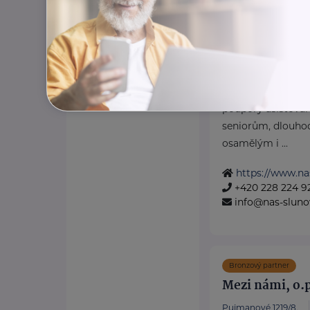
Institut zdrav
služeb, z.ú.
Libušská 60/149
Náš Slunovrat pos
podpory asistova
seniorům, dlouh
osamělým i ...
https://www.na
+420 228 224 9
info@nas-sluno
Bronzový partner
Mezi námi, o.p
Pujmanové 1219/8,