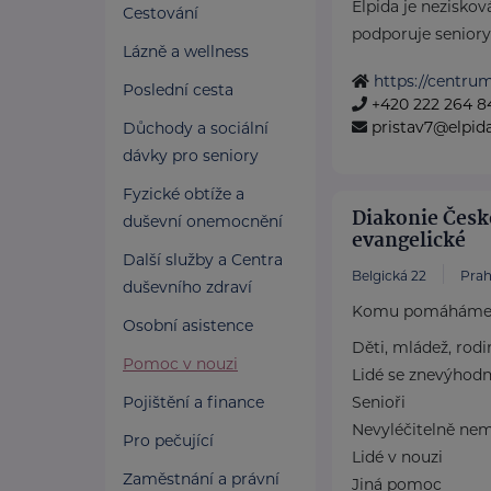
Elpida je neziskov
Cestování
podporuje seniory 
Lázně a wellness
https://centrum
Poslední cesta
+420 222 264 8
pristav7@elpida
Důchody a sociální
dávky pro seniory
Fyzické obtíže a
Diakonie Česk
duševní onemocnění
evangelické
Další služby a Centra
Belgická 22
Prah
duševního zdraví
Komu pomáhám
Osobní asistence
Děti, mládež, rodi
Pomoc v nouzi
Lidé se znevýhod
Pojištění a finance
Senioři
Nevyléčitelně nem
Pro pečující
Lidé v nouzi
Zaměstnání a právní
Jiná pomoc