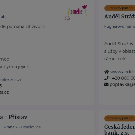
Bronzový partner
Anděl Strážn
raha
06 pomáhá žít život s
Fügnerovo námě
Anděl Strážný,
služby v oblast
rámci celé ...
omoc
ným a jejich ...
www.andels
+420 800 6
lie-zs.cz/
poptavka@a
3
s.cz
 - Přístav
Bronzový partner
Česká fede
Praha 7 - Holešovice
bank, z.s.