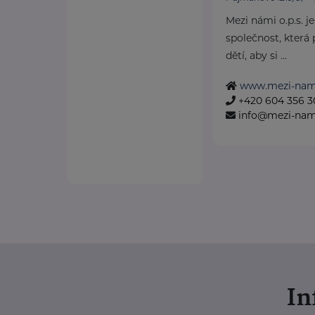
Mezi námi o.p.s. 
společnost, která 
dětí, aby si ...
www.mezi-nam
+420 604 356 3
info@mezi-nam
I