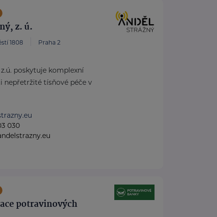
ý, z. ú.
stí 1808
Praha 2
 z.ú. poskytuje komplexní
i nepřetržité tísňové péče v
trazny.eu
03 030
ndelstrazny.eu
race potravinových