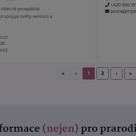
+420 950 191
je obecně prospěšná
posta@mps
propojuje světy seniorů a
i.cz
00
i.cz
«
‹
1
2
›
»
nformace
(nejen)
pro prarod