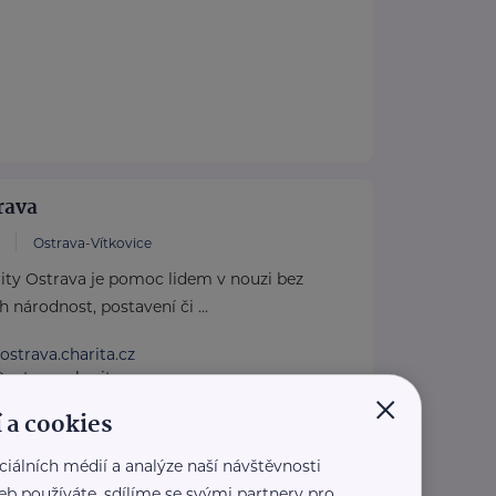
rava
Ostrava-Vítkovice
ity Ostrava je pomoc lidem v nouzi bez
h národnost, postavení či ...
ostrava.charita.cz
@ostrava.charita.cz
×
 a cookies
ciálních médií a analýze naší návštěvnosti
eb používáte, sdílíme se svými partnery pro