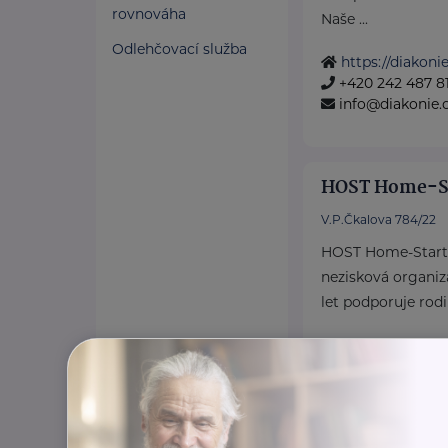
rovnováha
Naše ...
Odlehčovací služba
https://diakonie
+420 242 487 8
info@diakonie.
HOST Home-S
V.P.Čkalova 784/22
HOST Home-Start 
nezisková organiza
let podporuje rodin
https://www.ho
+420 776 556 8
produkce@host