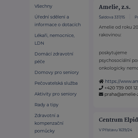
Amelie, z.s.
Všechny
Úřední sdělení a
Šaldova 337/15
P
informace o dotacích
Amelie od roku 20
rakovinou:
Lékaři, nemocnice,
LDN
poskytujeme
Domácí zdravotní
psychosociální p
péče
onkologicky nemoc
Domovy pro seniory
https://www.ame
Pečovatelská služba
+420 739 001 12
Aktivity pro seniory
praha@amelie-z
Rady a tipy
Zdravotní a
Centrum Elpida
kompenzační
V Přístavu 1639/24
pomůcky