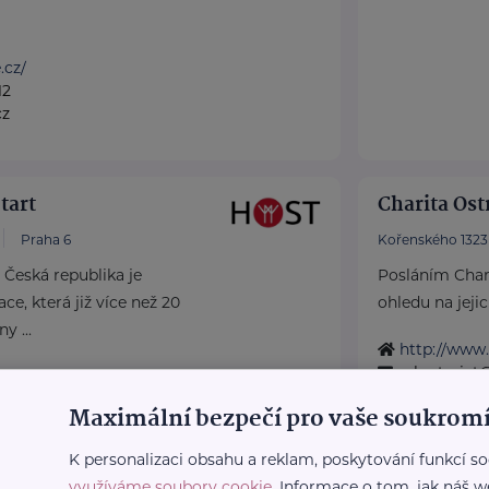
.cz/
12
cz
tart
Charita Ost
Praha 6
Kořenského 1323
Česká republika je
Posláním Char
ce, která již více než 20
ohledu na jejic
y ...
http://www.
sekretariat
stcz.org/
29
Maximální bezpečí pro vaše soukromí
cz.org
K personalizaci obsahu a reklam, poskytování funkcí so
využíváme soubory cookie
. Informace o tom, jak náš w