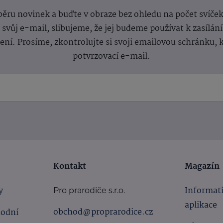
dběru novinek a buďte v obraze bez ohledu na počet svíče
vůj e-mail, slibujeme, že jej budeme používat k zasílán
lení.
Prosíme, zkontrolujte si svoji emailovou schránku, 
potvrzovací e-mail.
Kontakt
Magazín
y
Informat
Pro prarodiče s.r.o.
aplikace
obchod@proprarodice.cz
hodní