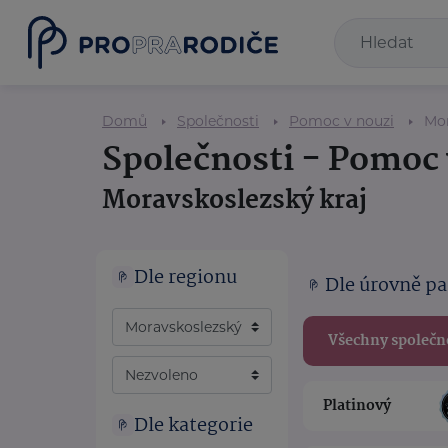
Domů
Společnosti
Pomoc v nouzi
Mor
Společnosti - Pomoc 
Moravskoslezský kraj
Dle regionu
Dle úrovně pa
Všechny společn
Platinový
Dle kategorie