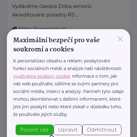
Vydáváme časopis Doba seniorů.
Akreditované poradny RS ...
https://www.rscr.cz/
×
+420 222 560 136
Maximální bezpečí pro vaše
rscr@rscr.cz
soukromí a cookies
K personalizaci obsahu a reklam, poskytování
Svaz léčebných lázní České
funkcí sociálních médií a analýze naší návštěvnosti
republiky
využíváme soubory cookie
. Informace o tom, jak
Opletalova 27
Praha 1
náš web používáte, sdílíme se svými partnery pro
http://www.lecebnelazne.cz/
sociální média, inzerci a analýzy. Partneři tyto údaje
+420 602 697 768
mohou zkombinovat s dalšími informacemi, které
sekretariat@lecebnelazne.cz
jste jim poskytli nebo které získali v důsledku toho,
že používáte jejich služby.
Topkur
Povolit vše
Upravit
Odmítnout
Trojská 79/14
Kobylisy, Praha 8