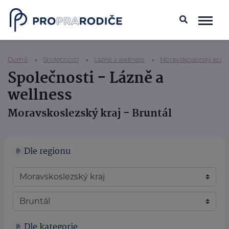
Domů
Společnosti
Lázně a wellness
Moravskoslezský kraj
Společnosti - Lázně a
wellness
Moravskoslezský kraj - Bruntál
Dle regionu
Dle kategorie