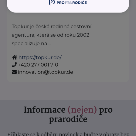
Topkur je česká rodinná cestovní
agentura, která se od roku 2002
specializuje na ...
https://topkur.de/
+420 277 001 710
innovation@topkur.de
Informace
(nejen)
pro
prarodiče
Přihlaste se k odběru novinek a buďte v obraze bez