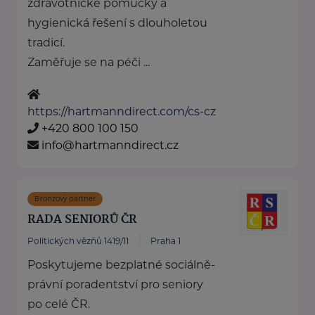
zdravotnické pomůcky a
hygienická řešení s dlouholetou
tradicí.
Zaměřuje se na péči ...
https://hartmanndirect.com/cs-cz
+420 800 100 150
info@hartmanndirect.cz
Bronzový partner
RADA SENIORŮ ČR
Politických vězňů 1419/11
Praha 1
Poskytujeme bezplatné sociálně-
právní poradentství pro seniory
po celé ČR.