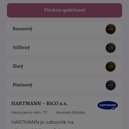
Všechny společnosti
Bronzový
Stříbrný
Zlatý
Platinový
HARTMANN – RICO a.s.
Masarykovo nám. 77
Veverská Bítýška
HARTMANN je odborník na