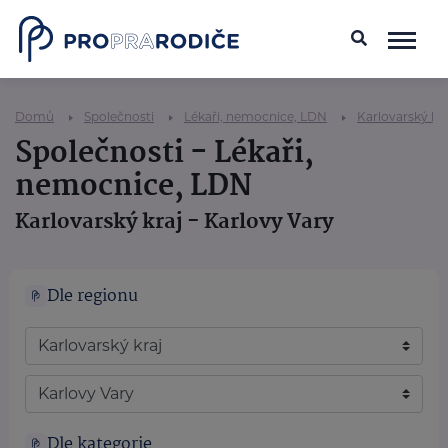
Domů
Společnosti
Lékaři, nemocnice, LDN
Karlovarský kra
Společnosti - Lékaři,
nemocnice, LDN
Karlovarský kraj - Karlovy Vary
Dle regionu
Dle kategorie