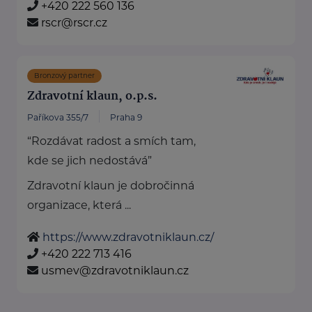
+420 222 560 136
rscr@rscr.cz
Bronzový partner
Zdravotní klaun, o.p.s.
Paříkova 355/7
Praha 9
“Rozdávat radost a smích tam,
kde se jich nedostává”
Zdravotní klaun je dobročinná
organizace, která ...
https://www.zdravotniklaun.cz/
+420 222 713 416
usmev@zdravotniklaun.cz