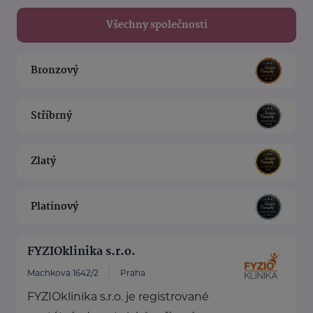
Všechny společnosti
Bronzový
Stříbrný
Zlatý
Platinový
FYZIOklinika s.r.o.
Machkova 1642/2
Praha
FYZIOklinika s.r.o. je registrované