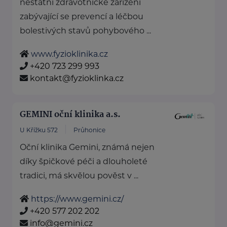
nestátní zdravotnické zařízení
zabývající se prevencí a léčbou
bolestivých stavů pohybového ...
www.fyzioklinika.cz
+420 723 299 993
kontakt@fyzioklinka.cz
GEMINI oční klinika a.s.
U Křížku 572
Průhonice
Oční klinika Gemini, známá nejen
díky špičkové péči a dlouholeté
tradici, má skvělou pověst v ...
https://www.gemini.cz/
+420 577 202 202
info@gemini.cz