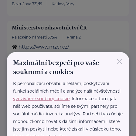
Bezručova 731/19
Karlovy Vary
Ministerstvo zdravotnictví ČR
Palackého náměstí 375/4
Praha 2
https://www.mzcr.cz/
+420 224 971 111
×
Maximální bezpečí pro vaše
mzcr@mzcr.cz
soukromí a cookies
Nadační fond Úsměv Seniorům
K personalizaci obsahu a reklam, poskytování
funkcí sociálních médií a analýze naší návštěvnosti
Harmonická 1384/13
Praha
využíváme soubory cookie
. Informace o tom, jak
náš web používáte, sdílíme se svými partnery pro
Celý projekt a nápad na tento
sociální média, inzerci a analýzy. Partneři tyto údaje
nadační fond vznikl na základě
mohou zkombinovat s dalšími informacemi, které
vlastní zkušeností.
jste jim poskytli nebo které získali v důsledku toho,