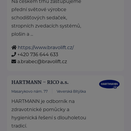
Na českém trhu zastupujeme
přední světové výrobce
schodišťových sedaček,
stropních zvedacích systémů,
plošin a ...
https://www.bravolift.cz/
+420 736 644 633
a.brabec@bravolift.cz
HARTMANN – RICO a.s.
Masarykovo nám. 77
Veverská Bítýška
HARTMANN je odborník na
zdravotnické pomůcky a
hygienická řešení s dlouholetou
tradicí.