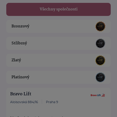
Všechny společnosti
Bronzový
Stříbrný
Zlatý
Platinový
Bravo Lift
Aloisovská 884/16
Praha 9