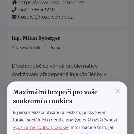
https://www.hospiccheb.cz/
+420 736 432 911
hospic@hospiccheb.cz
Ing. Milan Eyberger
Křižíkova 185/35
Praha
Dlouhodobě se věnuji problematice
dodržování předepsané injekční léčby v
domácí péči.
×
Maximální bezpečí pro vaše
Spolupracuji na vývoji a výrobě ...
soukromí a cookies
https://tugi.cz/
K personalizaci obsahu a reklam, poskytování
funkcí sociálních médií a analýze naší návštěvnosti
Marcela Sekerková - Polštáře
využíváme soubory cookie
. Informace o tom, jak
Matýsek