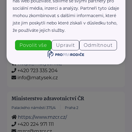
náš web používáte, sdílíme se svými partnery pro
Hornická 661
Líně
sociální média, inzerci a analýzy. Partneři tyto údaje
mohou zkombinovat s dalšími informacemi, které
Matýsek - pohodlí, které spojuje
jste jim poskytli nebo které získali v důsledku toho,
generace
že používáte jejich služby.
U Matýska věříme, že skutečné
pohodlí nezná věkové hranice.
Povolit vše
Upravit
Odmítnout
Naše ...
https://matysek.cz/
+420 723 335 204
info@matysek.cz
Ministerstvo zdravotnictví ČR
Palackého náměstí 375/4
Praha 2
https://www.mzcr.cz/
+420 224 971 111
mzcr@mzcr.cz