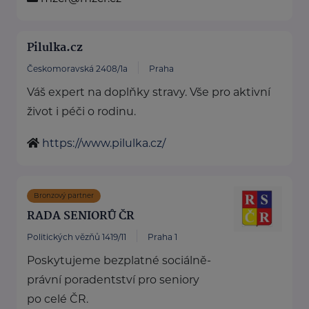
Pilulka.cz
Českomoravská 2408/1a
Praha
Váš expert na doplňky stravy. Vše pro aktivní
život i péči o rodinu.
https://www.pilulka.cz/
Bronzový partner
RADA SENIORŮ ČR
Politických vězňů 1419/11
Praha 1
Poskytujeme bezplatné sociálně-
právní poradentství pro seniory
po celé ČR.