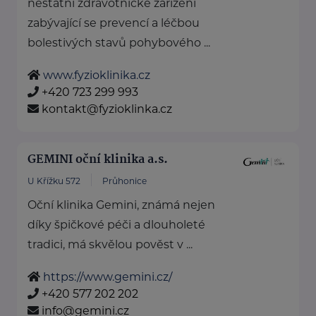
nestátní zdravotnické zařízení
zabývající se prevencí a léčbou
bolestivých stavů pohybového ...
www.fyzioklinika.cz
+420 723 299 993
kontakt@fyzioklinka.cz
GEMINI oční klinika a.s.
U Křížku 572
Průhonice
Oční klinika Gemini, známá nejen
díky špičkové péči a dlouholeté
tradici, má skvělou pověst v ...
https://www.gemini.cz/
+420 577 202 202
info@gemini.cz