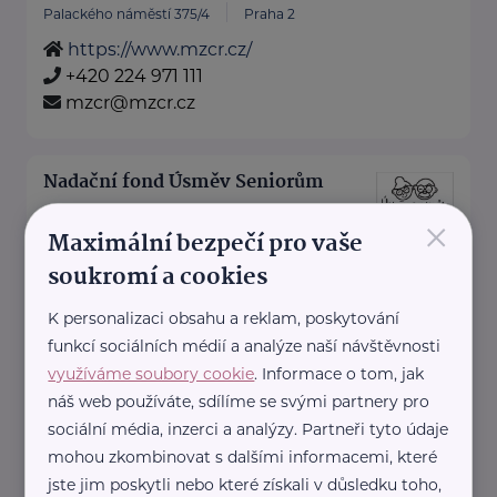
Palackého náměstí 375/4
Praha 2
https://www.mzcr.cz/
+420 224 971 111
mzcr@mzcr.cz
Nadační fond Úsměv Seniorům
×
Harmonická 1384/13
Praha
Maximální bezpečí pro vaše
soukromí a cookies
Celý projekt a nápad na tento
nadační fond vznikl na základě
K personalizaci obsahu a reklam, poskytování
funkcí sociálních médií a analýze naší návštěvnosti
vlastní zkušeností.
využíváme soubory cookie
. Informace o tom, jak
„Každý si přece ...
náš web používáte, sdílíme se svými partnery pro
sociální média, inzerci a analýzy. Partneři tyto údaje
https://www.usmevseniorum.cz/
mohou zkombinovat s dalšími informacemi, které
info@usmevseniorum.cz
jste jim poskytli nebo které získali v důsledku toho,