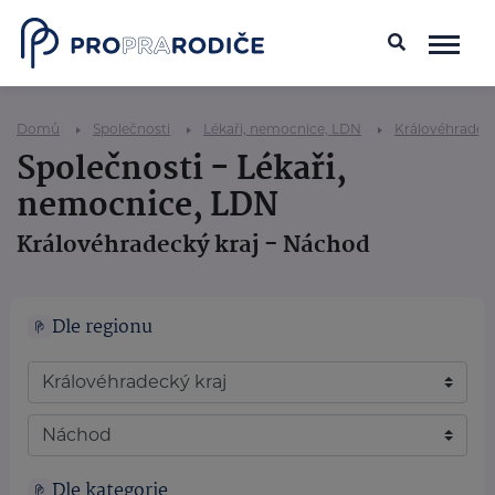
Domů
Společnosti
Lékaři, nemocnice, LDN
Královéhradeck
Společnosti - Lékaři,
nemocnice, LDN
Královéhradecký kraj - Náchod
Dle regionu
Dle kategorie