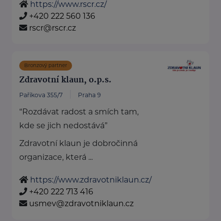
https://www.rscr.cz/
+420 222 560 136
rscr@rscr.cz
Bronzový partner
Zdravotní klaun, o.p.s.
Paříkova 355/7
Praha 9
“Rozdávat radost a smích tam,
kde se jich nedostává”
Zdravotní klaun je dobročinná
organizace, která ...
https://www.zdravotniklaun.cz/
+420 222 713 416
usmev@zdravotniklaun.cz