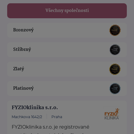
Všechny společnosti
Bronzový
Stříbrný
Zlatý
Platinový
FYZIOklinika s.r.o.
Machkova 1642/2
Praha
FYZIOklinika s.r.o. je registrované