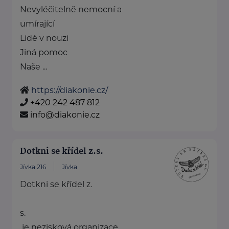
Nevyléčitelně nemocní a
umírající
Lidé v nouzi
Jiná pomoc
Naše ...
https://diakonie.cz/
+420 242 487 812
info@diakonie.cz
Dotkni se křídel z.s.
Jívka 216
Jívka
Dotkni se křídel z.
s.
je nezisková organizace