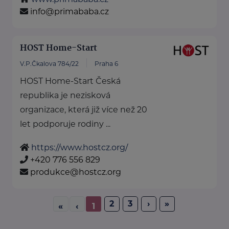
info@primababa.cz
HOST Home-Start
V.P.Čkalova 784/22
Praha 6
HOST Home-Start Česká
republika je nezisková
organizace, která již více než 20
let podporuje rodiny ...
https://www.hostcz.org/
+420 776 556 829
produkce@hostcz.org
2
3
›
»
«
‹
1