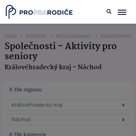
Domů
Společnosti
Aktivity pro seniory
Královéhradecký kr
Společnosti - Aktivity pro
seniory
Královéhradecký kraj - Náchod
Dle regionu
Dle kategorie