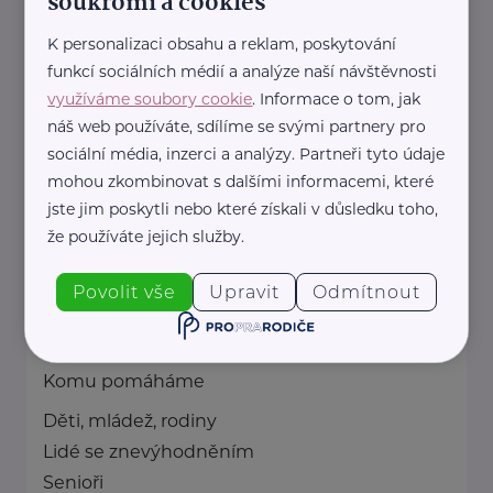
soukromí a cookies
Denisa Kimlová
Krkonošská 153
Vrchlabí
K personalizaci obsahu a reklam, poskytování
funkcí sociálních médií a analýze naší návštěvnosti
Moderátorka Rádia Junior, spisovatelka a
využíváme soubory cookie
. Informace o tom, jak
autorka rozhlasových pořadů a her.
náš web používáte, sdílíme se svými partnery pro
Napsala dvě stě dílů rozhlasového pořadu ...
sociální média, inzerci a analýzy. Partneři tyto údaje
mohou zkombinovat s dalšími informacemi, které
+420 724 396 624
jste jim poskytli nebo které získali v důsledku toho,
denisa.kimlova@rozhlas.cz
že používáte jejich služby.
Diakonie Českobratrské církve
Povolit vše
Upravit
Odmítnout
evangelické
Belgická 22
Praha 2
Komu pomáháme
Děti, mládež, rodiny
Lidé se znevýhodněním
Senioři