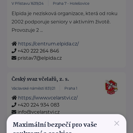
V Přístavu 1639/24
Praha 7 - Holešovice
Elpida je nezisková organizace, která od roku
2002 podporuje seniory v aktivním životě.
Provozuje 2 ...
https://centrum.elpida.cz/
+420 222 264 846
pristav7@elpida.cz
Český svaz včelařů, z. s.
Václavské náměstí 831/21
Praha 1
https://www.vcelarstvi.cz/
+420 224 934 083
info@vcelarstvi.cz
×
Maximální bezpečí pro vaše