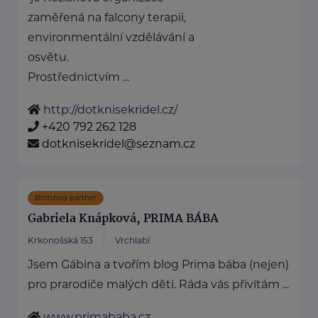
zaměřená na falcony terapii,
environmentální vzdělávání a
osvětu.
Prostřednictvím ...
http://dotknisekridel.cz/
+420 792 262 128
dotknisekridel@seznam.cz
Bronzový partner
Gabriela Knápková, PRIMA BÁBA
Krkonošská 153
Vrchlabí
Jsem Gábina a tvořím blog Prima bába (nejen)
pro prarodiče malých dětí. Ráda vás přivítám ...
www.primababa.cz