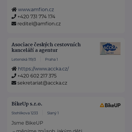
www.amfion.cz
+420 731 774 174
reditel@amfion.cz
Asociace českých cestovních
kanceláří a agentur
Letenská 119/3
Praha 1
https://www.accka.cz/
+420 602 217 375
sekretariat@accka.cz
BikeUp s.r.o.
Stehlíkova 1233
Slaný 1
Jsme BikeUP
– měníme způsob, jakým děti