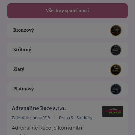
Všechny společnosti
Bronzový
Stříbrný
Zlatý
Platinový
Adrenaline Race s.r.o.
Za Mototechnou 1619
Praha 5 – Stodůlky
Adrenaline Race je komunitní