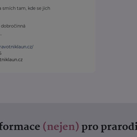
a smích tam, kde se jich
e dobročinná
.
ravotniklaun.cz/
6
niklaun.cz
nformace
(nejen)
pro prarod