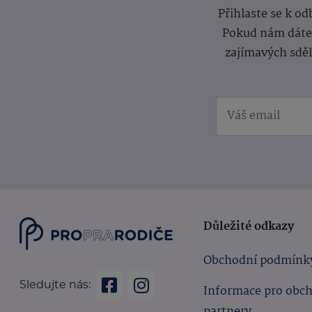
Přihlaste se k o
Pokud nám dáte s
zajímavých sdě
Důležité odkazy
Obchodní podmínk
Sledujte nás:
Informace pro obc
partnery