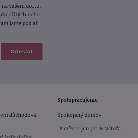
k na vašem dortu.
í důležitých nebo
kam jsme poslali
Odeslat
Spolupracujeme
ivní důchodová
Spokojený domov
Úsměv nejen pro Kryštofa
á kalkulačka