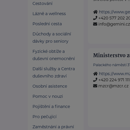
Cestování
https://www.ge
Lázně a wellness
+420 577 202 2
Poslední cesta
info@gemini.cz
Důchody a sociální
dávky pro seniory
Fyzické obtíže a
Ministerstvo z
duševní onemocnění
Palackého náměstí 3
Další služby a Centra
https://www.mz
duševního zdraví
+420 224 971 111
mzcr@mzcr.cz
Osobní asistence
Pomoc v nouzi
Pojištění a finance
Pro pečující
Zaměstnání a právní