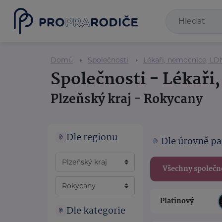
Domů
Společnosti
Lékaři, nemocnice, LD
Společnosti - Lékaři
Plzeňský kraj - Rokycany
Dle regionu
Dle úrovně pa
Všechny společn
Platinový
Dle kategorie