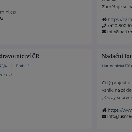
Zaměřuje se na 
mini.cz/
02
https://har
+420 800 10
info@hartm
dravotnictví ČR
Nadační fo
75/4
Praha 2
Harmonická 1384
cr.cz/
Celý projekt a
vznikl na zákla
„Každý si přece 
https://ww
info@usmev