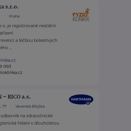
a s.r.o.
Praha
r.o. je registrované nestátní
ařízení
prevencí a léčbou bolestivých
ho ...
inika.cz
9 993
ioklinka.cz
– RICO a.s.
. 77
Veverská Bítýška
dborník na zdravotnické
ienická řešení s dlouholetou