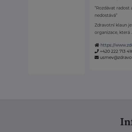
“Rozdávat radost 
nedostává”
Zdravotní klaun j
organizace, která ..
https://www.zd
+420 222 713 41
usmev@zdravot
I