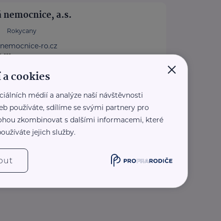
 nemocnice, a.s.
Rokycany
.nemocnice-ro.cz
 111
×
nemocnice-ro.cz
 a cookies
ciálních médií a analýze naší návštěvnosti
eb používáte, sdílíme se svými partnery pro
 mohou zkombinovat s dalšími informacemi, které
oužíváte jejich služby.
out