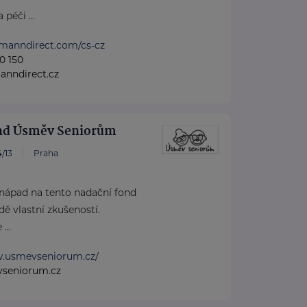
péči ...
tmanndirect.com/cs-cz
0 150
anndirect.cz
nd Úsměv Seniorům
/13
Praha
 nápad na tento nadační fond
dě vlastní zkušeností.
...
w.usmevseniorum.cz/
seniorum.cz