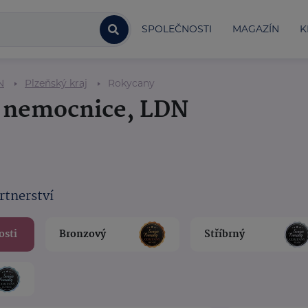
SPOLEČNOSTI
MAGAZÍN
K
N
Plzeňský kraj
Rokycany
, nemocnice, LDN
rtnerství
osti
Bronzový
Stříbrný