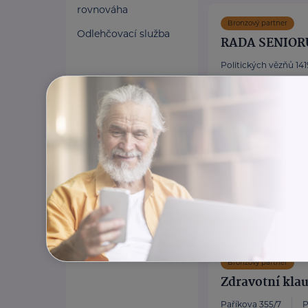
rovnováha
Bronzový partner
Odlehčovací služba
RADA SENIOR
Politických vězňů 1419
Poskytujeme bezpl
poradentství pro s
Vydáváme časopis
Akreditované pora
https://www.rsc
+420 222 560 1
rscr@rscr.cz
Bronzový partner
Zdravotní klau
Paříkova 355/7
P