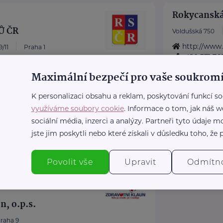
Rokycanská
Ů ČR
Voldušská 750
http://www
/11
Praha 1
+420 371 762
atné sociálně-právní
nemocnice@
Maximální bezpečí pro vaše soukromí
eniory po celé ČR.
 Doba seniorů.
K personalizaci obsahu a reklam, poskytování funkcí so
dny RS ...
využíváme soubory cookie
. Informace o tom, jak náš w
sociální média, inzerci a analýzy. Partneři tyto údaje
r.cz/
jste jim poskytli nebo které získali v důsledku toho, že p
36
Povolit vše
Upravit
Odmítn
n, o.p.s.
raha 9