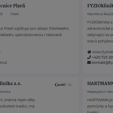
cnice Plzeň
FYZIOklinik
13
Plzeň
Machkova 1642/2
FYZIOklinika s.
e Plzeň zajišťuje pro oblast Plzeňského
zdravotnické z
kladní, specializovanou i takzvaně
zabývající se 
stavů pohybové
z
www.fyziokl
+420 723 29
n.cz
kontakt@fyz
inika a.s.
HARTMANN 
honice
Masarykovo nám
ni, známá nejen díky
HARTMANN je o
ouholeté tradici, má
pomůcky a hyg
.
tradicí.