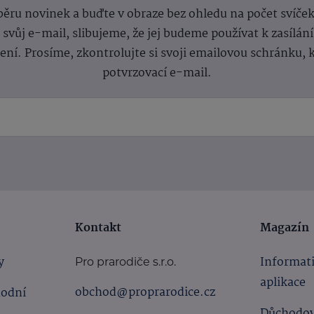
dběru novinek a buďte v obraze bez ohledu na počet svíče
vůj e-mail, slibujeme, že jej budeme používat k zasílán
lení.
Prosíme, zkontrolujte si svoji emailovou schránku, 
potvrzovací e-mail.
Kontakt
Magazín
y
Informat
Pro prarodiče s.r.o.
aplikace
obchod@proprarodice.cz
hodní
Důchodov