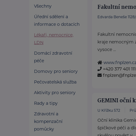
Fakultní nemo
Všechny
Úřední sdělení a
Edvarda Beneše 1128/
informace o dotacích
Fakultní nemocnic
Lékaři, nemocnice,
kraje nemocným zá
LDN
vysoce ...
Domácí zdravotní
péče
www.fnplzen.c
+420 377 401 111
Domovy pro seniory
fnplzen@fnplze
Pečovatelská služba
Aktivity pro seniory
GEMINI oční kl
Rady a tipy
U Křížku 572
Prů
Zdravotní a
Oční klinika Gemi
kompenzační
špičkové péči a dl
pomůcky
skvělou pověst v ..