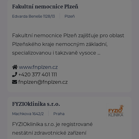
Fakultní nemocnice Plzeň
Edvarda Beneše 1128/13
Plzeň
Fakultní nemocnice Plzeň zajišťuje pro oblast
Plzeňského kraje nemocným základní,
specializovanou i takzvaně vysoce ...
www.fnplzen.cz
+420 377 401 111
fnplzen@fnplzen.cz
FYZIOklinika s.r.o.
Machkova 1642/2
Praha
FYZIOklinika s.r.o. je registrované
nestátní zdravotnické zařízení