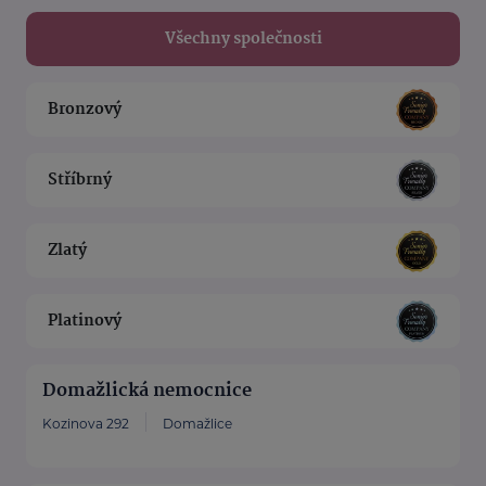
Všechny společnosti
Bronzový
Stříbrný
Zlatý
Platinový
Domažlická nemocnice
Kozinova 292
Domažlice