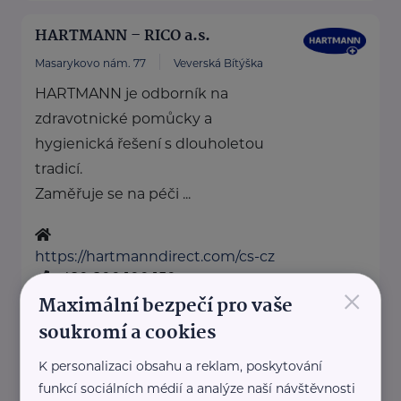
HARTMANN – RICO a.s.
Masarykovo nám. 77
Veverská Bítýška
HARTMANN je odborník na
zdravotnické pomůcky a
hygienická řešení s dlouholetou
tradicí.
Zaměřuje se na péči ...
https://hartmanndirect.com/cs-cz
+420 800 100 150
×
Maximální bezpečí pro vaše
info@hartmanndirect.cz
soukromí a cookies
Klatovská nemocnice
K personalizaci obsahu a reklam, poskytování
funkcí sociálních médií a analýze naší návštěvnosti
Plzeňská 569
Klatovy