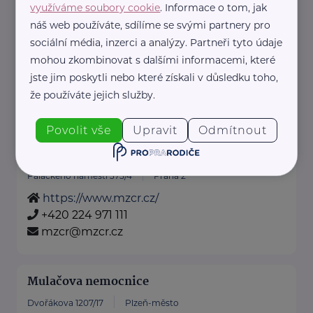
využíváme soubory cookie
. Informace o tom, jak
info@nemkt.cz
náš web používáte, sdílíme se svými partnery pro
sociální média, inzerci a analýzy. Partneři tyto údaje
mohou zkombinovat s dalšími informacemi, které
Klub českých turistů Fakultní nemocnice v
Plzni
jste jim poskytli nebo které získali v důsledku toho,
že používáte jejich služby.
Edvarda Beneše 1128/13
Plzeň-město
Povolit vše
Upravit
Odmítnout
Ministerstvo zdravotnictví ČR
Palackého náměstí 375/4
Praha 2
https://www.mzcr.cz/
+420 224 971 111
mzcr@mzcr.cz
Mulačova nemocnice
Dvořákova 1207/17
Plzeň-město