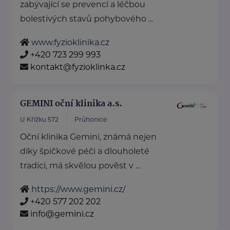
zabývající se prevencí a léčbou
bolestivých stavů pohybového ...
www.fyzioklinika.cz
+420 723 299 993
kontakt@fyzioklinka.cz
GEMINI oční klinika a.s.
U Křížku 572
Průhonice
Oční klinika Gemini, známá nejen
díky špičkové péči a dlouholeté
tradici, má skvělou pověst v ...
https://www.gemini.cz/
+420 577 202 202
info@gemini.cz