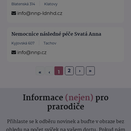
Blatenská 314
Klatovy
info@nnp-ldnhd.cz
Nemocnice následné péče Svatá Anna
Kyjovská 607
Tachov
info@nnp.cz
2
›
»
«
‹
1
Informace
(nejen)
pro
prarodiče
Přihlaste se k odběru novinek a buďte v obraze bez
ohledu na počet svíček na vašem dortu. Pokud nám