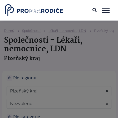
Domů
Společnosti
Lékaři, nemocnice, LDN
Plzeňský kraj
Společnosti - Lékaři,
nemocnice, LDN
Plzeňský kraj
Dle regionu
Dle kategorie