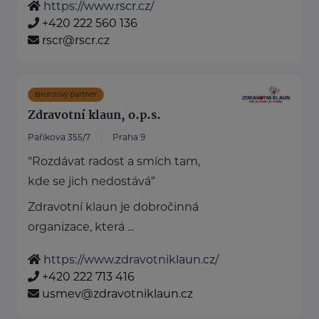
https://www.rscr.cz/
+420 222 560 136
rscr@rscr.cz
Bronzový partner
Zdravotní klaun, o.p.s.
Paříkova 355/7
Praha 9
“Rozdávat radost a smích tam,
kde se jich nedostává”
Zdravotní klaun je dobročinná
organizace, která ...
https://www.zdravotniklaun.cz/
+420 222 713 416
usmev@zdravotniklaun.cz