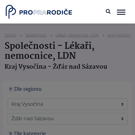
Domů
Společnosti
Lékaři, nemocnice, LDN
Kraj Vysočina
Společnosti - Lékaři,
nemocnice, LDN
Kraj Vysočina - Žďár nad Sázavou
Dle regionu
Dle kategorie