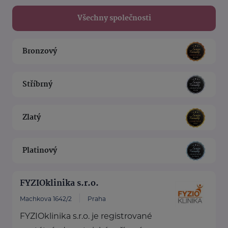
Všechny společnosti
Bronzový
Stříbrný
Zlatý
Platinový
FYZIOklinika s.r.o.
Machkova 1642/2
Praha
FYZIOklinika s.r.o. je registrované