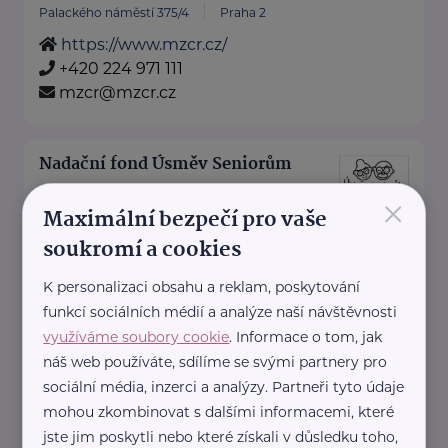
Palackého náměstí 375/4
Praha 2
https://www.mzcr.cz/
+420 224 971 111
mzcr@mzcr.cz
Nadační fond Úsměv Seniorům
×
Harmonická 1384/13
Praha
Maximální bezpečí pro vaše
soukromí a cookies
Celý projekt a nápad na tento
nadační fond vznikl na základě
K personalizaci obsahu a reklam, poskytování
funkcí sociálních médií a analýze naší návštěvnosti
vlastní zkušeností.
využíváme soubory cookie
. Informace o tom, jak
„Každý si přece ...
náš web používáte, sdílíme se svými partnery pro
sociální média, inzerci a analýzy. Partneři tyto údaje
https://www.usmevseniorum.cz/
mohou zkombinovat s dalšími informacemi, které
info@usmevseniorum.cz
jste jim poskytli nebo které získali v důsledku toho,