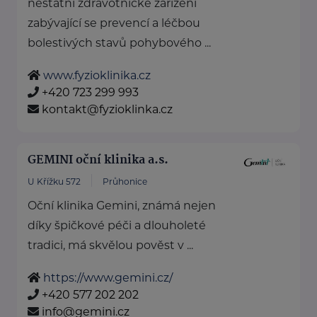
nestátní zdravotnické zařízení
zabývající se prevencí a léčbou
bolestivých stavů pohybového ...
www.fyzioklinika.cz
+420 723 299 993
kontakt@fyzioklinka.cz
GEMINI oční klinika a.s.
U Křížku 572
Průhonice
Oční klinika Gemini, známá nejen
díky špičkové péči a dlouholeté
tradici, má skvělou pověst v ...
https://www.gemini.cz/
+420 577 202 202
info@gemini.cz