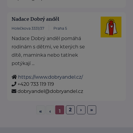
Nadace Dobrý anděl
Holečkova 3331/37
Praha 5
Nadace Dobrý anděl pomáhá
rodinám s dětmi, ve kterých se
dítě, maminka nebo tatínek
potýkají ...
https://www.dobryandel.cz/
+420 733 119 119
dobryandel@dobryandel.cz
2
›
»
«
‹
1