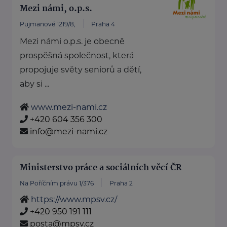
Mezi námi, o.p.s.
Pujmanové 1219/8,
Praha 4
Mezi námi o.p.s. je obecně
prospěšná společnost, která
propojuje světy seniorů a dětí,
aby si ...
www.mezi-nami.cz
+420 604 356 300
info@mezi-nami.cz
Ministerstvo práce a sociálních věcí ČR
Na Poříčním právu 1/376
Praha 2
https://www.mpsv.cz/
+420 950 191 111
posta@mpsv.cz