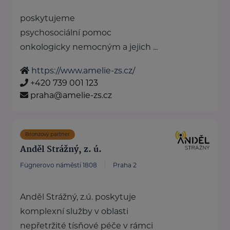
poskytujeme
psychosociální pomoc
onkologicky nemocným a jejich ...
https://www.amelie-zs.cz/
+420 739 001 123
praha@amelie-zs.cz
Bronzový partner
Anděl Strážný, z. ú.
Fügnerovo náměstí 1808
Praha 2
Anděl Strážný, z.ú. poskytuje
komplexní služby v oblasti
nepřetržité tísňové péče v rámci