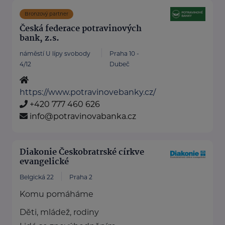
Bronzový partner
Česká federace potravinových
bank, z.s.
náměstí U lípy svobody
Praha 10 -
4/12
Dubeč
https://www.potravinovebanky.cz/
+420 777 460 626
info@potravinovabanka.cz
Diakonie Českobratrské církve
evangelické
Belgická 22
Praha 2
Komu pomáháme
Děti, mládež, rodiny