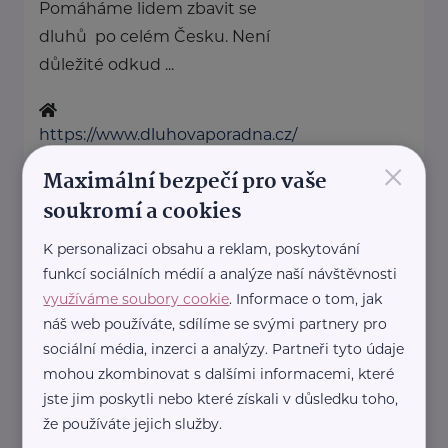
Pomáháme lidem zbavit se
dluhů po celém Česku. Není
důležité odkud ...
https://www.dluhovaporadna.cz/
×
+420 800 214 214
Maximální bezpečí pro vaše
info@dluhovaporadna.cz
soukromí a cookies
K personalizaci obsahu a reklam, poskytování
HOST Home-Start
funkcí sociálních médií a analýze naší návštěvnosti
V.P.Čkalova 784/22
Praha 6
využíváme soubory cookie
. Informace o tom, jak
HOST Home-Start Česká
náš web používáte, sdílíme se svými partnery pro
republika je nezisková
sociální média, inzerci a analýzy. Partneři tyto údaje
mohou zkombinovat s dalšími informacemi, které
organizace, která již více než 20
jste jim poskytli nebo které získali v důsledku toho,
let podporuje rodiny ...
že používáte jejich služby.