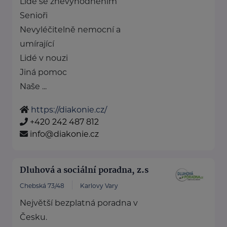
Lidé se znevýhodněním
Senioři
Nevyléčitelně nemocní a
umírající
Lidé v nouzi
Jiná pomoc
Naše ...
https://diakonie.cz/
+420 242 487 812
info@diakonie.cz
Dluhová a sociální poradna, z.s
Chebská 73/48
Karlovy Vary
Největší bezplatná poradna v
Česku.