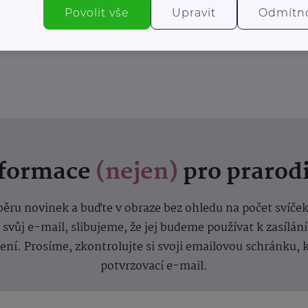
Povolit vše
Upravit
Odmítn
nformace
(nejen)
pro prarod
dběru novinek a buďte v obraze bez ohledu na počet svíče
vůj e-mail, slibujeme, že jej budeme používat k zasílán
lení.
Prosíme, zkontrolujte si svoji emailovou schránku, 
potvrzovací e-mail.