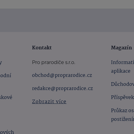
Kontakt
Magazín
y
Informat
Pro prarodiče s.r.o.
aplikace
obchod@proprarodice.cz
hodní
Důchodov
redakce@proprarodice.cz
skové
Příspěvek
Zobrazit více
Průkaz os
postižen
bových