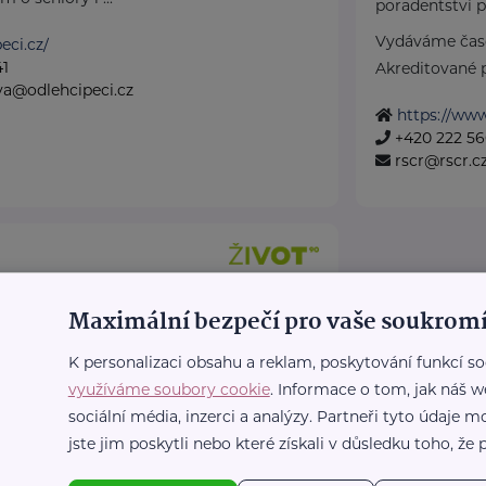
poradentství p
Vydáváme časo
eci.cz/
41
Akreditované p
a@odlehcipeci.cz
https://www
+420 222 56
rscr@rscr.c
8
Praha
Maximální bezpečí pro vaše soukromí
ich služeb a dalších
uje věnovat se starším
K personalizaci obsahu a reklam, poskytování funkcí so
využíváme soubory cookie
. Informace o tom, jak náš w
sociální média, inzerci a analýzy. Partneři tyto údaje
ot90.cz
jste jim poskytli nebo které získali v důsledku toho, že p
55
z