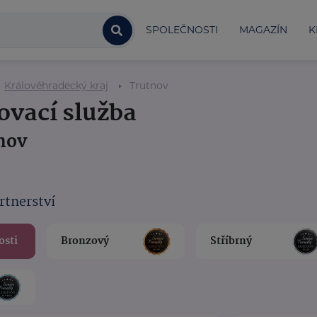
SPOLEČNOSTI
MAGAZÍN
K
Královéhradecký kraj
Trutnov
ovací služba
tnov
rtnerství
osti
Bronzový
Stříbrný