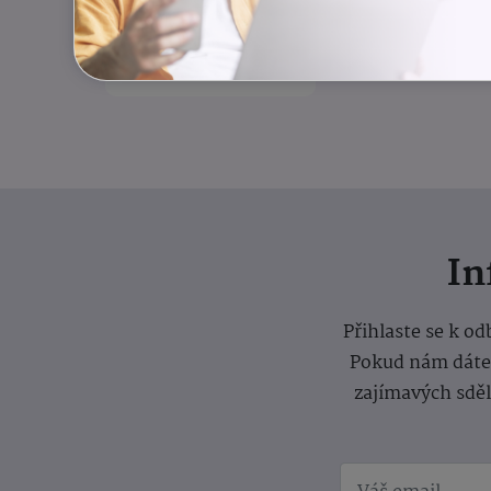
rovnováha
Odlehčovací služba
I
Přihlaste se k o
Pokud nám dáte s
zajímavých sdě