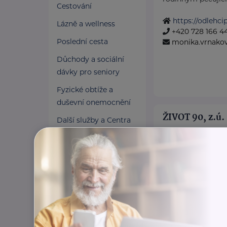
Cestování
https://odlehcip
Lázně a wellness
+420 728 166 4
Poslední cesta
monika.vrnakov
Důchody a sociální
dávky pro seniory
Fyzické obtíže a
duševní onemocnění
ŽIVOT 90, z.ú.
Další služby a Centra
duševního zdraví
Karoliny Světlé 286/1
Jedinečná šíře naš
Osobní asistence
aktivit nám umožň
Pomoc v nouzi
a starým lidem ...
Pojištění a finance
http://www.ziv
Pro pečující
+420 222 333 5
info@zivot90.c
Zaměstnání a právní