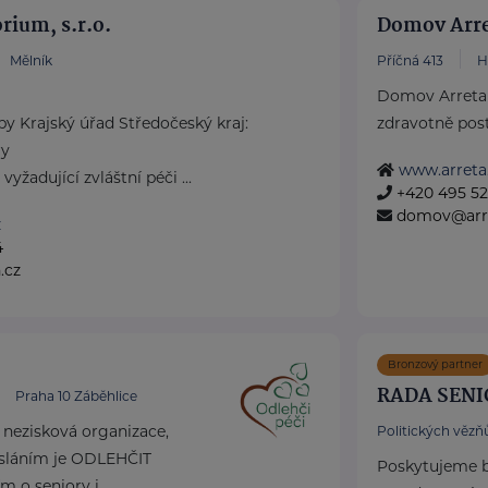
rium, s.r.o.
Domov Arret
Mělník
Příčná 413
H
Domov Arreta 
by Krajský úřad Středočeský kraj:
zdravotně posti
ry
www.arreta
žadující zvláštní péči ...
+420 495 52
domov@arre
z
4
.cz
Bronzový partner
RADA SENI
Praha 10 Záběhlice
e nezisková organizace,
Politických vězňů
osláním je ODLEHČIT
Poskytujeme b
 o seniory i ...