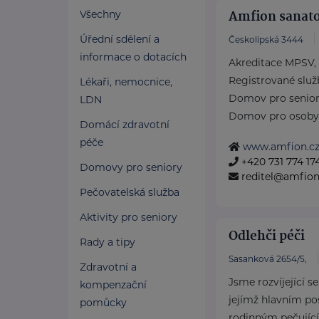
Amfion sanato
Všechny
Úřední sdělení a
Českolipská 3444
informace o dotacích
Akreditace MPSV,
Registrované služ
Lékaři, nemocnice,
Domov pro senio
LDN
Domov pro osoby vy
Domácí zdravotní
péče
www.amfion.c
+420 731 774 17
Domovy pro seniory
reditel@amfion
Pečovatelská služba
Aktivity pro seniory
Odlehči péči
Rady a tipy
Sasanková 2654/5,
Zdravotní a
Jsme rozvíjející s
kompenzační
jejímž hlavním p
pomůcky
rodinným pečujícím