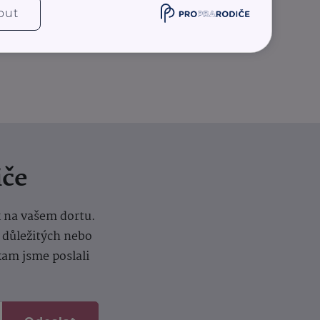
out
iče
k na vašem dortu.
í důležitých nebo
kam jsme poslali