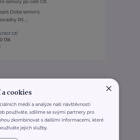
ro seniory po celé ČR.
pis Doba seniorů.
oradny RS ...
.rscr.cz/
0 136
z
×
 a cookies
ciálních médií a analýze naší návštěvnosti
eb používáte, sdílíme se svými partnery pro
 mohou zkombinovat s dalšími informacemi, které
oužíváte jejich služby.