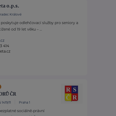
a o.p.s.
radec Králové
poskytuje odlehčovací služby pro seniory a
žené od 19 let věku – ...
.cz
3 414
ta.cz
ORŮ ČR
 1419/11
Praha 1
ezplatné sociálně-právní