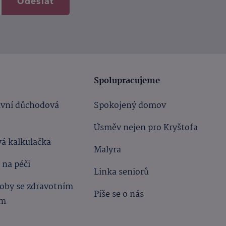
Odeslat
Spolupracujeme
ivní důchodová
Spokojený domov
Úsměv nejen pro Kryštofa
á kalkulačka
Malyra
 na péči
Linka seniorů
oby se zdravotním
Píše se o nás
ím