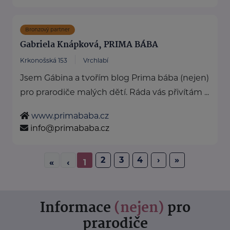
Bronzový partner
Gabriela Knápková, PRIMA BÁBA
Krkonošská 153
Vrchlabí
Jsem Gábina a tvořím blog Prima bába (nejen)
pro prarodiče malých dětí. Ráda vás přivítám ...
www.primababa.cz
info@primababa.cz
2
3
4
›
»
«
‹
1
Informace
(nejen)
pro
prarodiče