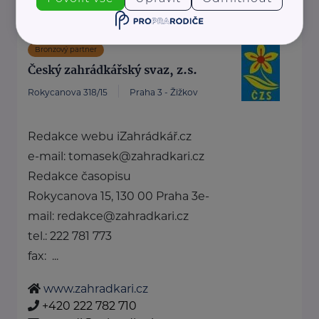
Bronzový partner
Český zahrádkářský svaz, z.s.
Rokycanova 318/15
Praha 3 - Žižkov
Redakce webu iZahrádkář.cz
e-mail: tomasek@zahradkari.cz
Redakce časopisu
Rokycanova 15, 130 00 Praha 3e-
mail: redakce@zahradkari.cz
tel.: 222 781 773
fax: ...
www.zahradkari.cz
+420 222 782 710