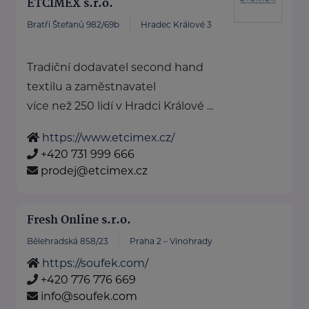
ETCIMEX s.r.o.
Bratří Štefanů 982/69b
Hradec Králové 3
Tradiční dodavatel second hand
textilu a zaměstnavatel
více než 250 lidí v Hradci Králové ...
https://www.etcimex.cz/
+420 731 999 666
prodej@etcimex.cz
Fresh Online s.r.o.
Bělehradská 858/23
Praha 2 – Vinohrady
https://soufek.com/
+420 776 776 669
info@soufek.com