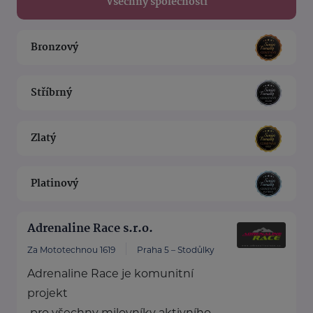
Všechny společnosti
Bronzový
Stříbrný
Zlatý
Platinový
Adrenaline Race s.r.o.
Za Mototechnou 1619
Praha 5 – Stodůlky
Adrenaline Race je komunitní
projekt
pro všechny milovníky aktivního