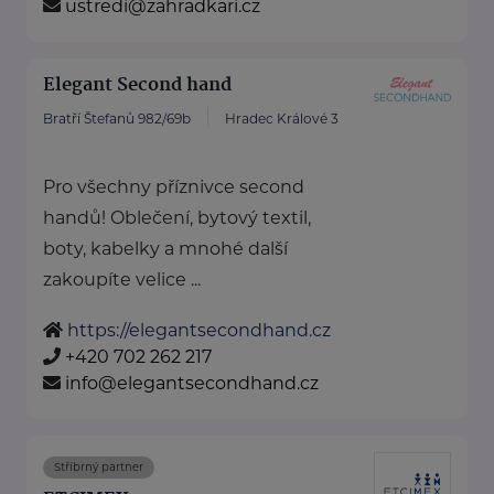
ustredi@zahradkari.cz
Elegant Second hand
Bratří Štefanů 982/69b
Hradec Králové 3
Pro všechny příznivce second
handů! Oblečení, bytový textil,
boty, kabelky a mnohé další
zakoupíte velice ...
https://elegantsecondhand.cz
+420 702 262 217
info@elegantsecondhand.cz
Stříbrný partner