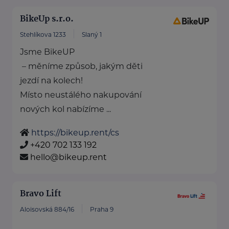
BikeUp s.r.o.
Stehlíkova 1233
Slaný 1
Jsme BikeUP
– měníme způsob, jakým děti
jezdí na kolech!
Místo neustálého nakupování
nových kol nabízíme ...
https://bikeup.rent/cs
+420 702 133 192
hello@bikeup.rent
Bravo Lift
Aloisovská 884/16
Praha 9