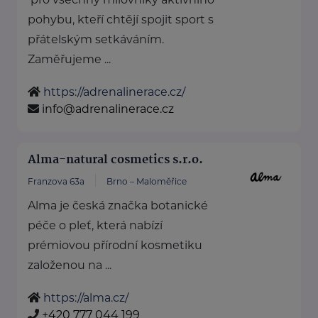
pohybu, kteří chtějí spojit sport s
přátelským setkáváním.
Zaměřujeme ...
https://adrenalinerace.cz/
info@adrenalinerace.cz
Alma-natural cosmetics s.r.o.
Franzova 63a
Brno – Maloměřice
Alma je česká značka botanické
péče o pleť, která nabízí
prémiovou přírodní kosmetiku
založenou na ...
https://alma.cz/
+420 777 044 199