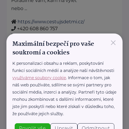
Poradíme Vám, kam na výlet
nebo ...
https://www.cestujsdetmi.cz/
+420 608 860 757
info@cestujsdetmi.cz
×
Maximální bezpečí pro vaše
soukromí a cookies
Cosmee Vision s. r. o.
K personalizaci obsahu a reklam, poskytování
Kodaňská 1441/46
Praha 10
funkcí sociálních médií a analýze naší návštěvnosti
Sallie je značka lesní kosmetiky z
využíváme soubory cookie
. Informace o tom, jak
Karlových Varů.
náš web používáte, sdílíme se svými partnery pro
Propojuje kvalitní přírodní
sociální média, inzerci a analýzy. Partneři tyto údaje
ingredience, blahodárné účinky
mohou zkombinovat s dalšími informacemi, které
jste jim poskytli nebo které získali v důsledku toho,
vřídelní soli ...
že používáte jejich služby.
https://sallie.cz/
info@sallie.cz
Povolit vše
Upravit
Odmítnout