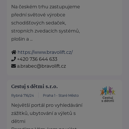
Na českém trhu zastupujeme
přední světové výrobce
schodišťových sedaček,
stropních zvedacích systémů,
plošin a ...
https://www.bravolift.cz/
+420 736 644 633
a.brabec@bravolift.cz
Cestuj s dětmi s.r.o.
Rybná 716/24
Praha 1 - Staré Město
Největší portál pro vyhledávání
zážitků, ubytování a výletů s
dětmi