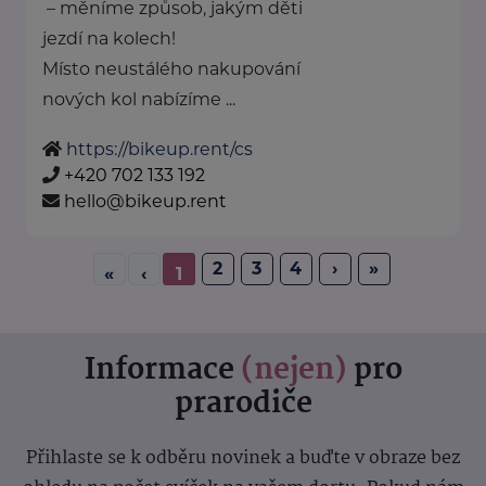
– měníme způsob, jakým děti
jezdí na kolech!
Místo neustálého nakupování
nových kol nabízíme ...
https://bikeup.rent/cs
+420 702 133 192
hello@bikeup.rent
2
3
4
›
»
«
‹
1
Informace
(nejen)
pro
prarodiče
Přihlaste se k odběru novinek a buďte v obraze bez