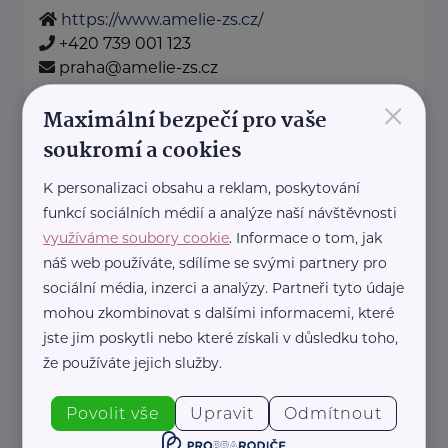
https://www.amelie-zs.cz/
+420 739 001 123
praha@amelie-zs.cz
×
Maximální bezpečí pro vaše
Amfion sanatorium, s.r.o.
soukromí a cookies
Českolipská 3444
Mělník
K personalizaci obsahu a reklam, poskytování
Akreditace MPSV,
funkcí sociálních médií a analýze naší návštěvnosti
Registrované služby Krajský úřad Středočeský
využíváme soubory cookie
. Informace o tom, jak
kraj:
náš web používáte, sdílíme se svými partnery pro
Domov pro seniory
sociální média, inzerci a analýzy. Partneři tyto údaje
mohou zkombinovat s dalšími informacemi, které
Domov pro osoby vyžadující zvláštní péči ...
jste jim poskytli nebo které získali v důsledku toho,
www.amfion.cz
že používáte jejich služby.
+420 731 774 174
reditel@amfion.cz
Povolit vše
Upravit
Odmítnout