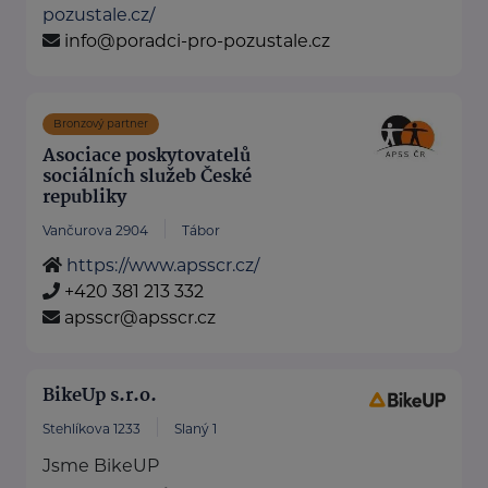
pozustale.cz/
info@poradci-pro-pozustale.cz
Bronzový partner
Asociace poskytovatelů
sociálních služeb České
republiky
Vančurova 2904
Tábor
https://www.apsscr.cz/
+420 381 213 332
apsscr@apsscr.cz
BikeUp s.r.o.
Stehlíkova 1233
Slaný 1
Jsme BikeUP