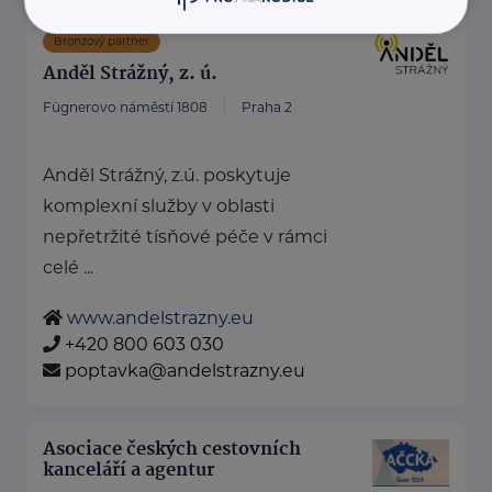
Bronzový partner
Anděl Strážný, z. ú.
Fügnerovo náměstí 1808
Praha 2
Anděl Strážný, z.ú. poskytuje
komplexní služby v oblasti
nepřetržité tísňové péče v rámci
celé ...
www.andelstrazny.eu
+420 800 603 030
poptavka@andelstrazny.eu
Asociace českých cestovních
kanceláří a agentur