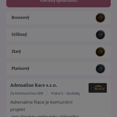
Všechny společnosti
Bronzový
Stříbrný
Zlatý
Platinový
Adrenaline Race s.r.o.
Za Mototechnou 1619
Praha 5 – Stodůlky
Adrenaline Race je komunitní
projekt
pro všechny milovníky aktivního