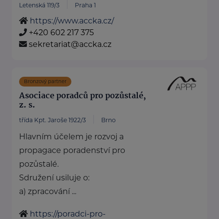
Letenská 119/3
Praha 1
https://www.accka.cz/
+420 602 217 375
sekretariat@accka.cz
Bronzový partner
Asociace poradců pro pozůstalé,
z. s.
třída Kpt. Jaroše 1922/3
Brno
Hlavním účelem je rozvoj a
propagace poradenství pro
pozůstalé.
Sdružení usiluje o:
a) zpracování ...
https://poradci-pro-