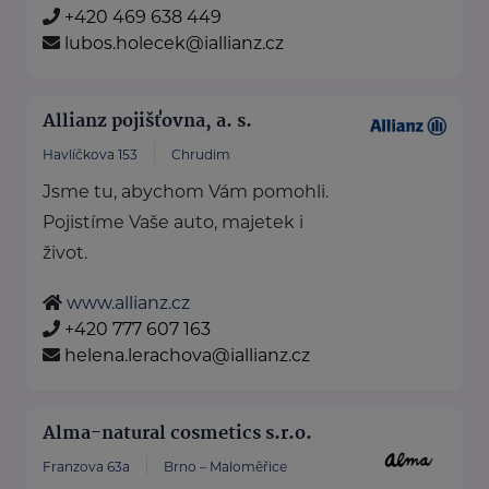
+420 469 638 449
lubos.holecek@iallianz.cz
Allianz pojišťovna, a. s.
Havlíčkova 153
Chrudim
Jsme tu, abychom Vám pomohli.
Pojistíme Vaše auto, majetek i
život.
www.allianz.cz
+420 777 607 163
helena.lerachova@iallianz.cz
Alma-natural cosmetics s.r.o.
Franzova 63a
Brno – Maloměřice