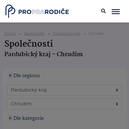
Domů
Společnosti
Pardubický kraj
Chrudim
Společnosti
Pardubický kraj - Chrudim
Dle regionu
Dle kategorie