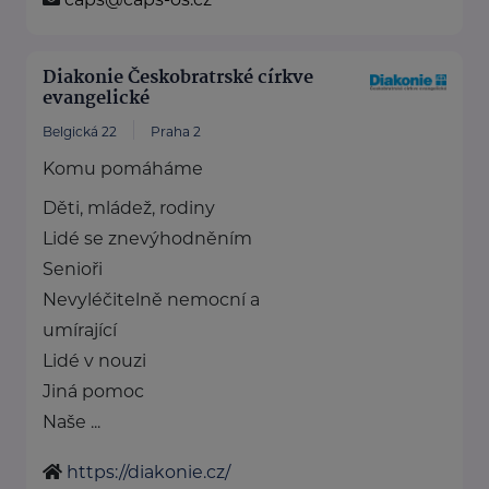
Diakonie Českobratrské církve
evangelické
Belgická 22
Praha 2
Komu pomáháme
Děti, mládež, rodiny
Lidé se znevýhodněním
Senioři
Nevyléčitelně nemocní a
umírající
Lidé v nouzi
Jiná pomoc
Naše ...
https://diakonie.cz/