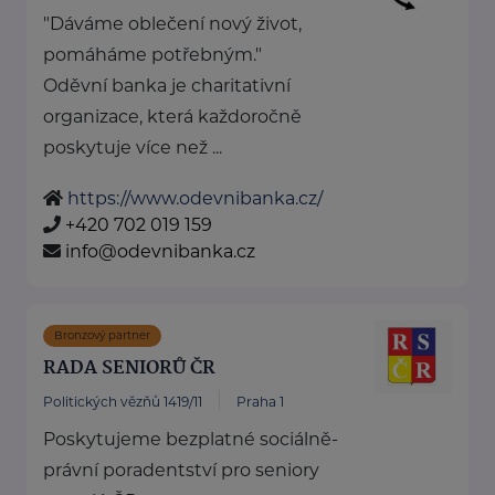
"Dáváme oblečení nový život,
pomáháme potřebným."
Oděvní banka je charitativní
organizace, která každoročně
poskytuje více než ...
https://www.odevnibanka.cz/
+420 702 019 159
info@odevnibanka.cz
Bronzový partner
RADA SENIORŮ ČR
Politických vězňů 1419/11
Praha 1
Poskytujeme bezplatné sociálně-
právní poradentství pro seniory