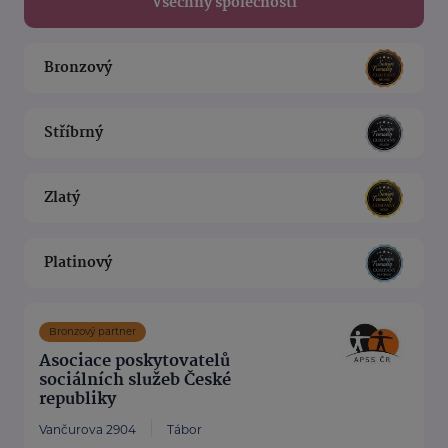
Všechny společnosti
Bronzový
Stříbrný
Zlatý
Platinový
Bronzový partner
Asociace poskytovatelů
sociálních služeb České
republiky
Vančurova 2904
Tábor