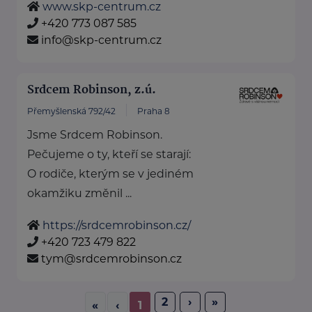
www.skp-centrum.cz
+420 773 087 585
info@skp-centrum.cz
Srdcem Robinson, z.ú.
Přemyšlenská 792/42
Praha 8
Jsme Srdcem Robinson.
Pečujeme o ty, kteří se starají:
O rodiče, kterým se v jediném
okamžiku změnil ...
https://srdcemrobinson.cz/
+420 723 479 822
tym@srdcemrobinson.cz
2
›
»
«
‹
1