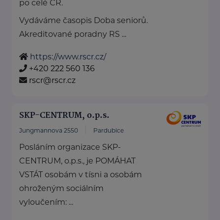
po celé ČR.
Vydáváme časopis Doba seniorů.
Akreditované poradny RS ...
https://www.rscr.cz/
+420 222 560 136
rscr@rscr.cz
SKP-CENTRUM, o.p.s.
Jungmannova 2550
Pardubice
Posláním organizace SKP-
CENTRUM, o.p.s., je POMÁHAT
VSTÁT osobám v tísni a osobám
ohroženým sociálním
vyloučením: ...