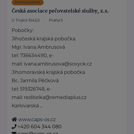
Bronzový partner
Česká asociace pečovatelské služby, z.s.
U Trojice 1042/2
Praha 5
Pobočky:
Jihočeská krajská pobočka
Mgr. Ivana Ambrusová
tel: 736634490, e-
mail: ivana.ambrusova@sovyck.cz
Jihomoravská krajská pobočka
Bc. Jarmila Pěčková
tel: 519326748, e-
mail: reditelka@remediaplus.cz
Karlovarská ...
www.caps-os.cz
+420 604 344 080
caps@caps-os.cz