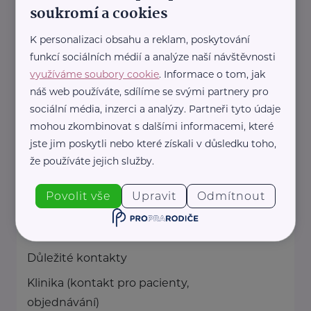
soukromí a cookies
Jiřice 298
Jiřice
K personalizaci obsahu a reklam, poskytování
Jsem záchranář a lektor první
funkcí sociálních médií a analýze naší návštěvnosti
pomoci s více než 14 letou praxí. S
využíváme soubory cookie
. Informace o tom, jak
touhou posunout ...
náš web používáte, sdílíme se svými partnery pro
sociální média, inzerci a analýzy. Partneři tyto údaje
mohou zkombinovat s dalšími informacemi, které
https://prvnipomoczachranare.webnode.cz/
jste jim poskytli nebo které získali v důsledku toho,
+420 775 167 640
že používáte jejich služby.
prvnipomoczachranare@gmail.com
Povolit vše
Upravit
Odmítnout
Národní ústav duševního zdraví
Topolová 748
Klecany
Důležité kontakty
Klinika (kontakt pro pacienty,
objednávání)