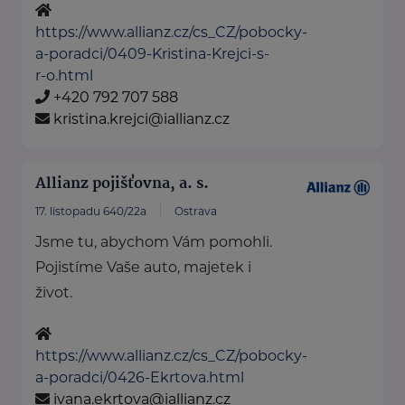
https://www.allianz.cz/cs_CZ/pobocky-
a-poradci/0409-Kristina-Krejci-s-
r-o.html
+420 792 707 588
kristina.krejci@iallianz.cz
Allianz pojišťovna, a. s.
17. listopadu 640/22a
Ostrava
Jsme tu, abychom Vám pomohli.
Pojistíme Vaše auto, majetek i
život.
https://www.allianz.cz/cs_CZ/pobocky-
a-poradci/0426-Ekrtova.html
ivana.ekrtova@iallianz.cz