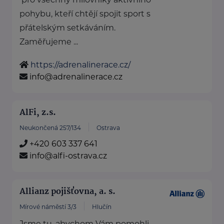
pohybu, kteří chtějí spojit sport s
přátelským setkáváním.
Zaměřujeme ...
https://adrenalinerace.cz/
info@adrenalinerace.cz
AlFi, z.s.
Neukončená 257/134
Ostrava
+420 603 337 641
info@alfi-ostrava.cz
Allianz pojišťovna, a. s.
Mírové náměstí 3/3
Hlučín
Jsme tu, abychom Vám pomohli.