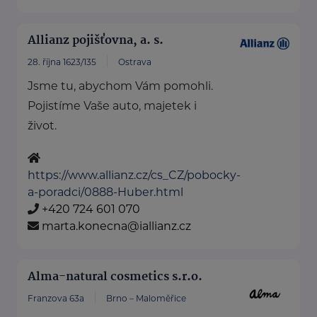
Allianz pojišťovna, a. s.
28. října 1623/135
Ostrava
Jsme tu, abychom Vám pomohli.
Pojistíme Vaše auto, majetek i
život.
https://www.allianz.cz/cs_CZ/pobocky-
a-poradci/0888-Huber.html
+420 724 601 070
marta.konecna@iallianz.cz
Alma-natural cosmetics s.r.o.
Franzova 63a
Brno – Maloměřice