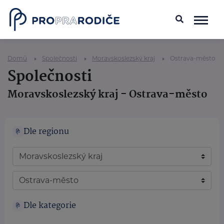
Domů
Společnosti
Moravskoslezský kraj
Ostrava-město
Společnosti
Moravskoslezský kraj - Ostrava-město
Dle regionu
Dle kategorie