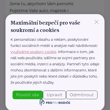
Jsme tu, abychom Vám pomohli.
Pojistíme Vaše auto, majetek i
×
život.
Maximální bezpečí pro vaše
soukromí a cookies
https://www.allianz.cz/cs_CZ/pobocky-
K personalizaci obsahu a reklam, poskytování
a-poradci/0750-Kus.html
funkcí sociálních médií a analýze naší návštěvnosti
+420 608 776 655
využíváme soubory cookie
. Informace o tom, jak
petr.kus@iallianz.cz
náš web používáte, sdílíme se svými partnery pro
sociální média, inzerci a analýzy. Partneři tyto údaje
Allianz pojišťovna, a. s.
mohou zkombinovat s dalšími informacemi, které
jste jim poskytli nebo které získali v důsledku toho,
Čkalovova 835/45
Ostrava
že používáte jejich služby.
Jsme tu, abychom Vám pomohli.
Pojistíme Vaše auto, majetek i
Povolit vše
Upravit
Odmítnout
život.