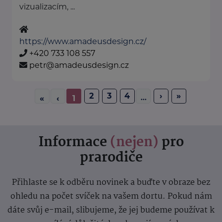
vizualizacím, ...
https://www.amadeusdesign.cz/
+420 733 108 557
petr@amadeusdesign.cz
2
3
4
›
»
...
«
‹
1
Informace
(nejen)
pro
prarodiče
Přihlaste se k odběru novinek a buďte v obraze bez
ohledu na počet svíček na vašem dortu. Pokud nám
dáte svůj e-mail, slibujeme, že jej budeme používat k