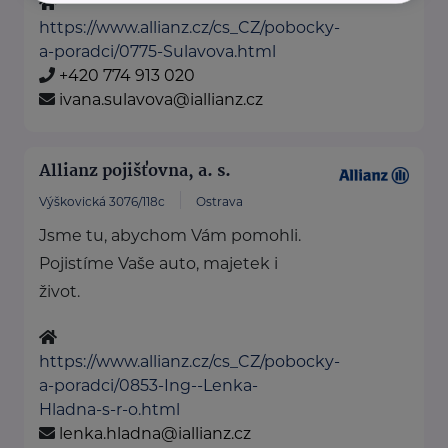
https://www.allianz.cz/cs_CZ/pobocky-
a-poradci/0775-Sulavova.html
+420 774 913 020
ivana.sulavova@iallianz.cz
Allianz pojišťovna, a. s.
Výškovická 3076/118c
Ostrava
Jsme tu, abychom Vám pomohli.
Pojistíme Vaše auto, majetek i
život.
https://www.allianz.cz/cs_CZ/pobocky-
a-poradci/0853-Ing--Lenka-
Hladna-s-r-o.html
lenka.hladna@iallianz.cz