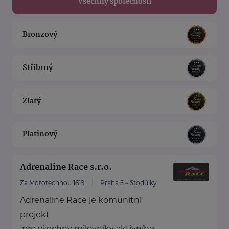
Všechny společnosti
Bronzový
Stříbrný
Zlatý
Platinový
Adrenaline Race s.r.o.
Za Mototechnou 1619
Praha 5 – Stodůlky
Adrenaline Race je komunitní
projekt
pro všechny milovníky aktivního