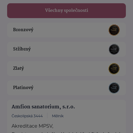
Všechny společnosti
Bronzový
Stříbrný
Zlatý
Platinový
Amfion sanatorium, s.r.o.
Českolipská 3444
Mělník
Akreditace MPSV,