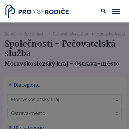
Domů
Společnosti
Pečovatelská služba
Moravskoslezský k
Společnosti - Pečovatelská
služba
Moravskoslezský kraj - Ostrava-město
Dle regionu
Dle kategorie