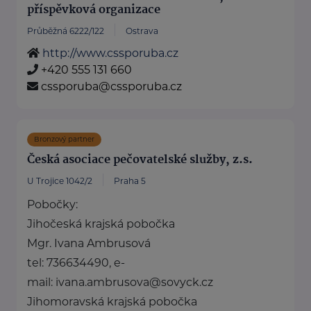
příspěvková organizace
Průběžná 6222/122
Ostrava
http://www.cssporuba.cz
+420 555 131 660
cssporuba@cssporuba.cz
Bronzový partner
Česká asociace pečovatelské služby, z.s.
U Trojice 1042/2
Praha 5
Pobočky:
Jihočeská krajská pobočka
Mgr. Ivana Ambrusová
tel: 736634490, e-
mail: ivana.ambrusova@sovyck.cz
Jihomoravská krajská pobočka