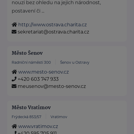
nouzi bez ohledu na jejich národnost,
postavení či ...
http://www.ostrava.charita.cz
sekretariat@ostrava.charita.cz
Město Šenov
Radniční náměstí 300
Šenov u Ostravy
www.mesto-senov.cz
+420 603 747 933
meusenov@mesto-senov.cz
Město Vratimov
Frýdecká 853/57
Vratimov
www.vratimov.cz
+420 595 705 911