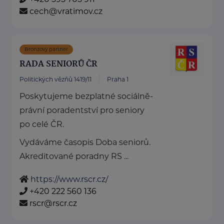
cech@vratimov.cz
Bronzový partner
RADA SENIORŮ ČR
Politických vězňů 1419/11
Praha 1
Poskytujeme bezplatné sociálně-
právní poradentství pro seniory
po celé ČR.
Vydáváme časopis Doba seniorů.
Akreditované poradny RS ...
https://www.rscr.cz/
+420 222 560 136
rscr@rscr.cz