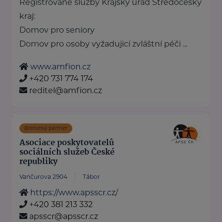
Registrované služby Krajský úřad Středočeský
kraj:
Domov pro seniory
Domov pro osoby vyžadující zvláštní péči ...
www.amfion.cz
+420 731 774 174
reditel@amfion.cz
Bronzový partner
Asociace poskytovatelů
sociálních služeb České
republiky
Vančurova 2904
Tábor
https://www.apsscr.cz/
+420 381 213 332
apsscr@apsscr.cz