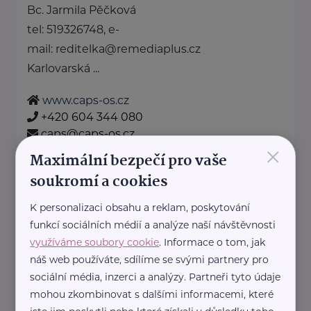
Bc. Jarmila Pěčková
tel: 519326748, e-
mail: reditelka@remediaplus.cz
Karlovarská ...
www.caps-os.cz
+420 604 344 080
caps@caps-os.cz
×
Maximální bezpečí pro vaše
soukromí a cookies
Diakonie ČCE - středisko v Ostravě
Syllabova 1278/19
Ostrava
K personalizaci obsahu a reklam, poskytování
funkcí sociálních médií a analýze naší návštěvnosti
http://www.diakonie.cz
využíváme soubory cookie
. Informace o tom, jak
+420 739 068 303
náš web používáte, sdílíme se svými partnery pro
zednikova@diakonieostrava.cz
sociální média, inzerci a analýzy. Partneři tyto údaje
mohou zkombinovat s dalšími informacemi, které
HARTMANN – RICO a.s.