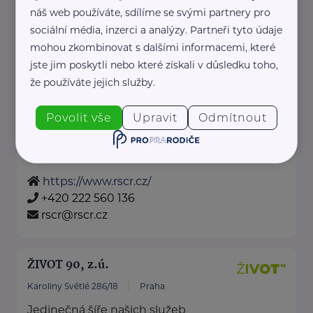
náš web používáte, sdílíme se svými partnery pro
RADA SENIORŮ ČR
sociální média, inzerci a analýzy. Partneři tyto údaje
Politických vězňů 1419/11
Praha 1
mohou zkombinovat s dalšími informacemi, které
jste jim poskytli nebo které získali v důsledku toho,
Poskytujeme bezplatné sociálně-
že používáte jejich služby.
právní poradentství pro seniory
po celé ČR.
Povolit vše
Upravit
Odmítnout
Vydáváme časopis Doba seniorů.
Akreditované poradny RS ...
https://www.rscr.cz/
+420 222 560 136
rscr@rscr.cz
ŽIVOT 90, z.ú.
Karoliny Světlé 286/18
Praha
Jedinečná šíře našich služeb