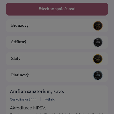
Všechny společnosti
Bronzový
Stříbrný
Zlatý
Platinový
Amfion sanatorium, s.r.o.
Českolipská 3444
Mělník
Akreditace MPSV,