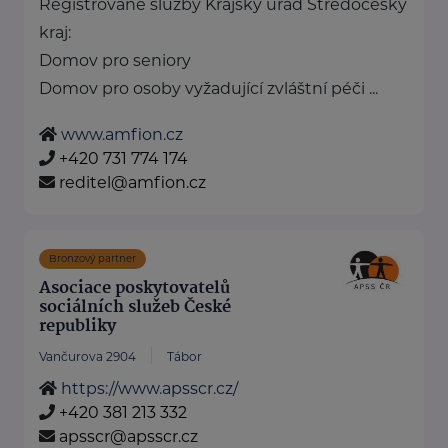
Registrované služby Krajský úřad Středočeský
kraj:
Domov pro seniory
Domov pro osoby vyžadující zvláštní péči ...
www.amfion.cz
+420 731 774 174
reditel@amfion.cz
Bronzový partner
Asociace poskytovatelů
sociálních služeb České
republiky
Vančurova 2904
Tábor
https://www.apsscr.cz/
+420 381 213 332
apsscr@apsscr.cz