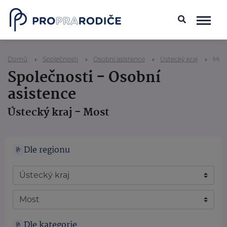
Domů
Společnosti
Osobní asistence
Ústecký kraj
Mos
Společnosti - Osobní
asistence
Ústecký kraj - Most
Dle regionu
Dle kategorie