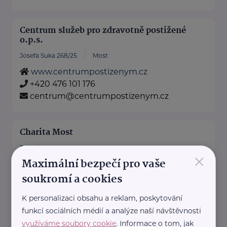
Centrum služeb pro zdravotně postižené
o.p.s.
Josefa Suka 268/25
Most
www.centrumpostizenym.cz
+420 476 101 176
centrum@centrumpostizenym.cz
Charita Most
Františka Malíka 956/16a
Most
×
Maximální bezpečí pro vaše
charitamost.cz
soukromí a cookies
+420 476 119 999
k.drapak@charitamost.cz
K personalizaci obsahu a reklam, poskytování
funkcí sociálních médií a analýze naší návštěvnosti
využíváme soubory cookie
. Informace o tom, jak
Bronzový partner