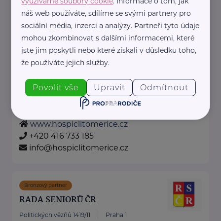
využíváme soubory cookie
. Informace o tom, jak
dotknisekridel@seznam.cz
náš web používáte, sdílíme se svými partnery pro
sociální média, inzerci a analýzy. Partneři tyto údaje
mohou zkombinovat s dalšími informacemi, které
Hospic sv. Štěpána z.s.
jste jim poskytli nebo které získali v důsledku toho,
Rybářské nám. 4
Litoměřice
že používáte jejich služby.
Hospic sv. Štěpána z.s. je neziskový
Povolit vše
Upravit
Odmítnout
poskytovatel zdravotních a sociálních služeb,
který poskytuje tyto služby ...
www.hospiclitomerice.cz
+420 416 733 185
info@hospiclitomerice.cz
Bronzový partner
RADA SENIORŮ ČR
Politických vězňů 1419/11
Praha 1