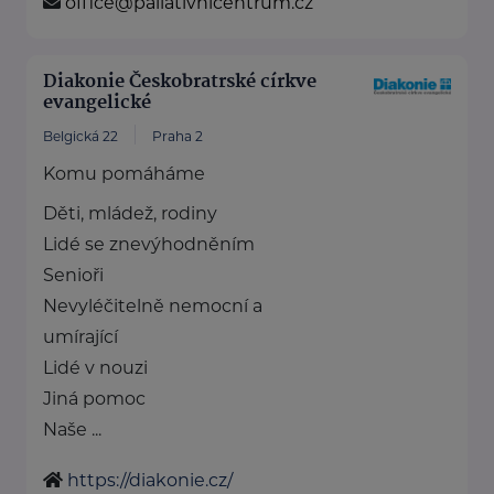
office@paliativnicentrum.cz
Diakonie Českobratrské církve
evangelické
Belgická 22
Praha 2
Komu pomáháme
Děti, mládež, rodiny
Lidé se znevýhodněním
Senioři
Nevyléčitelně nemocní a
umírající
Lidé v nouzi
Jiná pomoc
Naše ...
https://diakonie.cz/