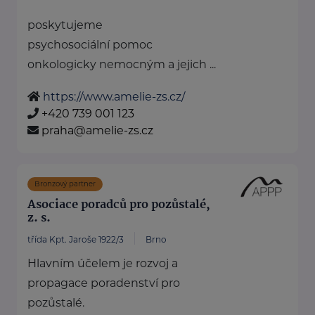
poskytujeme
psychosociální pomoc
onkologicky nemocným a jejich ...
https://www.amelie-zs.cz/
+420 739 001 123
praha@amelie-zs.cz
Bronzový partner
Asociace poradců pro pozůstalé,
z. s.
třída Kpt. Jaroše 1922/3
Brno
Hlavním účelem je rozvoj a
propagace poradenství pro
pozůstalé.