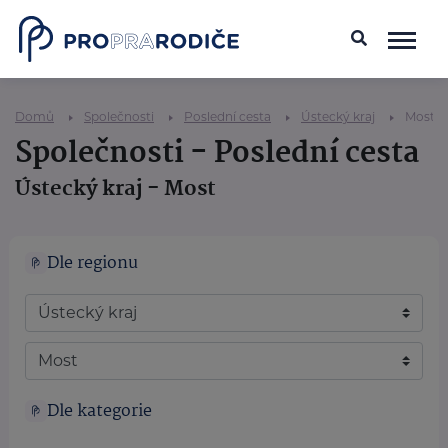
Domů
Společnosti
Poslední cesta
Ústecký kraj
Most
Společnosti - Poslední cesta
Ústecký kraj - Most
Dle regionu
Dle kategorie