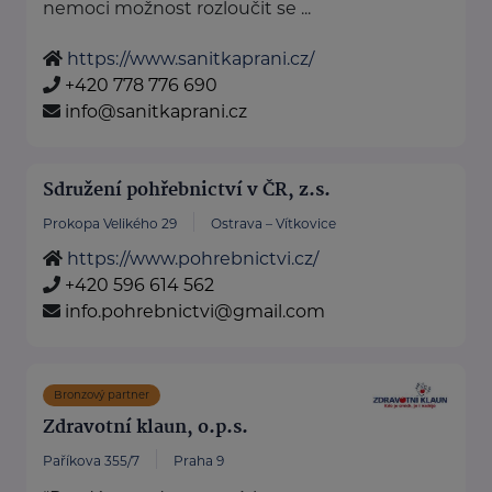
nemoci možnost rozloučit se ...
https://www.sanitkaprani.cz/
+420 778 776 690
info@sanitkaprani.cz
Sdružení pohřebnictví v ČR, z.s.
Prokopa Velikého 29
Ostrava – Vítkovice
https://www.pohrebnictvi.cz/
+420 596 614 562
info.pohrebnictvi@gmail.com
Bronzový partner
Zdravotní klaun, o.p.s.
Paříkova 355/7
Praha 9