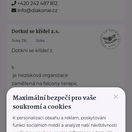
+420 242 487 812
info@diakonie.cz
Dotkni se křídel z.s.
Jívka 216
Jívka
Dotkni se křídel z.
s.
je nezisková organizace
zaměřená na falcony terapii,
×
environmentální vzdělávání a
Maximální bezpečí pro vaše
osvětu.
soukromí a cookies
Prostřednictvím ...
K personalizaci obsahu a reklam, poskytování
http://dotknisekridel.cz/
funkcí sociálních médií a analýze naší návštěvnosti
+420 792 262 128