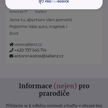
Allianz pojišťovna, a. s.
Americká 77
Staňkov
Jsme tu, abychom Vám pomohli.
Pojistíme Vaše auto, majetek i
život.
www.allianz.cz
+420 737 545 714
antonin.kolros@iallianz.cz
Informace
(nejen)
pro
prarodiče
Přihlaste se k odběru novinek a buďte v obraze bez