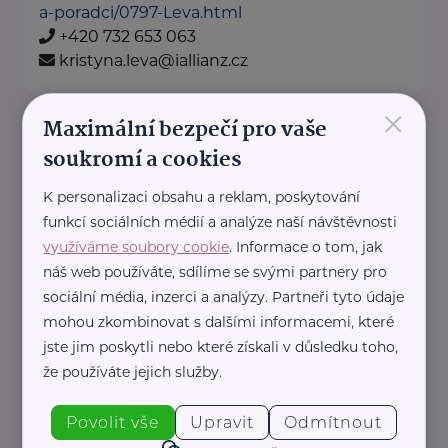
a-poradci/0797-Leva.html
+420 732 653 063
kristyna.leva@iallianz.cz
×
Maximální bezpečí pro vaše
Allianz pojišťovna, a. s.
soukromí a cookies
Husova 689
Blovice
Jsme tu, abychom Vám pomohli.
K personalizaci obsahu a reklam, poskytování
funkcí sociálních médií a analýze naší návštěvnosti
Pojistíme Vaše auto, majetek i
využíváme soubory cookie
. Informace o tom, jak
život.
náš web používáte, sdílíme se svými partnery pro
sociální média, inzerci a analýzy. Partneři tyto údaje
mohou zkombinovat s dalšími informacemi, které
https://www.allianz.cz/cs_CZ/pobocky-
a-poradci/0844-Sramek.html
jste jim poskytli nebo které získali v důsledku toho,
+420 777 196 715
že používáte jejich služby.
josef.sramek@allianz.cz
Povolit vše
Upravit
Odmítnout