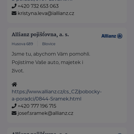
+420 732 653 063
kristyna.leva@iallianz.cz
Allianz pojišťovna, a. s.
Husova 689
Blovice
Jsme tu, abychom Vám pomohli.
Pojistíme Vaše auto, majetek i
život.
https://www.allianz.cz/cs_CZ/pobocky-
a-poradci/0844-Sramek.html
+420 777 196 715
josef.sramek@allianz.cz