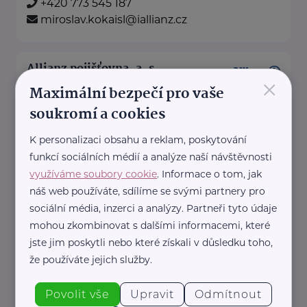
+420 773 545 187
miroslav.kokaisl@iallianz.cz
Allianz pojišťovna, a. s.
×
Maximální bezpečí pro vaše
Pražská 25
Klatovy
soukromí a cookies
Jsme tu, abychom Vám pomohli.
Pojistíme Vaše auto, majetek i
K personalizaci obsahu a reklam, poskytování
život.
funkcí sociálních médií a analýze naší návštěvnosti
využíváme soubory cookie
. Informace o tom, jak
náš web používáte, sdílíme se svými partnery pro
https://www.allianz.cz/cs_CZ/pobocky-
sociální média, inzerci a analýzy. Partneři tyto údaje
a-poradci/0732-Kokaisl.html
mohou zkombinovat s dalšími informacemi, které
+420 773 545 187
jste jim poskytli nebo které získali v důsledku toho,
miroslav.kokaisl@iallianz.cz
že používáte jejich služby.
Povolit vše
Upravit
Odmítnout
Allianz pojišťovna, a. s.