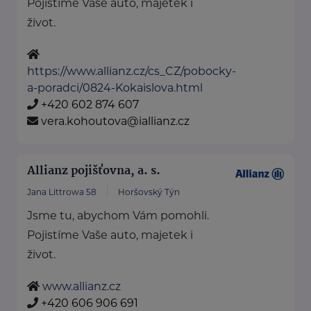
Pojistíme Vaše auto, majetek i
život.
https://www.allianz.cz/cs_CZ/pobocky-
a-poradci/0824-Kokaislova.html
+420 602 874 607
vera.kohoutova@iallianz.cz
Allianz pojišťovna, a. s.
Jana Littrowa 58
Horšovský Týn
Jsme tu, abychom Vám pomohli.
Pojistíme Vaše auto, majetek i
život.
www.allianz.cz
+420 606 906 691