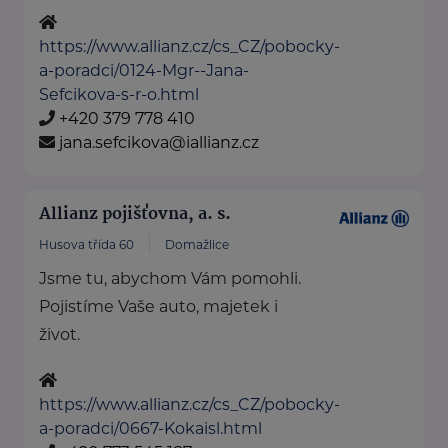
https://www.allianz.cz/cs_CZ/pobocky-
a-poradci/0124-Mgr--Jana-
Sefcikova-s-r-o.html
+420 379 778 410
jana.sefcikova@iallianz.cz
Allianz pojišťovna, a. s.
Husova třída 60
Domažlice
Jsme tu, abychom Vám pomohli.
Pojistíme Vaše auto, majetek i
život.
https://www.allianz.cz/cs_CZ/pobocky-
a-poradci/0667-Kokaisl.html