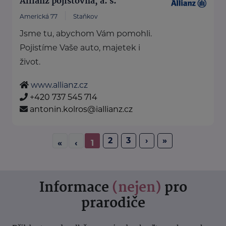
Allianz pojišťovna, a. s.
Americká 77
Staňkov
Jsme tu, abychom Vám pomohli.
Pojistíme Vaše auto, majetek i
život.
www.allianz.cz
+420 737 545 714
antonin.kolros@iallianz.cz
2
3
›
»
«
‹
1
Informace
(nejen)
pro
prarodiče