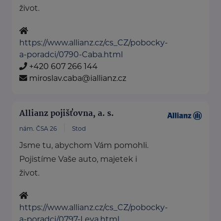
život.
https://www.allianz.cz/cs_CZ/pobocky-
a-poradci/0790-Caba.html
+420 607 266 144
miroslav.caba@iallianz.cz
Allianz pojišťovna, a. s.
nám. ČSA 26
Stod
Jsme tu, abychom Vám pomohli.
Pojistíme Vaše auto, majetek i
život.
https://www.allianz.cz/cs_CZ/pobocky-
a-poradci/0797-Leva.html