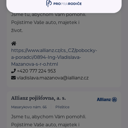
Kollárova 224
Klatovy
Jsme tu, abychom Vám pomohli.
Pojistíme Vaše auto, majetek i
život.
https://www.allianz.cz/cs_CZ/pobocky-
a-poradci/0894-Ing-Vladislava-
Mazanova-s-r-o.html
+420 777 224 953
vladislava.mazanova@iallianz.cz
Allianz pojišťovna, a. s.
Masarykovo nám. 66
Přeštice
Jsme tu, abychom Vám pomohli.
Pojistíme Vaše auto, majetek i