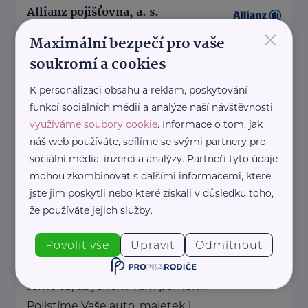
Allianz pojišťovna, a. s.
×
Náměstí 3
Březnice
Maximální bezpečí pro vaše
Jsme tu, abychom Vám pomohli.
soukromí a cookies
Pojistíme Vaše auto, majetek i
K personalizaci obsahu a reklam, poskytování
život.
funkcí sociálních médií a analýze naší návštěvnosti
využíváme soubory cookie
. Informace o tom, jak
náš web používáte, sdílíme se svými partnery pro
https://www.allianz.cz/cs_CZ/pobocky-
sociální média, inzerci a analýzy. Partneři tyto údaje
a-poradci/0638-Hovorka.html
mohou zkombinovat s dalšími informacemi, které
+420 722 515 858
jiri.hovorka@iallianz.cz
jste jim poskytli nebo které získali v důsledku toho,
že používáte jejich služby.
Allianz pojišťovna, a. s.
Povolit vše
Upravit
Odmítnout
Seifertova 525
Příbram
Jsme tu, abychom Vám pomohli.
Pojistíme Vaše auto, majetek i