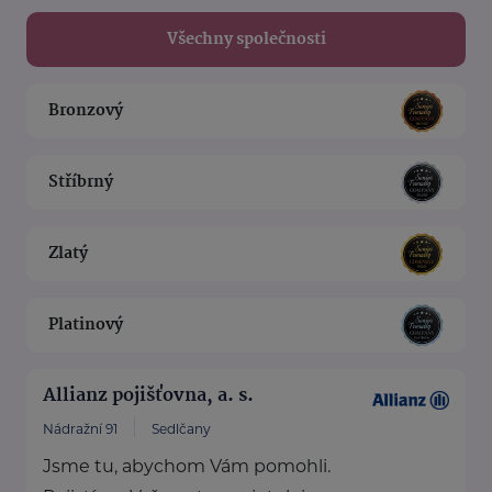
Všechny společnosti
Bronzový
Stříbrný
Zlatý
Platinový
Allianz pojišťovna, a. s.
Nádražní 91
Sedlčany
Jsme tu, abychom Vám pomohli.