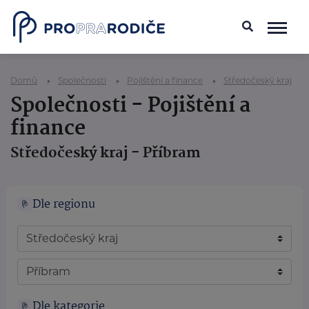
Domů
Společnosti
Pojištění a finance
Středočeský kraj
Společnosti - Pojištění a
finance
Středočeský kraj - Příbram
Dle regionu
Dle kategorie