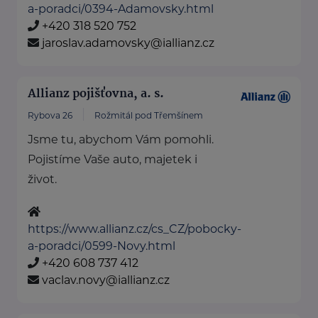
a-poradci/0394-Adamovsky.html
+420 318 520 752
jaroslav.adamovsky@iallianz.cz
Allianz pojišťovna, a. s.
Rybova 26
Rožmitál pod Třemšínem
Jsme tu, abychom Vám pomohli.
Pojistíme Vaše auto, majetek i
život.
https://www.allianz.cz/cs_CZ/pobocky-
a-poradci/0599-Novy.html
+420 608 737 412
vaclav.novy@iallianz.cz