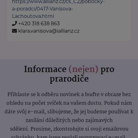
https://www.allianz.cz/cs_CZ/pobocky-
a-poradci/0417-Vanisova-
Lachoutova.html
+420 318 638 863
klara.vanisova@iallianz.cz
Informace
(nejen)
pro
prarodiče
Přihlaste se k odběru novinek a buďte v obraze bez
ohledu na počet svíček na vašem dortu. Pokud nám
dáte svůj e-mail, slibujeme, že jej budeme používat k
zasílání důležitých nebo zajímavých
sdělení.
Prosíme, zkontrolujte si svoji emailovou
schránku, kam jsme poslali potvrzovací e-mail.