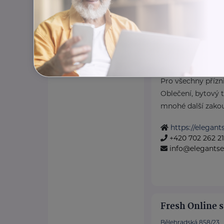
Elegant Secon
Bratří Štefanů 982/6
Pro všechny přízn
Oblečení, bytový te
mnohé další zakoup
https://elegan
+420 702 262 2
info@elegants
Fresh Online s
Bělehradská 858/23