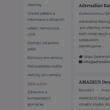
Adrenaline Rac
Všechny
Úřední sdělení a
Za Mototechnou 1619
informace o dotacích
Adrenaline Race j
pro všechny milov
Lékaři, nemocnice,
kteří chtějí spojit
LDN
setkáváním.
Domácí zdravotní
Zaměřujeme ...
péče
https://adrenal
Domovy pro seniory
info@adrenalin
Pečovatelská služba
Aktivity pro seniory
AMADEUS Desig
Rady a tipy
Bítovská 7
Praha
Zdravotní a
kompenzační
AMADEUS Design s.
pomůcky
vizuální studio, kt