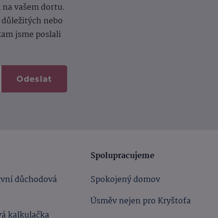
k na vašem dortu.
í důležitých nebo
kam jsme poslali
Odeslat
Spolupracujeme
ivní důchodová
Spokojený domov
Úsměv nejen pro Kryštofa
á kalkulačka