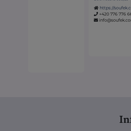
https://soufek.
+420 776 776 6
info@soufek.c
I