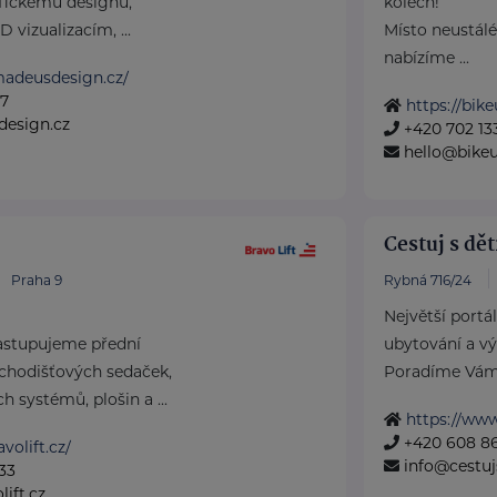
ickému designu,
kolech!
 vizualizacím, ...
Místo neustál
nabízíme ...
madeusdesign.cz/
57
https://bike
esign.cz
+420 702 13
hello@bikeu
Cestuj s dět
Praha 9
Rybná 716/24
Největší portá
astupujeme přední
ubytování a vý
chodišťových sedaček,
Poradíme Vám, 
h systémů, plošin a ...
https://www
+420 608 8
volift.cz/
info@cestuj
33
ift.cz