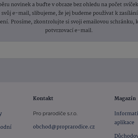
dběru novinek a buďte v obraze bez ohledu na počet svíče
vůj e-mail, slibujeme, že jej budeme používat k zasílán
lení.
Prosíme, zkontrolujte si svoji emailovou schránku, 
potvrzovací e-mail.
Kontakt
Magazín
y
Informat
Pro prarodiče s.r.o.
aplikace
obchod@proprarodice.cz
hodní
Důchodov