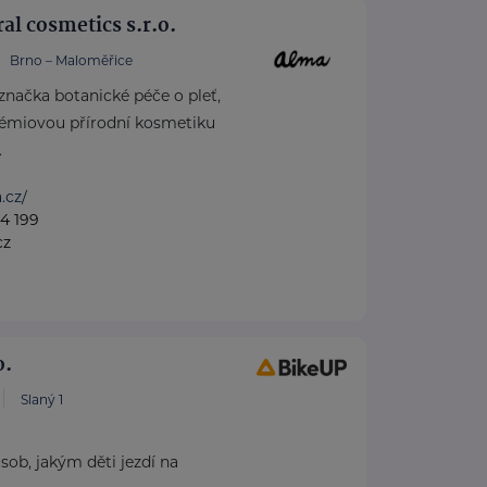
l cosmetics s.r.o.
Brno – Maloměřice
značka botanické péče o pleť,
prémiovou přírodní kosmetiku
.
.cz/
4 199
cz
o.
Slaný 1
ob, jakým děti jezdí na