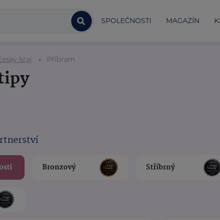
SPOLEČNOSTI
MAGAZÍN
K
eský kraj
Příbram
tipy
rtnerství
osti
Bronzový
Stříbrný