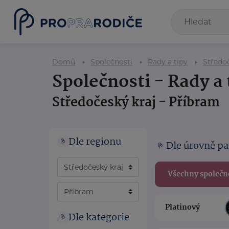
Domů
Společnosti
Rady a tipy
Středoč
Společnosti - Rady a 
Středočeský kraj - Příbram
Dle regionu
Dle úrovně pa
Všechny společn
Platinový
Dle kategorie