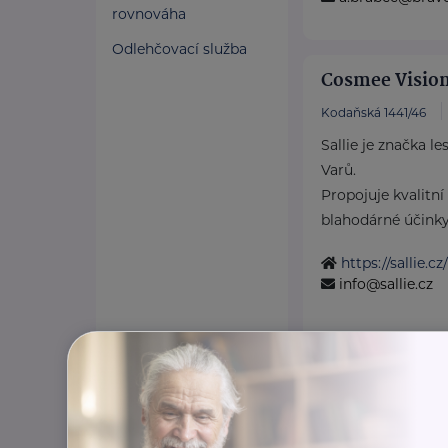
rovnováha
Odlehčovací služba
Cosmee Vision 
Kodaňská 1441/46
Sallie je značka l
Varů.
Propojuje kvalitní
blahodárné účinky v
https://sallie.cz/
info@sallie.cz