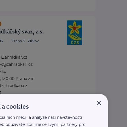
dkářský svaz, z.s.
15
Praha 3 - Žižkov
iZahrádkář.cz
ek@zahradkari.cz
isu
 130 00 Praha 3e-
@zahradkari.cz
3
×
 a cookies
kari.cz
ciálních médií a analýze naší návštěvnosti
2 710
radkari.cz
eb používáte, sdílíme se svými partnery pro