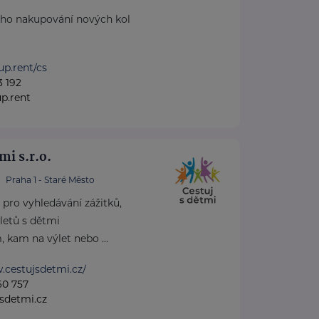
ého nakupování nových kol
up.rent/cs
3 192
p.rent
mi s.r.o.
Praha 1 - Staré Město
l pro vyhledávání zážitků,
letů s dětmi
kam na výlet nebo ...
.cestujsdetmi.cz/
60 757
sdetmi.cz