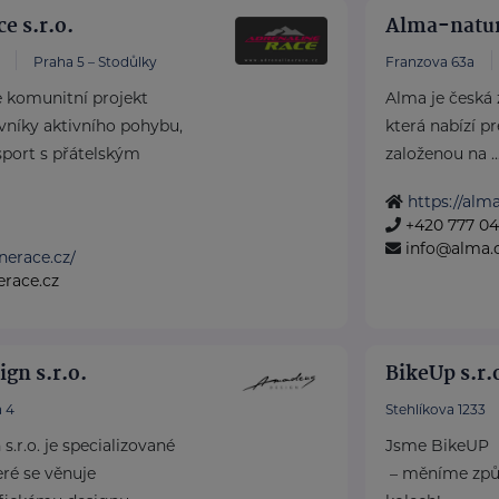
e s.r.o.
Alma-natura
Praha 5 – Stodůlky
Franzova 63a
e komunitní projekt
Alma je česká 
níky aktivního pohybu,
která nabízí 
 sport s přátelským
založenou na ..
https://alma
+420 777 04
info@alma.
inerace.cz/
erace.cz
n s.r.o.
BikeUp s.r.
 4
Stehlíkova 1233
r.o. je specializované
Jsme BikeUP
eré se věnuje
– měníme způs