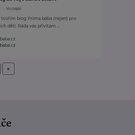
Vrchlabí
 tvořím blog Prima bába (nejen) pro
ch dětí. Ráda vás přivítám ...
baba.cz
baba.cz
»
iče