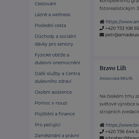
komplexnímu graf
Cestování
fotorealistickým 3D
Lázně a wellness
https://www.a
Poslední cesta
+420 733 108 5
petr@amadeusd
Důchody a sociální
dávky pro seniory
Fyzické obtíže a
duševní onemocnění
Bravo Lift
Další služby a Centra
Aloisovská 884/16
duševního zdraví
Osobní asistence
Na českém trhu z
Pomoc v nouzi
světové výrobce s
stropních zvedacíc
Pojištění a finance
Pro pečující
https://www.bra
+420 736 644 6
Zaměstnání a právní
a.brabec@bravol