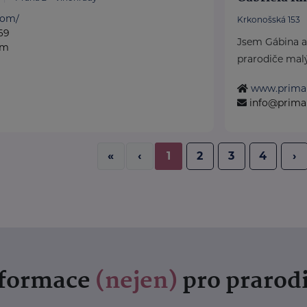
com/
Krkonošská 153
69
Jsem Gábina a
om
prarodiče malý
www.prima
info@prima
«
‹
1
2
3
4
›
nformace
(nejen)
pro prarod