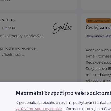
s. r. o.
Bronzový partner
Český zahrá
Praha 10
esní kosmetiky z Karlových
Rokycanova 318/
 přírodní ingredience,
Redakce webu 
řídelní soli ...
e-mail: tomas
Redakce časop
Rokycanova 15,
mail: redakce
tel.: 222 781 77
fax: ...
Maximální bezpečí pro vaše soukromí
www.zahrad
K personalizaci obsahu a reklam, poskytování funkcí so
+420 222 78
ustredi@zah
využíváme soubory cookie
. Informace o tom, jak náš w