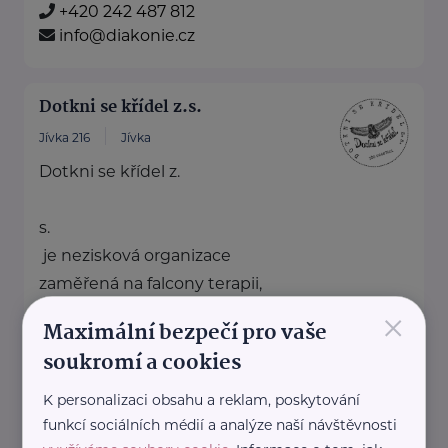
+420 242 487 812
info@diakonie.cz
Dotkni se křídel z.s.
Jívka 216
Jívka
Dotkni se křídel z.
s.
je nezisková organizace
zaměřená na falcony terapii,
×
environmentální vzdělávání a
Maximální bezpečí pro vaše
osvětu.
soukromí a cookies
Prostřednictvím ...
K personalizaci obsahu a reklam, poskytování
http://dotknisekridel.cz/
funkcí sociálních médií a analýze naší návštěvnosti
+420 792 262 128