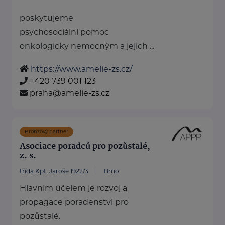
poskytujeme
psychosociální pomoc
onkologicky nemocným a jejich ...
https://www.amelie-zs.cz/
+420 739 001 123
praha@amelie-zs.cz
Bronzový partner
Asociace poradců pro pozůstalé,
z. s.
třída Kpt. Jaroše 1922/3
Brno
Hlavním účelem je rozvoj a
propagace poradenství pro
pozůstalé.