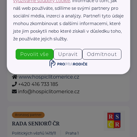
využíváme soubory cookie
. Informace o tom, jak
dotknisekridel@seznam.cz
náš web používáte, sdílíme se svými partnery pro
sociální média, inzerci a analýzy. Partneři tyto údaje
mohou zkombinovat s dalšími informacemi, které
Hospic sv. Štěpána z.s.
jste jim poskytli nebo které získali v důsledku toho,
Rybářské nám. 4
Litoměřice
že používáte jejich služby.
Hospic sv. Štěpána z.s. je neziskový
Povolit vše
Upravit
Odmítnout
poskytovatel zdravotních a sociálních služeb,
který poskytuje tyto služby ...
www.hospiclitomerice.cz
+420 416 733 185
info@hospiclitomerice.cz
Bronzový partner
RADA SENIORŮ ČR
Politických vězňů 1419/11
Praha 1