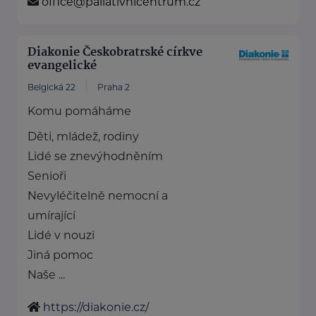
office@paliativnicentrum.cz
Diakonie Českobratrské církve
evangelické
Belgická 22
Praha 2
Komu pomáháme
Děti, mládež, rodiny
Lidé se znevýhodněním
Senioři
Nevyléčitelně nemocní a
umírající
Lidé v nouzi
Jiná pomoc
Naše ...
https://diakonie.cz/