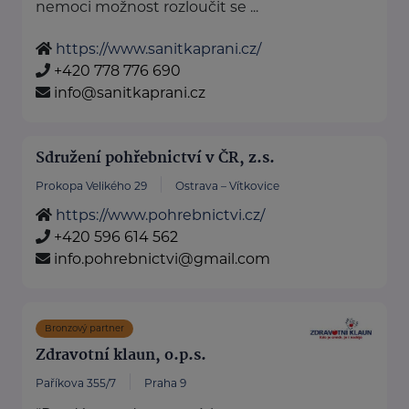
nemoci možnost rozloučit se ...
https://www.sanitkaprani.cz/
+420 778 776 690
info@sanitkaprani.cz
Sdružení pohřebnictví v ČR, z.s.
Prokopa Velikého 29
Ostrava – Vítkovice
https://www.pohrebnictvi.cz/
+420 596 614 562
info.pohrebnictvi@gmail.com
Bronzový partner
Zdravotní klaun, o.p.s.
Paříkova 355/7
Praha 9