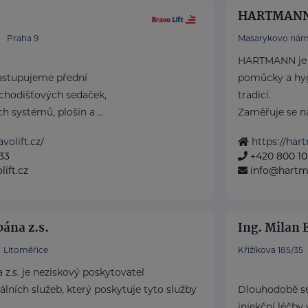
HARTMANN 
Praha 9
Masarykovo nám
HARTMANN je o
astupujeme přední
pomůcky a hyg
chodišťových sedaček,
tradicí.
h systémů, plošin a ...
Zaměřuje se na 
volift.cz/
https://har
33
+420 800 10
ift.cz
info@hartm
pána z.s.
Ing. Milan 
Litoměřice
Křižíkova 185/35
 z.s. je neziskový poskytovatel
álních služeb, který poskytuje tyto služby
Dlouhodobě se
injekční léčby