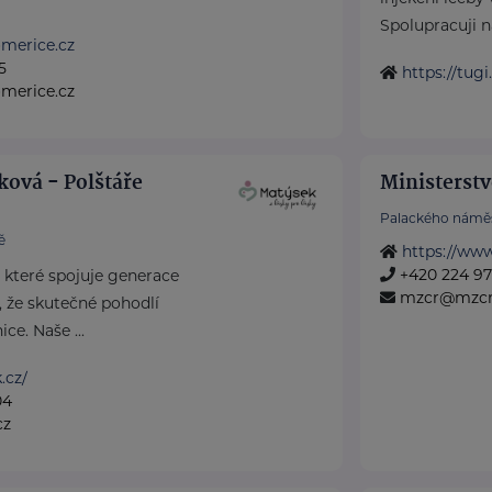
Spolupracuji na
merice.cz
5
https://tugi
omerice.cz
ková - Polštáře
Ministerstv
Palackého náměs
ě
https://www
+420 224 971
, které spojuje generace
mzcr@mzcr
 že skutečné pohodlí
ce. Naše ...
.cz/
04
cz