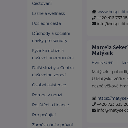
Cestování
www.hospiclito
Lázně a wellness
+420 416 733 18
Poslední cesta
info@hospiclit
Důchody a sociální
dávky pro seniory
Marcela Seker
Fyzické obtíže a
Matýsek
duševní onemocnění
Hornická 661
Lín
Další služby a Centra
Matýsek - pohodlí
duševního zdraví
U Matýska věříme,
Osobní asistence
nezná věkové hrani
Pomoc v nouzi
https://matysek
+420 723 335 2
Pojištění a finance
info@matysek.
Pro pečující
Zaměstnání a právní