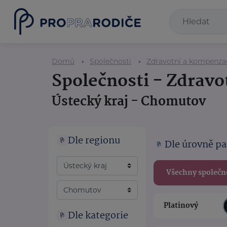
Domů
Společnosti
Zdravotní a kompenz
Společnosti - Zdrav
Ústecký kraj - Chomutov
Dle regionu
Dle úrovně pa
Všechny společn
Platinový
Dle kategorie