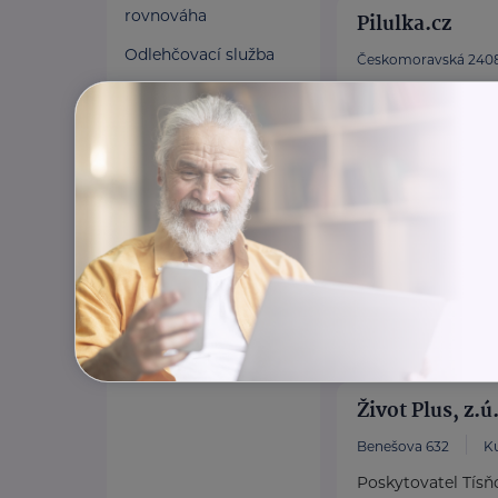
rovnováha
Pilulka.cz
Odlehčovací služba
Českomoravská 2408
Váš expert na dopl
rodinu.
https://www.pil
Život Plus, z.ú
Benešova 632
K
Poskytovatel Tísň