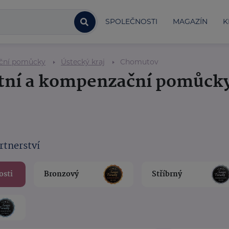
SPOLEČNOSTI
MAGAZÍN
K
ační pomůcky
Ústecký kraj
Chomutov
otní a kompenzační pomůck
rtnerství
osti
Bronzový
Stříbrný