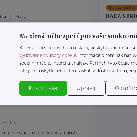
Bronzový partner
RADA SENI
/1a
Praha
ňky stravy. Vše pro aktivní život i péči o
Politických vězňů
Maximální bezpečí pro vaše soukromí
Poskytujeme b
poradentství p
ulka.cz/
K personalizaci obsahu a reklam, poskytování funkcí so
Vydáváme časo
využíváme soubory cookie
. Informace o tom, jak náš w
Akreditované p
sociální média, inzerci a analýzy. Partneři tyto údaje
jste jim poskytli nebo které získali v důsledku toho, že p
https://www
+420 222 56
rscr@rscr.c
Povolit vše
Upravit
Odmítn
.
utná Hora
ové péče s nadregionální působností.