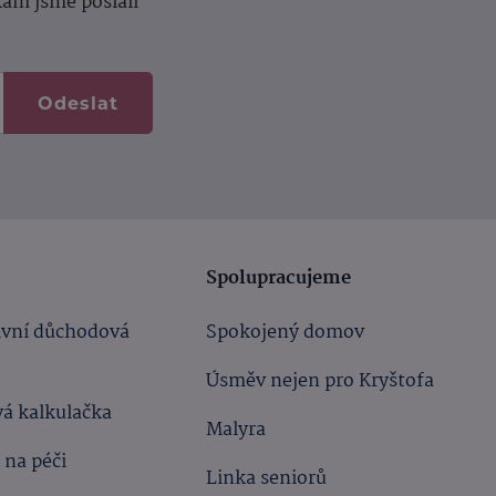
kam jsme poslali
Odeslat
Spolupracujeme
ivní důchodová
Spokojený domov
Úsměv nejen pro Kryštofa
á kalkulačka
Malyra
 na péči
Linka seniorů