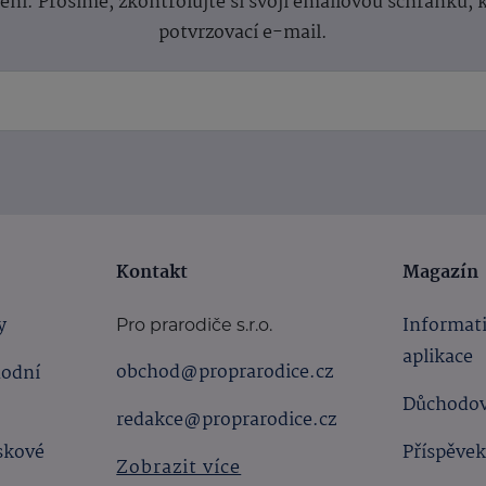
lení.
Prosíme, zkontrolujte si svoji emailovou schránku, 
potvrzovací e-mail.
Kontakt
Magazín
y
Informat
Pro prarodiče s.r.o.
aplikace
obchod@proprarodice.cz
hodní
Důchodov
redakce@proprarodice.cz
skové
Příspěvek
Zobrazit více