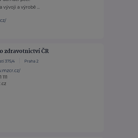
 vývoji a výrobě ...
.cz/
o zdravotnictví ČR
tí 375/4
Praha 2
.mzcr.cz/
 111
.cz