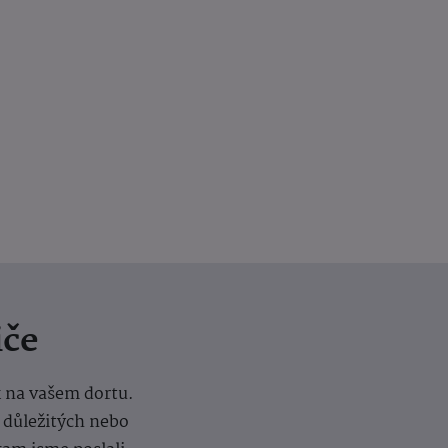
iče
k na vašem dortu.
í důležitých nebo