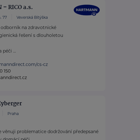
– RICO a.s.
. 77
Veverská Bítýška
dborník na zdravotnické
ienická řešení s dlouholetou
péči ...
tmanndirect.com/cs-cz
0 150
anndirect.cz
Eyberger
Praha
 věnuji problematice dodržování předepsané
 v domácí péči.