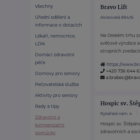
Bravo Lift
Všechny
Úřední sdělení a
Aloisovská 884/16
informace o dotacích
Na českém trhu z
Lékaři, nemocnice,
světové výrobce s
LDN
stropních zvedacíc
Domácí zdravotní
péče
https://www.bra
+420 736 644 6
Domovy pro seniory
a.brabec@bravol
Pečovatelská služba
Aktivity pro seniory
Hospic sv. Ště
Rady a tipy
Rybářské nám. 4
Zdravotní a
Hospic sv. Štěpána
kompenzační
zdravotních a soci
pomůcky
...