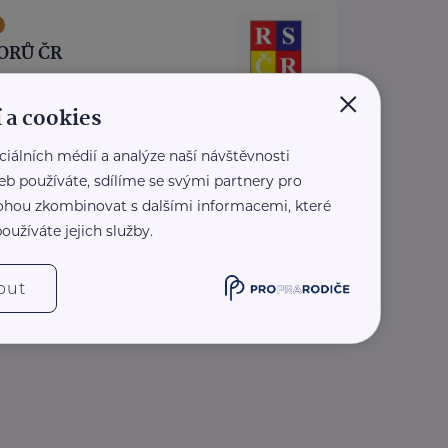
ORŮ ČR
×
 1419/11
Praha 1
 a cookies
ezplatné sociálně-právní
ro seniory po celé ČR.
ciálních médií a analýze naší návštěvnosti
pis Doba seniorů.
eb používáte, sdílíme se svými partnery pro
oradny RS ...
 mohou zkombinovat s dalšími informacemi, které
oužíváte jejich služby.
.rscr.cz/
0 136
z
out