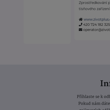
Zprostředkování p
tísňového zařízení 
www.zivotplus.
420 724 182 325
operator@zivot
I
Přihlaste se k o
Pokud nám dáte s