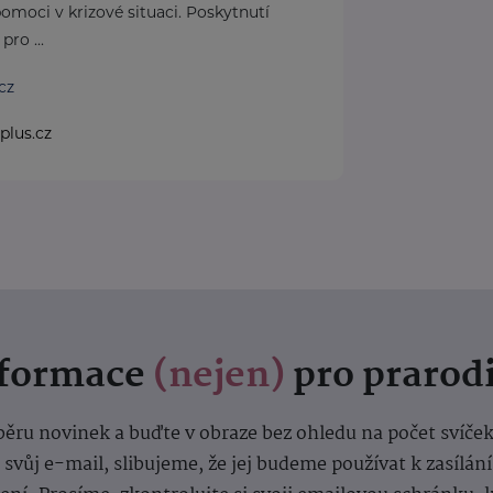
omoci v krizové situaci. Poskytnutí
pro ...
cz
plus.cz
nformace
(nejen)
pro prarod
dběru novinek a buďte v obraze bez ohledu na počet svíče
vůj e-mail, slibujeme, že jej budeme používat k zasílán