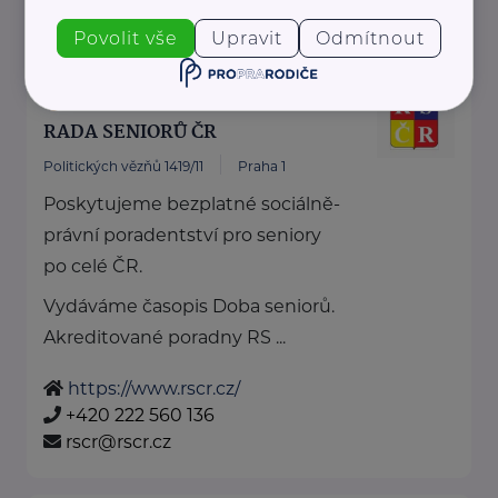
dotknisekridel@seznam.cz
Povolit vše
Upravit
Odmítnout
Bronzový partner
RADA SENIORŮ ČR
Politických vězňů 1419/11
Praha 1
Poskytujeme bezplatné sociálně-
právní poradentství pro seniory
po celé ČR.
Vydáváme časopis Doba seniorů.
Akreditované poradny RS ...
https://www.rscr.cz/
+420 222 560 136
rscr@rscr.cz