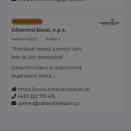
Bronzový partner
Zdravotní klaun, o.p.s.
Paříkova 355/7
Praha 9
“Rozdávat radost a smích tam,
kde se jich nedostává”
Zdravotní klaun je dobročinná
organizace, která ...
https://www.zdravotniklaun.cz/
+420 222 713 416
usmev@zdravotniklaun.cz