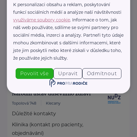
K personalizaci obsahu a reklam, poskytování
Jiřice 298
Jiřice
funkcí sociálních médií a analýze naší návštěvnosti
Jsem záchranář a lektor první
využíváme soubory cookie
. Informace o tom, jak
pomoci s více než 14 letou praxí. S
náš web používáte, sdílíme se svými partnery pro
sociální média, inzerci a analýzy. Partneři tyto údaje
touhou posunout ...
mohou zkombinovat s dalšími informacemi, které
jste jim poskytli nebo které získali v důsledku toho,
https://prvnipomoczachranare.webnode.cz/
že používáte jejich služby.
+420 775 167 640
prvnipomoczachranare@gmail.com
Povolit vše
Upravit
Odmítnout
Národní ústav duševního zdraví
Topolová 748
Klecany
Důležité kontakty
Klinika (kontakt pro pacienty,
objednávání)