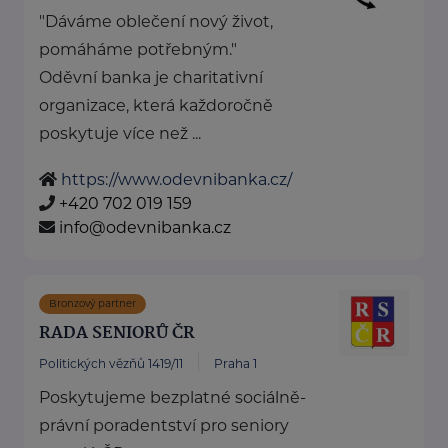
"Dáváme oblečení nový život,
pomáháme potřebným."
Oděvní banka je charitativní
organizace, která každoročně
poskytuje více než ...
https://www.odevnibanka.cz/
+420 702 019 159
info@odevnibanka.cz
Bronzový partner
RADA SENIORŮ ČR
Politických vězňů 1419/11
Praha 1
Poskytujeme bezplatné sociálně-
právní poradentství pro seniory