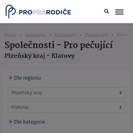
Domů
Společnosti
Pro pečující
Plzeňský kraj
Klatovy
Společnosti - Pro pečující
Plzeňský kraj - Klatovy
Dle regionu
Dle kategorie