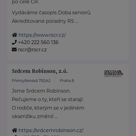
po celé ČR.
Vydáváme časopis Doba seniorů.
Akreditované poradny RS ...
https://www.rscr.cz/
+420 222 560 136
rscr@rscr.cz
Srdcem Robinson, z.ú.
Přemyšlenská 792/42
Praha 8
Jsme Srdcem Robinson.
Pečujeme o ty, kteří se starají:
O rodiče, kterým se v jediném
okamžiku změnil ...
https://srdcemrobinson.cz/