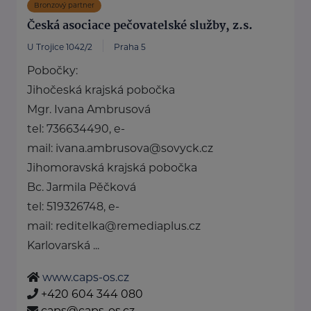
Bronzový partner
Česká asociace pečovatelské služby, z.s.
U Trojice 1042/2
Praha 5
Pobočky:
Jihočeská krajská pobočka
Mgr. Ivana Ambrusová
tel: 736634490, e-
mail: ivana.ambrusova@sovyck.cz
Jihomoravská krajská pobočka
Bc. Jarmila Pěčková
tel: 519326748, e-
mail: reditelka@remediaplus.cz
Karlovarská ...
www.caps-os.cz
+420 604 344 080
caps@caps-os.cz