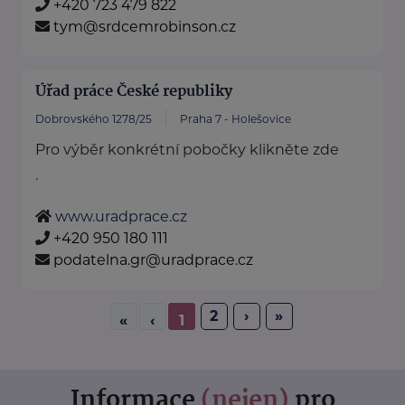
+420 723 479 822
tym@srdcemrobinson.cz
Úřad práce České republiky
Dobrovského 1278/25
Praha 7 - Holešovice
Pro výběr konkrétní pobočky klikněte zde
.
www.uradprace.cz
+420 950 180 111
podatelna.gr@uradprace.cz
2
›
»
«
‹
1
Informace
(nejen)
pro