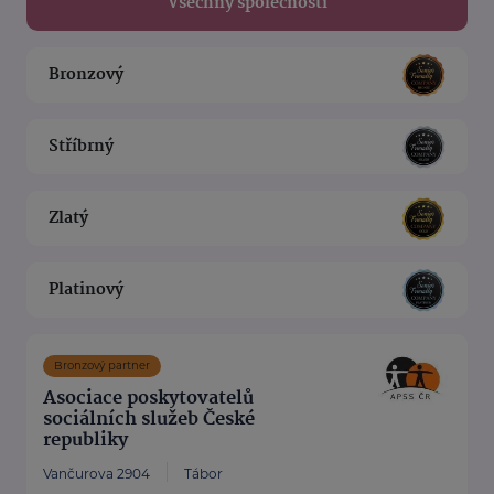
Všechny společnosti
Bronzový
Stříbrný
Zlatý
Platinový
Bronzový partner
Asociace poskytovatelů
sociálních služeb České
republiky
Vančurova 2904
Tábor