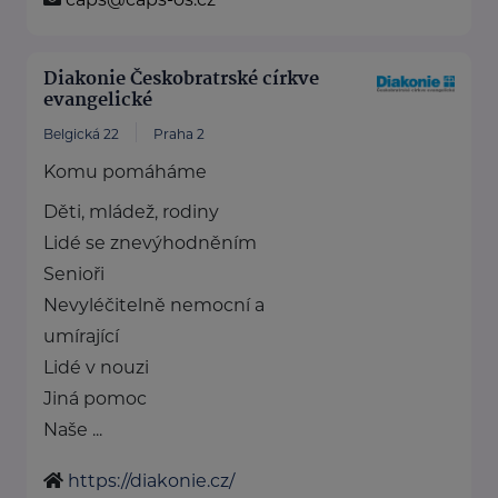
Diakonie Českobratrské církve
evangelické
Belgická 22
Praha 2
Komu pomáháme
Děti, mládež, rodiny
Lidé se znevýhodněním
Senioři
Nevyléčitelně nemocní a
umírající
Lidé v nouzi
Jiná pomoc
Naše ...
https://diakonie.cz/