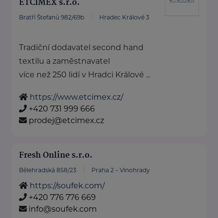
ETCIMEX s.r.o.
Bratří Štefanů 982/69b
Hradec Králové 3
Tradiční dodavatel second hand
textilu a zaměstnavatel
více než 250 lidí v Hradci Králové ...
https://www.etcimex.cz/
+420 731 999 666
prodej@etcimex.cz
Fresh Online s.r.o.
Bělehradská 858/23
Praha 2 – Vinohrady
https://soufek.com/
+420 776 776 669
info@soufek.com