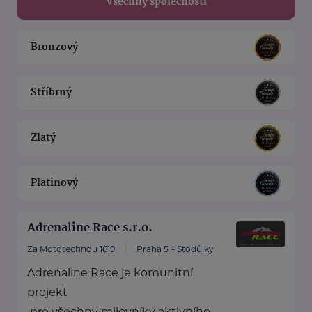
Všechny společnosti
Bronzový
Stříbrný
Zlatý
Platinový
Adrenaline Race s.r.o.
Za Mototechnou 1619
Praha 5 – Stodůlky
Adrenaline Race je komunitní
projekt
pro všechny milovníky aktivního