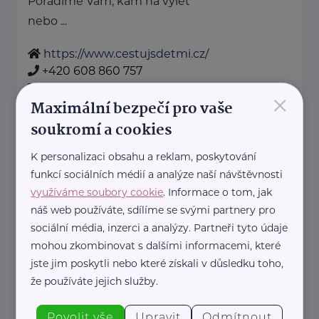
Poradíme Vám, kam na výlet
nebo ...
https://www.cestujsdetmi.cz/
+420 608 860 757
info@cestujsdetmi.cz
×
Maximální bezpečí pro vaše
soukromí a cookies
Cosmee Vision s. r. o.
K personalizaci obsahu a reklam, poskytování
Kodaňská 1441/46
Praha 10
funkcí sociálních médií a analýze naší návštěvnosti
Sallie je značka lesní kosmetiky z
využíváme soubory cookie
. Informace o tom, jak
Karlových Varů.
náš web používáte, sdílíme se svými partnery pro
Propojuje kvalitní přírodní
sociální média, inzerci a analýzy. Partneři tyto údaje
ingredience, blahodárné účinky
mohou zkombinovat s dalšími informacemi, které
jste jim poskytli nebo které získali v důsledku toho,
vřídelní soli ...
že používáte jejich služby.
https://sallie.cz/
info@sallie.cz
Povolit vše
Upravit
Odmítnout