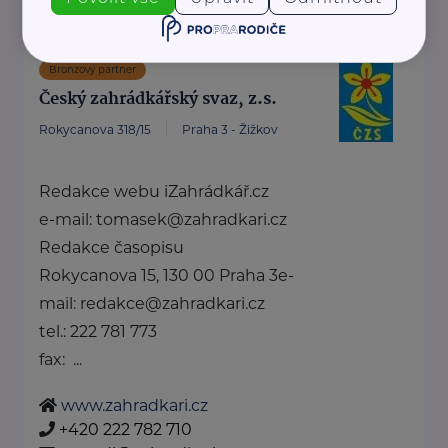
Bronzový partner
Český zahrádkářský svaz, z.s.
Rokycanova 318/15
Praha 3 - Žižkov
Redakce webu iZahrádkář.cz
e-mail: tomasek@zahradkari.cz
Redakce časopisu
Rokycanova 15, 130 00 Praha 3e-
mail: redakce@zahradkari.cz
tel.: 222 781 773
fax: ...
www.zahradkari.cz
+420 222 782 710