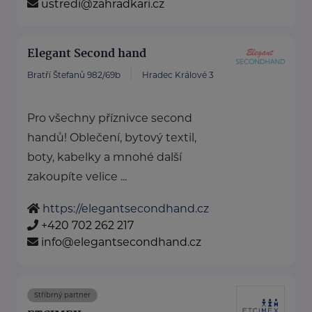
ustredi@zahradkari.cz
Elegant Second hand
Bratří Štefanů 982/69b
Hradec Králové 3
Pro všechny příznivce second
handů! Oblečení, bytový textil,
boty, kabelky a mnohé další
zakoupíte velice ...
https://elegantsecondhand.cz
+420 702 262 217
info@elegantsecondhand.cz
Stříbrný partner