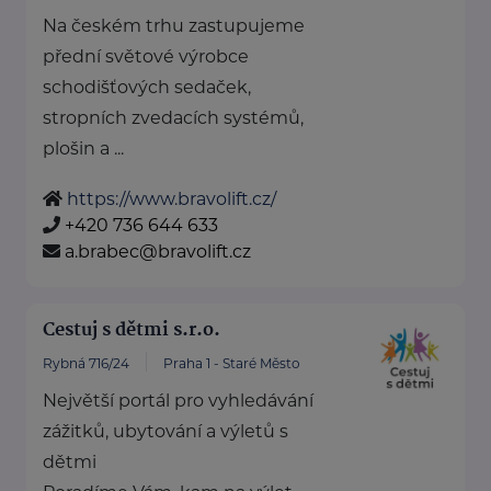
Na českém trhu zastupujeme
přední světové výrobce
schodišťových sedaček,
stropních zvedacích systémů,
plošin a ...
https://www.bravolift.cz/
+420 736 644 633
a.brabec@bravolift.cz
Cestuj s dětmi s.r.o.
Rybná 716/24
Praha 1 - Staré Město
Největší portál pro vyhledávání
zážitků, ubytování a výletů s
dětmi