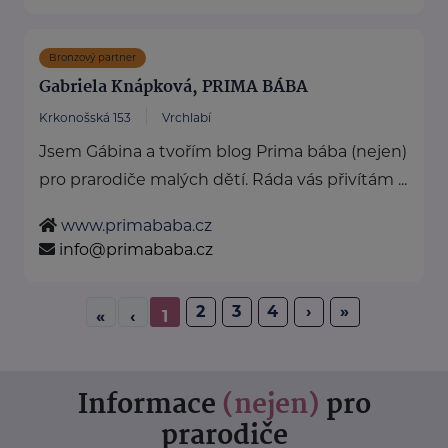
Bronzový partner
Gabriela Knápková, PRIMA BÁBA
Krkonošská 153
Vrchlabí
Jsem Gábina a tvořím blog Prima bába (nejen)
pro prarodiče malých dětí. Ráda vás přivítám ...
www.primababa.cz
info@primababa.cz
2
3
4
›
»
«
‹
1
Informace
(nejen)
pro
prarodiče