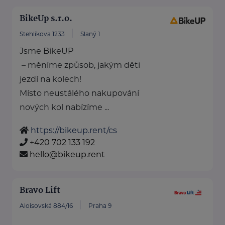
BikeUp s.r.o.
Stehlíkova 1233
Slaný 1
Jsme BikeUP
– měníme způsob, jakým děti
jezdí na kolech!
Místo neustálého nakupování
nových kol nabízíme ...
https://bikeup.rent/cs
+420 702 133 192
hello@bikeup.rent
Bravo Lift
Aloisovská 884/16
Praha 9