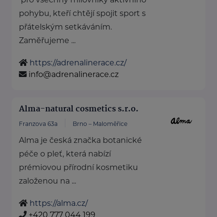
pohybu, kteří chtějí spojit sport s
přátelským setkáváním.
Zaměřujeme ...
https://adrenalinerace.cz/
info@adrenalinerace.cz
Alma-natural cosmetics s.r.o.
Franzova 63a
Brno – Maloměřice
Alma je česká značka botanické
péče o pleť, která nabízí
prémiovou přírodní kosmetiku
založenou na ...
https://alma.cz/
+420 777 044 199