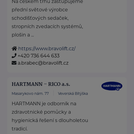
Na českém trhu zastupujeme
přední světové výrobce
schodišťových sedaček,
stropních zvedacích systémů,
plošin a ...
https://www.bravolift.cz/
+420 736 644 633
a.brabec@bravolift.cz
HARTMANN – RICO a.s.
Masarykovo nám. 77
Veverská Bítýška
HARTMANN je odborník na
zdravotnické pomůcky a
hygienická řešení s dlouholetou
tradicí.