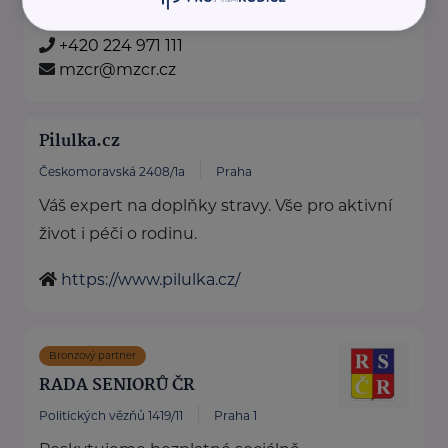
https://www.mzcr.cz/
+420 224 971 111
mzcr@mzcr.cz
Pilulka.cz
Českomoravská 2408/1a
Praha
Váš expert na doplňky stravy. Vše pro aktivní
život i péči o rodinu.
https://www.pilulka.cz/
Bronzový partner
RADA SENIORŮ ČR
Politických vězňů 1419/11
Praha 1