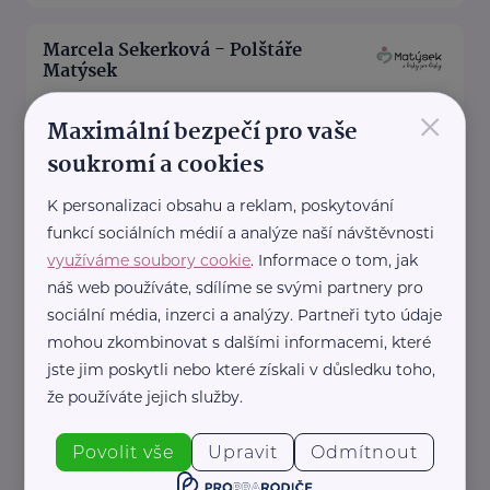
Marcela Sekerková - Polštáře
Matýsek
×
Hornická 661
Líně
Maximální bezpečí pro vaše
Matýsek - pohodlí, které spojuje
soukromí a cookies
generace
U Matýska věříme, že skutečné
K personalizaci obsahu a reklam, poskytování
funkcí sociálních médií a analýze naší návštěvnosti
pohodlí nezná věkové hranice.
využíváme soubory cookie
. Informace o tom, jak
Naše ...
náš web používáte, sdílíme se svými partnery pro
https://matysek.cz/
sociální média, inzerci a analýzy. Partneři tyto údaje
+420 723 335 204
mohou zkombinovat s dalšími informacemi, které
info@matysek.cz
jste jim poskytli nebo které získali v důsledku toho,
že používáte jejich služby.
Ministerstvo zdravotnictví ČR
Povolit vše
Upravit
Odmítnout
Palackého náměstí 375/4
Praha 2