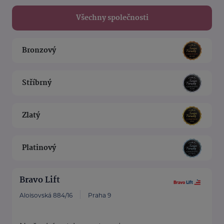
Všechny společnosti
Bronzový
Stříbrný
Zlatý
Platinový
Bravo Lift
Aloisovská 884/16
Praha 9