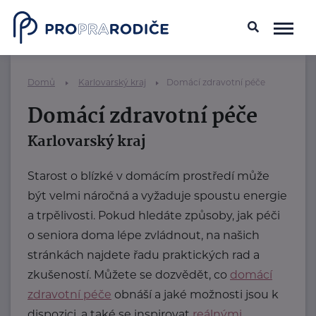
Domů
Karlovarský kraj
Domácí zdravotní péče
Domácí zdravotní péče
Karlovarský kraj
Starost o blízké v domácím prostředí může
být velmi náročná a vyžaduje spoustu energie
a trpělivosti. Pokud hledáte způsoby, jak péči
o seniora doma lépe zvládnout, na našich
stránkách najdete řadu praktických rad a
zkušeností. Můžete se dozvědět, co
domácí
zdravotní péče
obnáší a jaké možnosti jsou k
dispozici, a také se inspirovat
reálnými