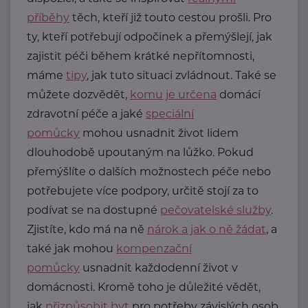
příběhy
těch, kteří již touto cestou prošli. Pro
ty, kteří potřebují odpočinek a přemýšlejí, jak
zajistit péči během krátké nepřítomnosti,
máme
tipy
, jak tuto situaci zvládnout. Také se
můžete dozvědět,
komu je určena
domácí
zdravotní péče a jaké
speciální
pomůcky
mohou usnadnit život lidem
dlouhodobě upoutaným na lůžko. Pokud
přemýšlíte o dalších možnostech péče nebo
potřebujete více podpory, určitě stojí za to
podívat se na dostupné
pečovatelské služby
.
Zjistíte, kdo má na ně
nárok a jak o ně žádat
, a
také jak mohou
kompenzační
pomůcky
usnadnit každodenní život v
domácnosti. Kromě toho je důležité vědět,
jak
přizpůsobit byt
pro potřeby závislých osob,