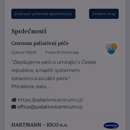
Zobrazit přehled společností
Změnit kraj
Společnosti
Centrum paliativní péče
Dykova 1165/15
Praha 10 Vinohrady
"Zlepšujeme péči o umírající v České
republice, a napříč systémem
zdravotní a sociální péče."
Přinášíme data ...
https://paliativnicentrum.cz/
office@paliativnicentrum.cz
HARTMANN – RICO a.s.