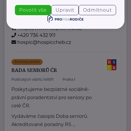
spirituální podporu umírajícím, aby
Povolit vše
Upravit
Odmítnout
mohli závěr ...
https://www.hospiccheb.cz/
+420 736 432 911
hospic@hospiccheb.cz
Bronzový partner
RADA SENIORŮ ČR
Politických vězňů 1419/11
Praha 1
Poskytujeme bezplatné sociálně-
právní poradentství pro seniory po
celé ČR.
Vydáváme časopis Doba seniorů.
Akreditované poradny RS ...