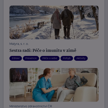
Malyra, s. r. o.
Sestra radí: Péče o imunitu v zimě
Zdraví
Prevence
Péče o sebe
Pohyb
Aktivity
Ministerstvo zdravotnictví ČR