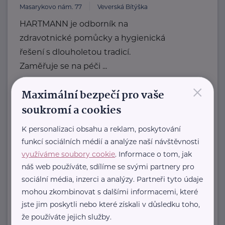
Masarykovo nám. 77
Veverská Bítýška
HARTMANN je odborník na
zdravotnické pomůcky a hygienická
řešení s dlouholetou tradicí.
Zaměřuje se na péči ...
×
https://hartmanndirect.com/cs-cz
Maximální bezpečí pro vaše
+420 800 100 150
soukromí a cookies
info@hartmanndirect.cz
K personalizaci obsahu a reklam, poskytování
funkcí sociálních médií a analýze naší návštěvnosti
Bronzový partner
využíváme soubory cookie
. Informace o tom, jak
Hospic Sv. Jiří, o.p.s.
náš web používáte, sdílíme se svými partnery pro
Písečná 3
Cheb
sociální média, inzerci a analýzy. Partneři tyto údaje
mohou zkombinovat s dalšími informacemi, které
jste jim poskytli nebo které získali v důsledku toho,
Naším posláním je poskytovat
že používáte jejich služby.
zdravotní, psychickou, sociální a