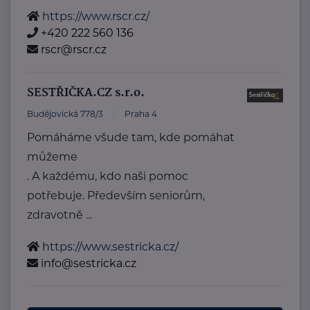
https://www.rscr.cz/
+420 222 560 136
rscr@rscr.cz
SESTŘIČKA.CZ s.r.o.
Budějovická 778/3
Praha 4
Pomáháme všude tam, kde pomáhat
můžeme
. A každému, kdo naši pomoc
potřebuje. Především seniorům,
zdravotně ...
https://www.sestricka.cz/
info@sestricka.cz