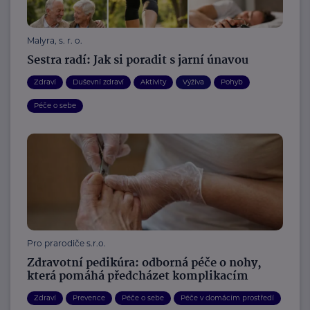
Malyra, s. r. o.
Sestra radí: Jak si poradit s jarní únavou
Zdraví
Duševní zdraví
Aktivity
Výživa
Pohyb
Péče o sebe
Pro prarodiče s.r.o.
Zdravotní pedikúra: odborná péče o nohy,
která pomáhá předcházet komplikacím
Zdraví
Prevence
Péče o sebe
Péče v domácím prostředí