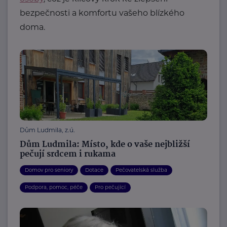
bezpečnosti a komfortu vašeho blízkého
doma.
Dům Ludmila, z.ú.
Dům Ludmila: Místo, kde o vaše nejbližší
pečují srdcem i rukama
Domov pro seniory
Dotace
Pečovatelská služba
Podpora, pomoc, péče
Pro pečující