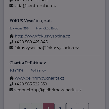
lada@centrumlada.cz
FOKUS Vysočina, z.ú.
5. května 356
Havlíčkův Brod
http://www.fokusvysocina.cz
+420 569 421 845
fokus.vysocina@fokusvysocina.cz
Charita Pelhřimov
Solní 1814
Pelhřimov
www.pelhrimov.charita.cz
+420 565 322 539
vedouci.dhp@pelhrimov.charita.cz
2
›
»
«
‹
1