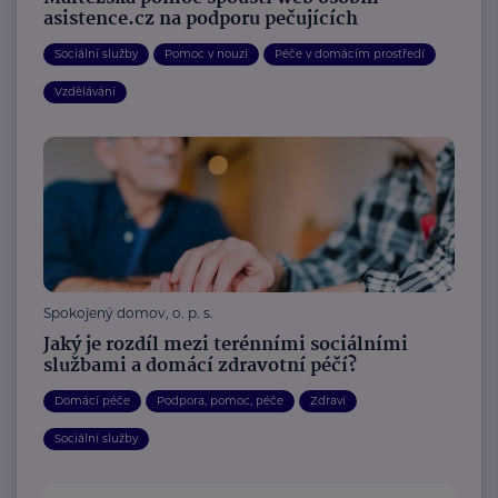
asistence.cz na podporu pečujících
Sociální služby
Pomoc v nouzi
Péče v domácím prostředí
Vzdělávání
Spokojený domov, o. p. s.
Jaký je rozdíl mezi terénními sociálními
službami a domácí zdravotní péčí?
Domácí péče
Podpora, pomoc, péče
Zdraví
Sociální služby