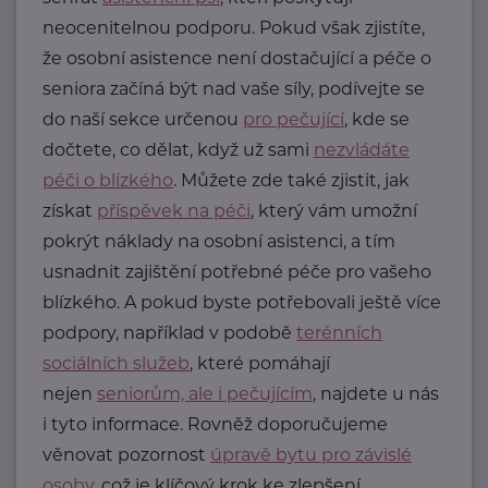
neocenitelnou podporu. Pokud však zjistíte,
že osobní asistence není dostačující a péče o
seniora začíná být nad vaše síly, podívejte se
do naší sekce určenou
pro pečující
, kde se
dočtete, co dělat, když už sami
nezvládáte
péči o blízkého
. Můžete zde také zjistit, jak
získat
příspěvek na péči
, který vám umožní
pokrýt náklady na osobní asistenci, a tím
usnadnit zajištění potřebné péče pro vašeho
blízkého. A pokud byste potřebovali ještě více
podpory, například v podobě
terénních
sociálních služeb
, které pomáhají
nejen
seniorům, ale i pečujícím
, najdete u nás
i tyto informace. Rovněž doporučujeme
věnovat pozornost
úpravě bytu pro závislé
osoby
, což je klíčový krok ke zlepšení