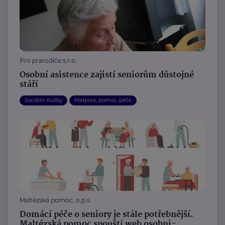
Pro prarodiče s.r.o.
Osobní asistence zajistí seniorům důstojné
stáří
Sociální služby
Podpora, pomoc, péče
Maltézská pomoc, o.p.s.
Domácí péče o seniory je stále potřebnější.
Maltézská pomoc spouští web osobni-