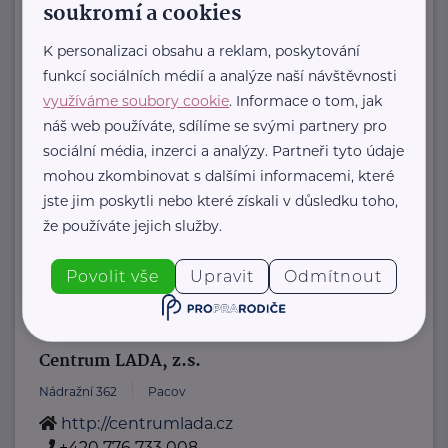
soukromí a cookies
www.amfion.cz
+420 731 774 174
K personalizaci obsahu a reklam, poskytování
reditel@amfion.cz
funkcí sociálních médií a analýze naší návštěvnosti
využíváme soubory cookie
. Informace o tom, jak
náš web používáte, sdílíme se svými partnery pro
Bronzový partner
sociální média, inzerci a analýzy. Partneři tyto údaje
Asociace poskytovatelů sociálních
mohou zkombinovat s dalšími informacemi, které
služeb České republiky
jste jim poskytli nebo které získali v důsledku toho,
Vančurova 2904
Tábor
že používáte jejich služby.
https://www.apsscr.cz/
+420 381 213 332
Povolit vše
Upravit
Odmítnout
apsscr@apsscr.cz
Centrum LADA, z.s.
Nádražní 362
Pacov
http://centrumlada.cz
+420 776 733 008