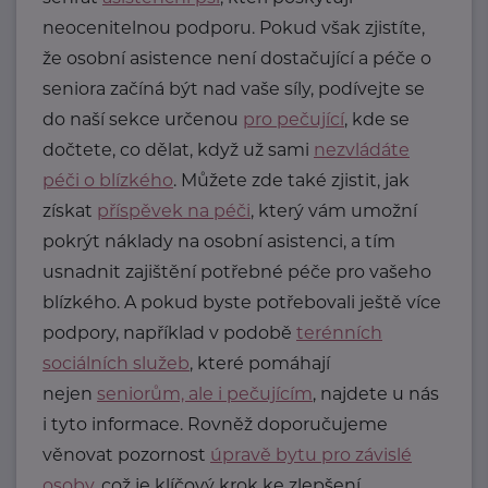
neocenitelnou podporu. Pokud však zjistíte,
že osobní asistence není dostačující a péče o
seniora začíná být nad vaše síly, podívejte se
do naší sekce určenou
pro pečující
, kde se
dočtete, co dělat, když už sami
nezvládáte
péči o blízkého
. Můžete zde také zjistit, jak
získat
příspěvek na péči
, který vám umožní
pokrýt náklady na osobní asistenci, a tím
usnadnit zajištění potřebné péče pro vašeho
blízkého. A pokud byste potřebovali ještě více
podpory, například v podobě
terénních
sociálních služeb
, které pomáhají
nejen
seniorům, ale i pečujícím
, najdete u nás
i tyto informace. Rovněž doporučujeme
věnovat pozornost
úpravě bytu pro závislé
osoby
, což je klíčový krok ke zlepšení