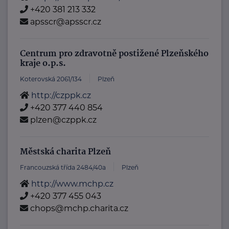
+420 381 213 332
apsscr@apsscr.cz
Centrum pro zdravotně postižené Plzeňského
kraje o.p.s.
Koterovská 2061/134
Plzeň
http://czppk.cz
+420 377 440 854
plzen@czppk.cz
Městská charita Plzeň
Francouzská třída 2484/40a
Plzeň
http://www.mchp.cz
+420 377 455 043
chops@mchp.charita.cz