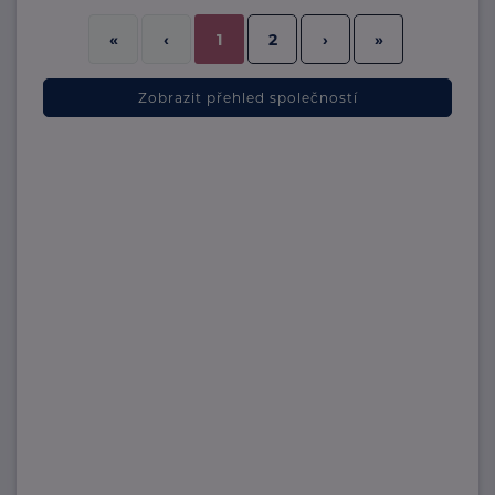
2
›
»
«
‹
1
Zobrazit přehled společností