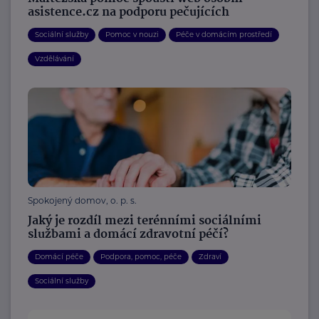
asistence.cz na podporu pečujících
Sociální služby
Pomoc v nouzi
Péče v domácím prostředí
Vzdělávání
Spokojený domov, o. p. s.
Jaký je rozdíl mezi terénními sociálními
službami a domácí zdravotní péčí?
Domácí péče
Podpora, pomoc, péče
Zdraví
Sociální služby