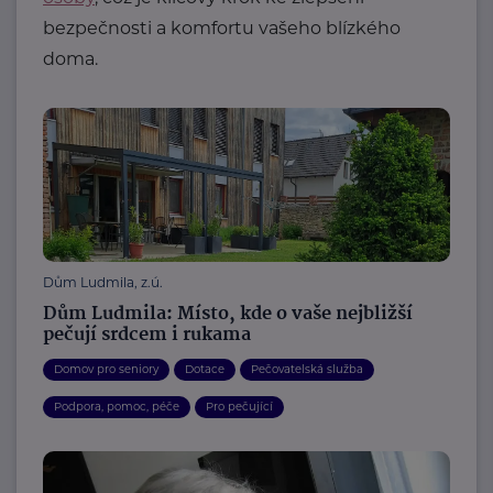
bezpečnosti a komfortu vašeho blízkého
doma.
Dům Ludmila, z.ú.
Dům Ludmila: Místo, kde o vaše nejbližší
pečují srdcem i rukama
Domov pro seniory
Dotace
Pečovatelská služba
Podpora, pomoc, péče
Pro pečující