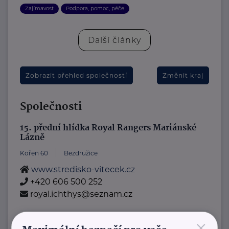
Zajímavost
Podpora, pomoc, péče
Další články
Zobrazit přehled společností
Změnit kraj
Společnosti
15. přední hlídka Royal Rangers Mariánské
Lázně
Kořen 60
Bezdružice
www.stredisko-vitecek.cz
+420 606 500 252
royal.ichthys@seznam.cz
×
Amfion sanatorium, s.r.o.