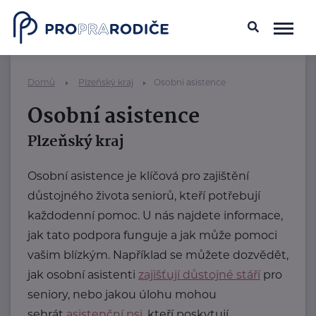
Domů
Plzeňský kraj
Osobní asistence
Osobní asistence
Plzeňský kraj
Osobní asistence je klíčová pro zajištění
důstojného života seniorů, kteří potřebují
každodenní pomoc. U nás najdete informace,
jak tato podpora funguje a jak může pomoci
vašim blízkým. Například se můžete dozvědět,
jak osobní asistenti
zajišťují důstojné stáří
pro
seniory, nebo jakou úlohu mohou
sehrát
asistenční psi
, kteří poskytují