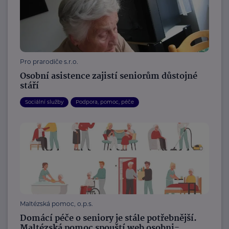
Pro prarodiče s.r.o.
Osobní asistence zajistí seniorům důstojné
stáří
Sociální služby
Podpora, pomoc, péče
Maltézská pomoc, o.p.s.
Domácí péče o seniory je stále potřebnější.
Maltézská pomoc spouští web osobni-