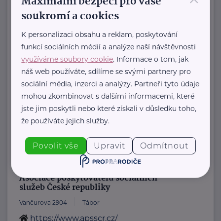
Maximální bezpečí pro vaše
soukromí a cookies
Českolipská 3444
Mělník
Akreditace MPSV,
K personalizaci obsahu a reklam, poskytování
Registrované služby Krajský úřad Středočeský
funkcí sociálních médií a analýze naší návštěvnosti
kraj:
využíváme soubory cookie
. Informace o tom, jak
Domov pro seniory
náš web používáte, sdílíme se svými partnery pro
sociální média, inzerci a analýzy. Partneři tyto údaje
Domov pro osoby vyžadující zvláštní péči ...
mohou zkombinovat s dalšími informacemi, které
www.amfion.cz
jste jim poskytli nebo které získali v důsledku toho,
+420 731 774 174
že používáte jejich služby.
reditel@amfion.cz
Povolit vše
Upravit
Odmítnout
Bronzový partner
Asociace poskytovatelů sociálních
služeb České republiky
Vančurova 2904
Tábor
https://www.apsscr.cz/