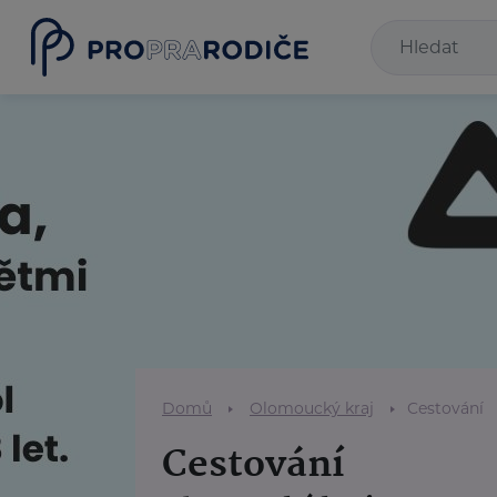
Domů
Olomoucký kraj
Cestování
Cestování