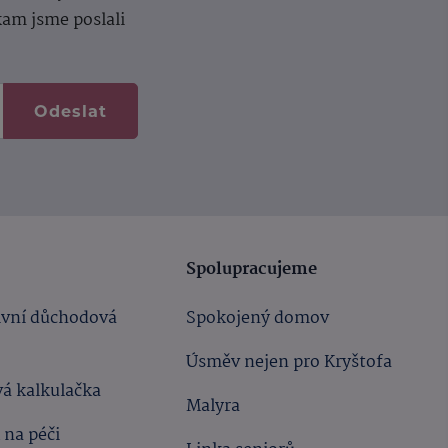
kam jsme poslali
Odeslat
Spolupracujeme
ivní důchodová
Spokojený domov
Úsměv nejen pro Kryštofa
á kalkulačka
Malyra
 na péči