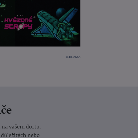
REKLAMA
iče
k na vašem dortu.
í důležitých nebo