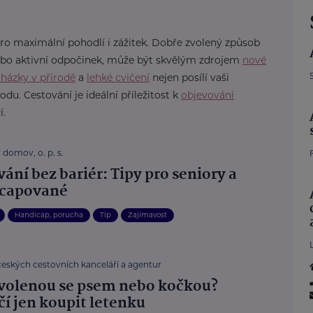
pro maximální pohodlí i zážitek. Dobře zvolený způsob
 nebo aktivní odpočinek, může být skvělým zdrojem
nové
házky v přírodě
a
lehké cvičení
nejen posílí vaši
odu. Cestování je ideální příležitost k
objevování
í.
domov, o. p. s.
ání bez bariér: Tipy pro seniory a
capované
Handicap, porucha
Tip
Zajímavost
českých cestovních kanceláří a agentur
volenou se psem nebo kočkou?
čí jen koupit letenku