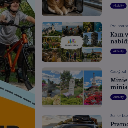
Aktivity
Pro prarod
Kam v
nabíd
Aktivity
Český zahr
Minie
minia
Aktivity
Senior be
Praro