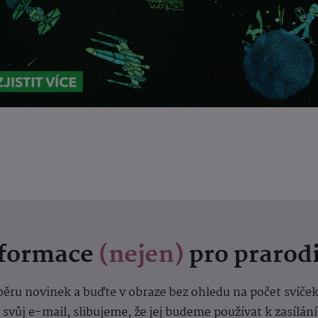
nformace
(nejen)
pro prarod
dběru novinek a buďte v obraze bez ohledu na počet svíče
vůj e-mail, slibujeme, že jej budeme používat k zasílán