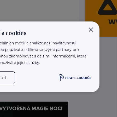
×
 a cookies
ciálních médií a analýze naší návštěvnosti
eb používáte, sdílíme se svými partnery pro
 mohou zkombinovat s dalšími informacemi, které
oužíváte jejich služby.
out