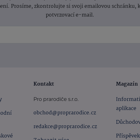
lení.
Prosíme, zkontrolujte si svoji emailovou schránku, 
potvrzovací e-mail.
Kontakt
Magazín
y
Informat
Pro prarodiče s.r.o.
aplikace
obchod@proprarodice.cz
hodní
Důchodov
redakce@proprarodice.cz
skové
Příspěvek