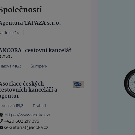
Společnosti
Agentura TAPAZA s.r.o.
Slatinice 24
ANCORA-cestovní kancelář
s.r.o.
Fialova 416/3
Šumperk
Asociace českých
cestovních kanceláří a
agentur
Letenská 119/3
Praha 1
https://www.accka.cz/
+420 602 217 375
sekretariat@accka.cz