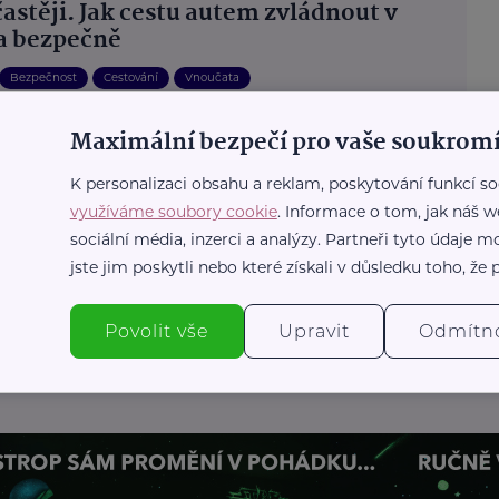
častěji. Jak cestu autem zvládnout v
 a bezpečně
Bezpečnost
Cestování
Vnoučata
Maximální bezpečí pro vaše soukromí
 wellness pobyty - Spa.cz
K personalizaci obsahu a reklam, poskytování funkcí so
lázně: Tradice, která léčí
využíváme soubory cookie
. Informace o tom, jak náš w
sociální média, inzerci a analýzy. Partneři tyto údaje
Lázně a wellness
Péče o sebe
Zdraví
jste jim poskytli nebo které získali v důsledku toho, že p
Povolit vše
Upravit
Odmítn
Další články