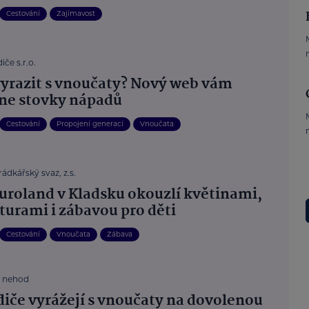
Cestování
Zajímavost
iče s.r.o.
yrazit s vnoučaty? Nový web vám
ne stovky nápadů
Cestování
Propojení generací
Vnoučata
ádkářský svaz, z.s.
uroland v Kladsku okouzlí květinami,
turami i zábavou pro děti
Cestování
Vnoučata
Zábava
z nehod
diče vyrážejí s vnoučaty na dovolenou