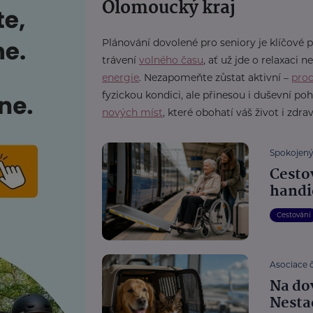
Olomoucký kraj
Plánování dovolené pro seniory je klíčové 
trávení
volného času
, ať už jde o relaxaci
energie
. Nezapomeňte zůstat aktivní –
proc
fyzickou kondici, ale přinesou i duševní poh
nových míst
, které obohatí váš život i zdrav
Spokojený 
Cestov
handi
Cestování
Asociace 
Na do
Nesta