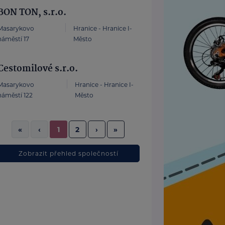
BON TON, s.r.o.
Masarykovo
Hranice - Hranice I-
náměstí 17
Město
Cestomilové s.r.o.
Masarykovo
Hranice - Hranice I-
náměstí 122
Město
2
›
»
«
‹
1
Zobrazit přehled společností