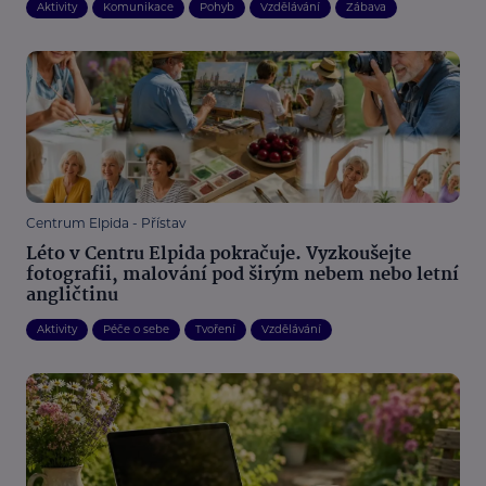
Aktivity
Komunikace
Pohyb
Vzdělávání
Zábava
Centrum Elpida - Přístav
Léto v Centru Elpida pokračuje. Vyzkoušejte
fotografii, malování pod širým nebem nebo letní
angličtinu
Aktivity
Péče o sebe
Tvoření
Vzdělávání