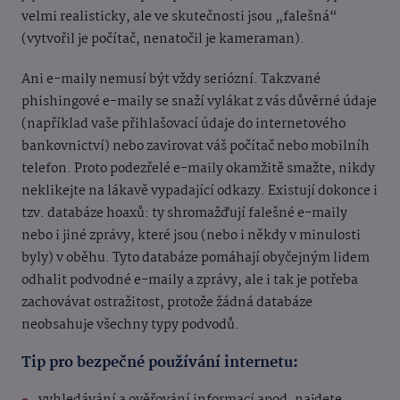
velmi realisticky, ale ve skutečnosti jsou „falešná“
(vytvořil je počítač, nenatočil je kameraman).
Ani e-maily nemusí být vždy seriózní. Takzvané
phishingové e-maily se snaží vylákat z vás důvěrné údaje
(například vaše přihlašovací údaje do internetového
bankovnictví) nebo zavirovat váš počítač nebo mobilníh
telefon. Proto podezřelé e-maily okamžitě smažte, nikdy
neklikejte na lákavě vypadající odkazy. Existují dokonce i
tzv. databáze hoaxů: ty shromažďují falešné e-maily
nebo i jiné zprávy, které jsou (nebo i někdy v minulosti
byly) v oběhu. Tyto databáze pomáhají obyčejným lidem
odhalit podvodné e-maily a zprávy, ale i tak je potřeba
zachovávat ostražitost, protože žádná databáze
neobsahuje všechny typy podvodů.
Tip pro bezpečné používání internetu: