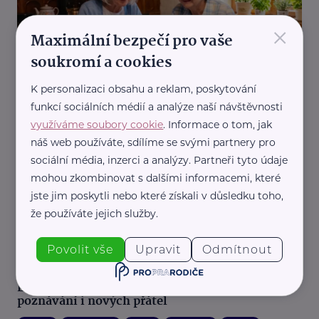
×
Maximální bezpečí pro vaše
soukromí a cookies
Centrum Elpida - Přístav
Elbot.cz zve seniory na bezplatné online lekce. V
K personalizaci obsahu a reklam, poskytování
srpnu nabídne jógu, IT i trénink paměti
funkcí sociálních médií a analýze naší návštěvnosti
využíváme soubory cookie
. Informace o tom, jak
Aktivity
Komunikace
Pohyb
Vzdělávání
náš web používáte, sdílíme se svými partnery pro
sociální média, inzerci a analýzy. Partneři tyto údaje
mohou zkombinovat s dalšími informacemi, které
jste jim poskytli nebo které získali v důsledku toho,
že používáte jejich služby.
Povolit vše
Upravit
Odmítnout
Centrum Elpida - Přístav
Elpida zve seniory na podzim plný pohybu,
poznávání i nových přátel