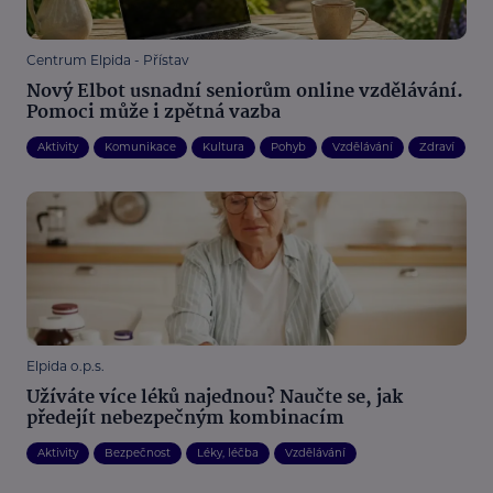
Centrum Elpida - Přístav
Nový Elbot usnadní seniorům online vzdělávání.
Pomoci může i zpětná vazba
Aktivity
Komunikace
Kultura
Pohyb
Vzdělávání
Zdraví
Elpida o.p.s.
Užíváte více léků najednou? Naučte se, jak
předejít nebezpečným kombinacím
Aktivity
Bezpečnost
Léky, léčba
Vzdělávání