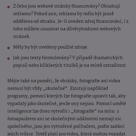
Z čeho jsou webové stránky financovány? Obsahují
reklamu? Pokud ano, reklama by měla být jasně
oddělena od obsahu. Je-li uveden zdroj financování, i z
toho můžete usuzovat na důvěryhodnost webových
stránek.
Měly by být uvedeny použité zdroje.
Jak jsou texty formulovány? V případě dramatických
popisů nebo křiklavých titulků je na místě ostražitost.
Mějte také na paměti, že obrázky, fotografie ani videa
nemusí být vždy „skutečné“. Existují například
programy, pomocí kterých lze fotografie upravit tak, aby
vypadaly jako skutečné, jenže ony nejsou. Pomocí umělé
inteligence lze dnes vytvořit i „fotografie“ na míru: s
fotoaparátem ani se skutečnými událostmi nemají nic
společného, jsou jen vytvořené počítačem, podle zadání
jejich tvůrce. Totéž platí pro videa, která mohou vypadat