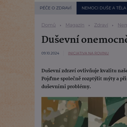
PÉČE O ZDRAVÍ
NEMOCI DUŠE A TĚLA
Domů
Magazín
Zdraví
Nem
Duševní onemocně
09.10.2024
INICIATIVA NA ROVINU
Duševní zdraví ovlivňuje kvalitu naš
Pojďme společně rozptýlit mýty a přis
duševními problémy.