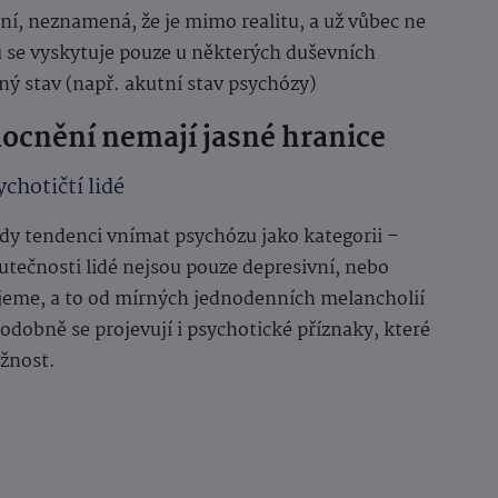
ní, neznamená, že je mimo realitu, a už vůbec ne
u se vyskytuje pouze u některých duševních
ný stav (např. akutní stav psychózy)
ocnění nemají jasné hranice
chotičtí lidé
kdy tendenci vnímat psychózu jako kategorii –
kutečnosti lidé nejsou pouze depresivní, nebo
ujeme, a to od mírných jednodenních melancholií
odobně se projevují i psychotické příznaky, které
ažnost.