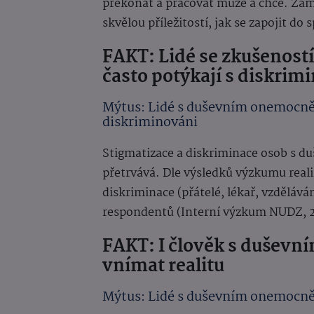
překonat a pracovat může a chce. Zamě
skvělou příležitostí, jak se zapojit do 
FAKT: Lidé se zkušenos
často potýkají s diskrimi
Mýtus: Lidé s duševním onemocněn
diskriminováni
Stigmatizace a diskriminace osob s d
přetrvává. Dle výsledků výzkumu real
diskriminace (přátelé, lékař, vzdělává
respondentů (Interní výzkum NUDZ, 2
FAKT: I člověk s dušev
vnímat realitu
Mýtus: Lidé s duševním onemocně