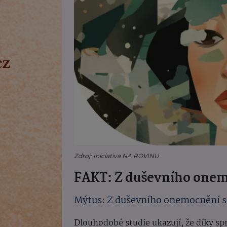
Zdroj: Iniciativa NA ROVINU
FAKT: Z duševního onemo
Mýtus: Z duševního onemocnění se
Dlouhodobé studie ukazují, že díky sp