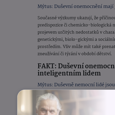
Mýtus: Duševní onemocnění mají
Současné výzkumy ukazují, že příčin
predispozice či chemicko-biologická
projevem určitých nedostatků v charak
genetickými, biolo-gickými a sociální
prostředím. Vliv může mít také prenat
zneužívání či týrání v období dětství.
FAKT: Duševní onemocně
inteligentním lidem
Mýtus: Duševně nemocní lidé jsou
Rozložení intelektových schopností 
zdravé populace. Najdeme tedy mezi n
se zcela nadprůměrnou inteligencí. D