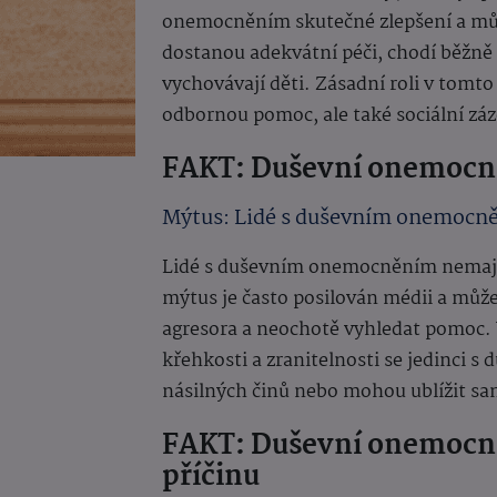
onemocněním skutečné zlepšení a může
dostanou adekvátní péči, chodí běžně d
vychovávají děti. Zásadní roli v tomto
odbornou pomoc, ale také sociální záz
FAKT: Duševní onemocn
Mýtus: Lidé s duševním onemocně
Lidé s duševním onemocněním nemají v
mýtus je často posilován médii a můž
agresora a neochotě vyhledat pomoc. 
křehkosti a zranitelnosti se jedinci 
násilných činů nebo mohou ublížit sa
FAKT: Duševní onemocn
příčinu