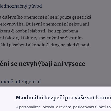
 jednoznačný původ
ou duševního onemocnění není pouze genetická
 nerovnováha. Duševní onemocnění nejsou ani
teru či osobní slabosti. Jsou způsobena
mi faktory i faktory spojenými se životním
ální působení alkoholu či drog na plod či např.
ní se nevyhýbají ani vysoce
 méně inteligentní
je mezi duševně nemocnými osobami stejné jako u
Maximální bezpečí pro vaše soukromí
imi jak jedince podprůměrné, průměrné, tak ty
uševní onemocnění inteligenci rozhodně
K personalizaci obsahu a reklam, poskytování funkcí so