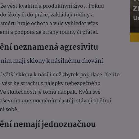
 vést kvalitní a produktivní život. Pokud
o školy či do práce, zakládají rodiny a
 směru hraje ochota a vůle vyhledat včas
emí a podpora ze strany rodiny či přátel.
ění neznamená agresivitu
ním mají sklony k násilnému chování
ětší sklony k násilí než zbytek populace. Tento
e vést ke strachu z nálepky nebezpečného
Ve skutečnosti je tomu naopak. Kvůli své
s duševním onemocněním častěji stávají oběťmi
mi sobě.
ění nemají jednoznačnou