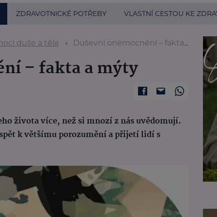
ZDRAVOTNICKÉ POTŘEBY
VLASTNÍ CESTOU KE ZDRA
oci duše a těla
Duševní onemocnění – fakta a mýty
ní – fakta a mýty
eho života více, než si mnozí z nás uvědomují.
pět k většímu porozumění a přijetí lidí s