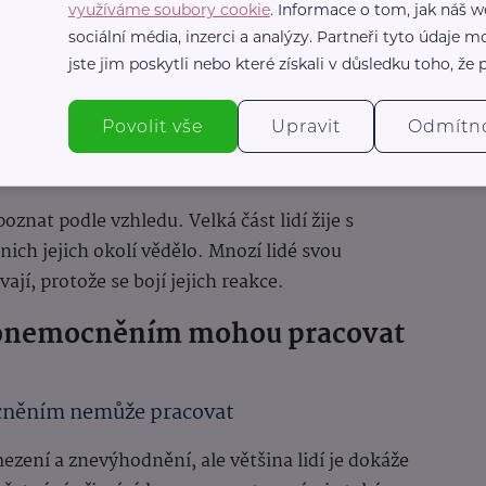
tomu, že ji člověk s psychiatrickými obtížemi
využíváme soubory cookie
. Informace o tom, jak náš w
sociální média, inzerci a analýzy. Partneři tyto údaje
nnost nebo si hůře pamatuje určitá fakta.
jste jim poskytli nebo které získali v důsledku toho, že p
ní nemusí být na člověku
Povolit vše
Upravit
Odmítn
onemocnění, se dá poznat
znat podle vzhledu. Velká část lidí žije s
ch jejich okolí vědělo. Mnozí lidé svou
ají, protože se bojí jejich reakce.
m onemocněním mohou pracovat
cněním nemůže pracovat
zení a znevýhodnění, ale většina lidí je dokáže