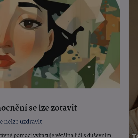
cnění se lze zotavit
 nelze uzdravit
rávné pomoci vykazuje většina lidí s duševním