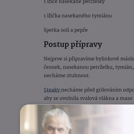
1 lžíce nasekané petrželky
1 lžička nasekaného tymiánu
špetka soli a pepře
Postup přípravy
Nejprve si připravíme bylinkové más
česnek, nasekanou petrželku, tymián, 
necháme ztuhnout.
Steaky
necháme před grilováním odpo
aby se uvolnila svalová vlákna a maso
utěrkou z obou stran a potřeme olivov
opepříme mořskou solí a čerstvě mle
Gril rozpálíme na velmi vysokou teplo