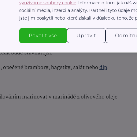
využíváme soubory cookie
. Informace o tom, jak náš w
 větší propečení a 7-8 minut pro maximální
sociální média, inzerci a analýzy. Partneři tyto údaje
táčíme příliš často, abychom na nich zachovali
jste jim poskytli nebo které získali v důsledku toho, že p
pouze 1 – 2krát.
me na talíř a dáme na něj kousek bylinkového
Povolit vše
Upravit
Odmítn
echáme takto odpočinout 5-10 minut. To zajistí,
teak bude šťavnatější.
a, opečené brambory, bagetky, salát nebo
dip
.
ilováním marinovat v marinádě z olivového oleje