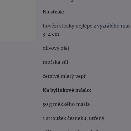
Na steak:
hovězí steaky nejlépe
z vyzrálého mas
3-4 cm
olivový olej
mořská sůl
čerstvě mletý pepř
Na bylinkové máslo:
50 g měkkého másla
1 stroužek česneku, utřený