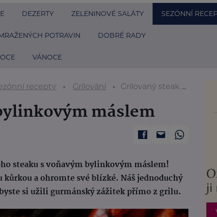
E
DEZERTY
ZELENINOVÉ SALÁTY
SEZÓNNÍ RECE
MRAŽENÝCH POTRAVIN
DOBRÉ RADY
NOCE
VÁNOCE
ezónní recepty
Grilování
Grilovaný steak s bylinkovým máslem
s bylinkovým máslem
ného steaku s voňavým bylinkovým máslem!
u kůrkou a ohromte své blízké. Náš jednoduchý
yste si užili gurmánský zážitek přímo z grilu.