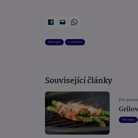
Recepty
Grilování
Související články
Pro prarod
Grilo
Recepty