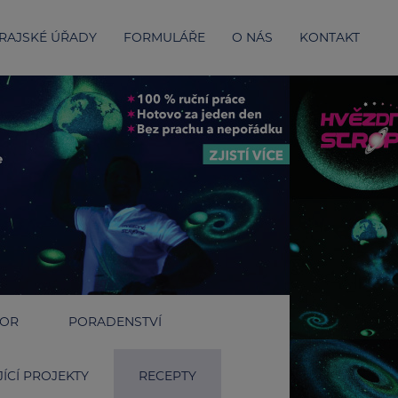
RAJSKÉ ÚŘADY
FORMULÁŘE
O NÁS
KONTAKT
IOR
PORADENSTVÍ
ÍCÍ PROJEKTY
RECEPTY