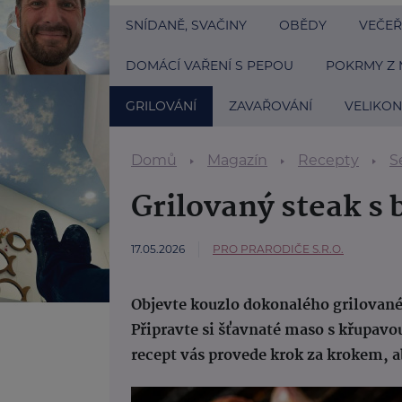
SNÍDANĚ, SVAČINY
OBĚDY
VEČEŘ
DOMÁCÍ VAŘENÍ S PEPOU
POKRMY Z 
GRILOVÁNÍ
ZAVAŘOVÁNÍ
VELIKO
Domů
Magazín
Recepty
S
Grilovaný steak 
17.05.2026
PRO PRARODIČE S.R.O.
Objevte kouzlo dokonalého grilova
Připravte si šťavnaté maso s křupavo
recept vás provede krok za krokem, ab