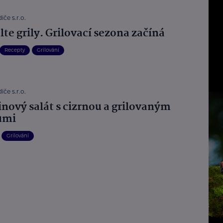
iče s.r.o.
te grily. Grilovací sezona začíná
Recepty
Grilování
iče s.r.o.
inový salát s cizrnou a grilovaným
umi
Grilování