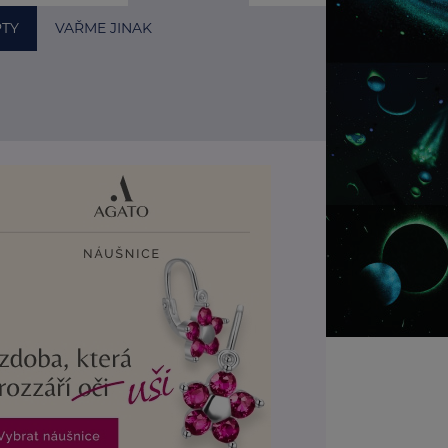
PTY
VAŘME JINAK