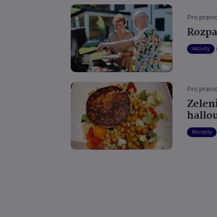
Pro prarod
Rozpal
Aktivity
Pro prarod
Zelen
hallo
Recepty