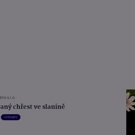
iče s.r.o.
vaný chřest ve slanině
Grilování