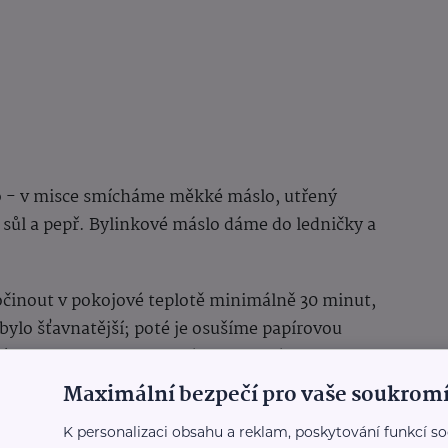
lo - v misce smícháme měkké máslo, utřený
sůl a pepř.
Bylinkové máslo dáme do ledničky a
činout v pokojové teplotě minimálně 30 minut,
 bylo šťavnatější; poté je osušíme papírovou
ým olejem. Podle vlastní chuti osolíme a
tým pepřem.
Maximální bezpečí pro vaše soukromí
tu. Steaky grilujeme 3-4 minuty z každé strany
K personalizaci obsahu a reklam, poskytování funkcí so