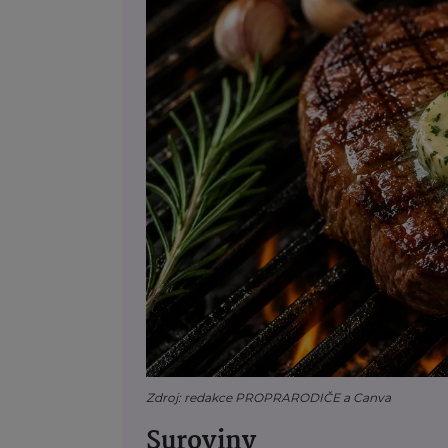
Zdroj: redakce PROPRARODIČE a Canva
Suroviny