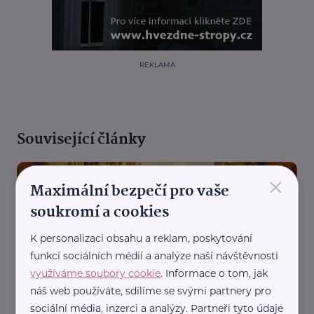
REKLAMA
Související články
×
Maximální bezpečí pro vaše
soukromí a cookies
K personalizaci obsahu a reklam, poskytování
funkcí sociálních médií a analýze naší návštěvnosti
využíváme soubory cookie
. Informace o tom, jak
Ziková Magdalena
S cizincem v kupé
náš web používáte, sdílíme se svými partnery pro
sociální média, inzerci a analýzy. Partneři tyto údaje