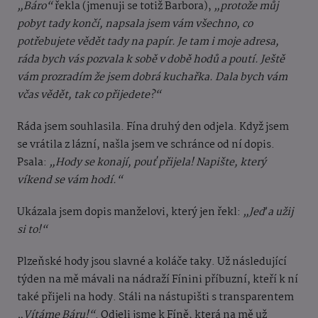
„Báro“
řekla (jmenuji se totiž Barbora),
„protože můj
pobyt tady končí, napsala jsem vám všechno, co
potřebujete vědět tady na papír. Je tam i moje adresa,
ráda bych vás pozvala k sobě v době hodů a poutí. Ještě
vám prozradím že jsem dobrá kuchařka. Dala bych vám
včas vědět, tak co přijedete?“
Ráda jsem souhlasila. Fína druhý den odjela. Když jsem
se vrátila z lázní, našla jsem ve schránce od ní dopis.
Psala:
„Hody se konají, pouť přijela! Napište, který
víkend se vám hodí.“
Ukázala jsem dopis manželovi, který jen řekl:
„Jeď a užij
si to!“
Plzeňské hody jsou slavné a koláče taky. Už následující
týden na mě mávali na nádraží Fínini příbuzní, kteří k ní
také přijeli na hody. Stáli na nástupišti s transparentem
„Vítáme Báru!“
. Odjeli jsme k Fíně, která na mě už