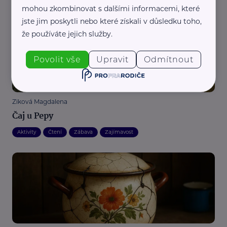
Aktivity
Čtení
Zábava
Zajímavost
mohou zkombinovat s dalšími informacemi, které
jste jim poskytli nebo které získali v důsledku toho,
že používáte jejich služby.
Povolit vše
Upravit
Odmítnout
Ziková Magdalena
Čaj u Pepy
Aktivity
Čtení
Zábava
Zajímavost