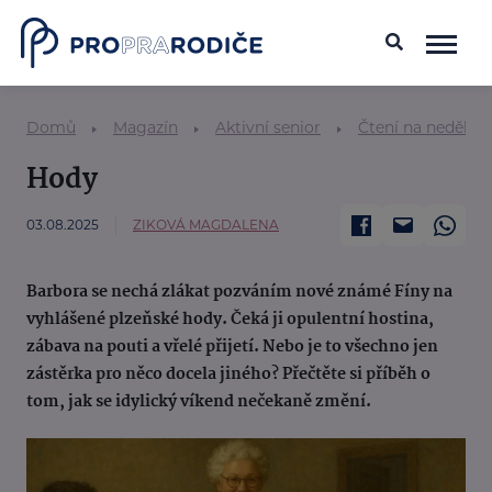
Domů
Magazín
Aktivní senior
Čtení na neděli
Hody
03.08.2025
ZIKOVÁ MAGDALENA
Barbora se nechá zlákat pozváním nové známé Fíny na
vyhlášené plzeňské hody. Čeká ji opulentní hostina,
zábava na pouti a vřelé přijetí. Nebo je to všechno jen
zástěrka pro něco docela jiného? Přečtěte si příběh o
tom, jak se idylický víkend nečekaně změní.