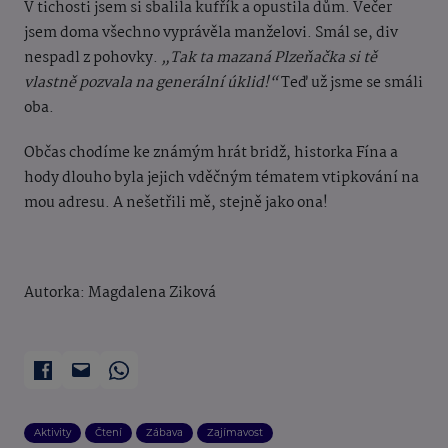
V tichosti jsem si sbalila kufřík a opustila dům. Večer
jsem doma všechno vyprávěla manželovi. Smál se, div
nespadl z pohovky.
„Tak ta mazaná Plzeňačka si tě
vlastně pozvala na generální úklid!“
Teď už jsme se smáli
oba.
Občas chodíme ke známým hrát bridž, historka Fína a
hody dlouho byla jejich vděčným tématem vtipkování na
mou adresu. A nešetřili mě, stejně jako ona!
Autorka: Magdalena Ziková
Aktivity
Čtení
Zábava
Zajímavost