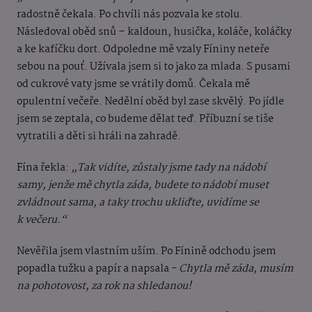
radostně čekala. Po chvíli nás pozvala ke stolu.
Následoval oběd snů – kaldoun, husička, koláče, koláčky
a ke kafíčku dort. Odpoledne mě vzaly Fíniny neteře
sebou na pouť. Užívala jsem si to jako za mlada. S pusami
od cukrové vaty jsme se vrátily domů. Čekala mě
opulentní večeře. Nedělní oběd byl zase skvělý. Po jídle
jsem se zeptala, co budeme dělat teď. Příbuzní se tiše
vytratili a děti si hráli na zahradě.
Fína řekla:
„Tak vidíte, zůstaly jsme tady na nádobí
samy, jenže mě chytla záda, budete to nádobí muset
zvládnout sama, a taky trochu ukliďte, uvidíme se
k večeru.“
Nevěřila jsem vlastním uším. Po Fínině odchodu jsem
popadla tužku a papír a napsala -
Chytla mě záda, musím
na pohotovost, za rok na shledanou!