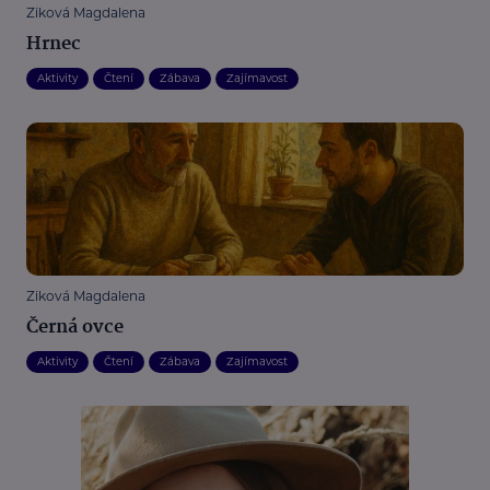
Ziková Magdalena
Hrnec
Aktivity
Čtení
Zábava
Zajímavost
Ziková Magdalena
Černá ovce
Aktivity
Čtení
Zábava
Zajímavost