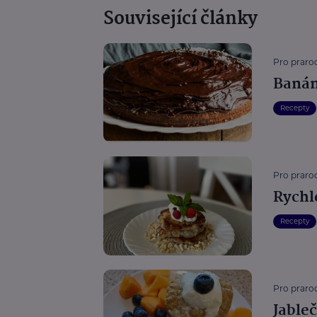
Související články
Pro prarod
Banán
Recepty
Pro prarod
Rychl
Recepty
Pro prarod
Jable