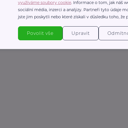
využíváme soubory cookie
. Informace o tom, jak náš w
laky a prodlužuje jejich trvanlivost.
sociální média, inzerci a analýzy. Partneři tyto údaje
travinářské fólie prodlužuje jejich čerstvost.
jste jim poskytli nebo které získali v důsledku toho, že p
Povolit vše
Upravit
Odmítn
. Vojtěch Vojtíšek, Masarykova univerzita, Brno