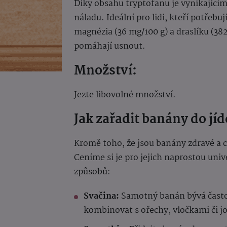
Díky obsahu tryptofanu je vynikajícím
náladu. Ideální pro lidi, kteří potřebu
magnézia (36 mg/100 g) a draslíku (38
pomáhají usnout.
Množství:
Jezte libovolné množství.
Jak zařadit banány do jíd
Kromě toho, že jsou banány zdravé a c
Ceníme si je pro jejich naprostou univ
způsobů:
Svačina:
Samotný banán bývá často 
kombinovat s ořechy, vločkami či j