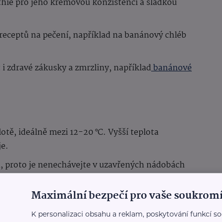
hie pro jeho krémovou konzistenci a sladkou
receptů na pečení, například na banánový chléb
i zdravé zákusky a zmrzliny, například
banánové
otě, ideálně mezi 12-20 °C. Vyšší teplota
je.
u, proto je nenechávejte v uzavřených nádobách
Maximální bezpečí pro vaše soukromí
 odděleně od ostatních plodů, abyste dosáhli co
K personalizaci obsahu a reklam, poskytování funkcí so