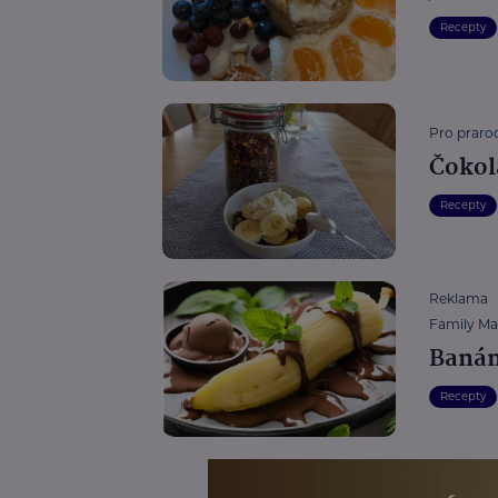
Recepty
Pro prarod
Čokol
Recepty
Reklama
Family Mar
Banán
Recepty