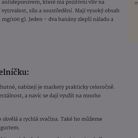
 antidepresivem, které má pozitivní vliv na
jí vytrvalost, sílu a soustředění. Mají vysoký obsah
2 mg/100 g). Jeden – dva banány zlepší náladu a
elníčku:
hutné, nabízejí je markety prakticky celoročně.
erzálnost, a navíc se dají využít na mnoho
skvělá a rychlá svačina. Také ho můžeme
ogurtem.