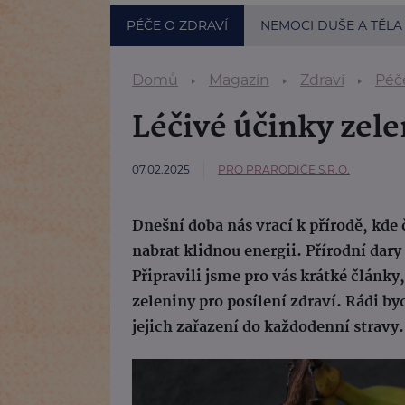
PÉČE O ZDRAVÍ
NEMOCI DUŠE A TĚLA
Domů
Magazín
Zdraví
Péče
Léčivé účinky zele
07.02.2025
PRO PRARODIČE S.R.O.
Dnešní doba nás vrací k přírodě, kde
nabrat klidnou energii. Přírodní dary
Připravili jsme pro vás krátké články
zeleniny pro posílení zdraví. Rádi 
jejich zařazení do každodenní stravy.