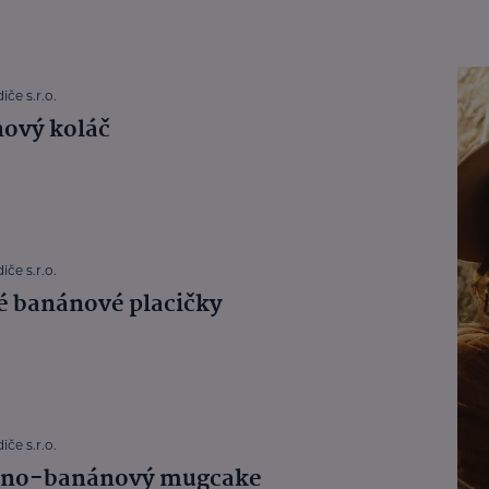
iče s.r.o.
ový koláč
iče s.r.o.
é banánové placičky
iče s.r.o.
čno-banánový mugcake