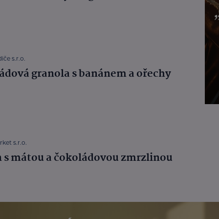
iče s.r.o.
ádová granola s banánem a ořechy
ket s.r.o.
 s mátou a čokoládovou zmrzlinou