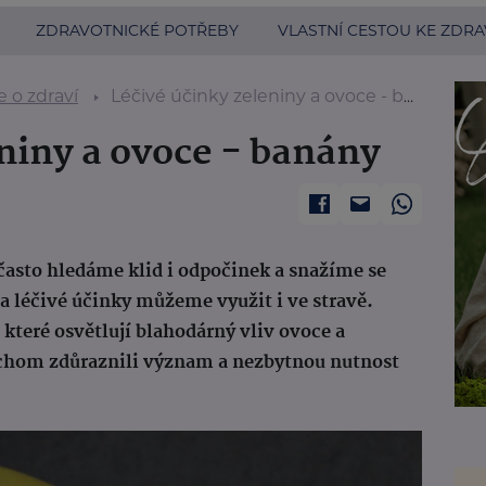
ZDRAVOTNICKÉ POTŘEBY
VLASTNÍ CESTOU KE ZDRA
 o zdraví
Léčivé účinky zeleniny a ovoce - banány
niny a ovoce - banány
 často hledáme klid i odpočinek a snažíme se
 a léčivé účinky můžeme využit i ve stravě.
, které osvětlují blahodárný vliv ovoce a
bychom zdůraznili význam a nezbytnou nutnost