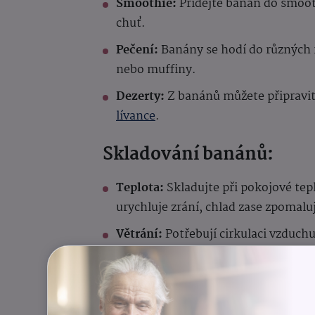
Smoothie:
Přidejte banán do smoot
chuť.
Pečení:
Banány se hodí do různých 
nebo muffiny.
Dezerty:
Z banánů můžete připravit 
lívance
.
Skladování banánů:
Teplota:
Skladujte při pokojové tepl
urychluje zrání, chlad zase zpomalu
Větrání:
Potřebují cirkulaci vzduch
nebo igelitových sáčcích.
Mimo jiný druh ovoce:
Skladujte je
nejdelší trvanlivosti.