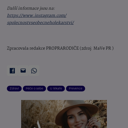
Další informace jsou na:
https://www.instagram.com/
spolecnostvseobecneholekarstvi
/
Zpracovala redakce PROPRARODIČE (zdroj: MaVe PR )
Zdraví
Péče o sebe
U lékaře
Prevence