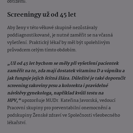
obtížemi.
Screeningy už od 45 let
Aby ženy v této věkové skupině nezůstávaly
poddiagnostikované, je nutné zaměřit se na včasná
vyšetření. Praktický lékař by měl být spolehlivým
průvodcem celým tímto obdobím.
„Už od 45 let bychom se měly při vyšetření pacientek
zaměřit na to, zda mají dostatek vitaminu D a vápníku a
jak funguje jejich štítná žláza. Důležité je také doporučit
screening rakoviny prsu a kolorekta i pravidelné
návštěvy gynekologa, například kvůli testu na
HPV,“
upozorňuje MUDr. Kateřina Javorská, vedoucí
Pracovní skupiny pro preventabilní onemocnění a
podskupiny Ženské zdraví ve Společnosti všeobecného
lékařství.