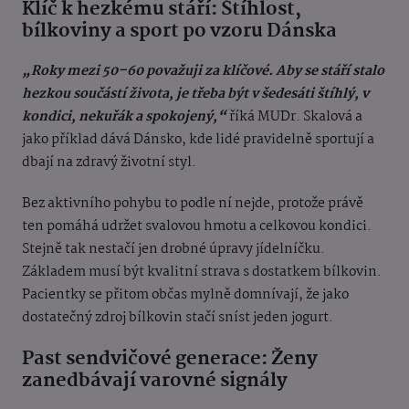
Klíč k hezkému stáří: Štíhlost,
bílkoviny a sport po vzoru Dánska
„Roky mezi 50–60 považuji za klíčové. Aby se stáří stalo
hezkou součástí života, je třeba být v šedesáti štíhlý, v
kondici, nekuřák a spokojený,“
říká MUDr. Skalová a
jako příklad dává Dánsko, kde lidé pravidelně sportují a
dbají na zdravý životní styl.
Bez aktivního pohybu to podle ní nejde, protože právě
ten pomáhá udržet svalovou hmotu a celkovou kondici.
Stejně tak nestačí jen drobné úpravy jídelníčku.
Základem musí být kvalitní strava s dostatkem bílkovin.
Pacientky se přitom občas mylně domnívají, že jako
dostatečný zdroj bílkovin stačí sníst jeden jogurt.
Past sendvičové generace: Ženy
zanedbávají varovné signály