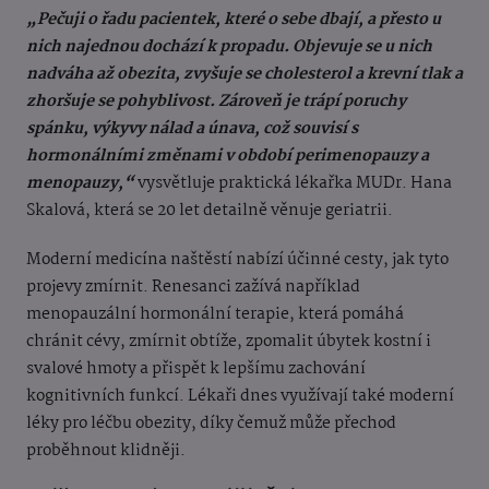
„Pečuji o řadu pacientek, které o sebe dbají, a přesto u
nich najednou dochází k propadu. Objevuje se u nich
nadváha až obezita, zvyšuje se cholesterol a krevní tlak a
zhoršuje se pohyblivost. Zároveň je trápí poruchy
spánku, výkyvy nálad a únava, což souvisí s
hormonálními změnami v období perimenopauzy a
menopauzy,“
vysvětluje praktická lékařka MUDr. Hana
Skalová, která se 20 let detailně věnuje geriatrii.
Moderní medicína naštěstí nabízí účinné cesty, jak tyto
projevy zmírnit. Renesanci zažívá například
menopauzální hormonální terapie, která pomáhá
chránit cévy, zmírnit obtíže, zpomalit úbytek kostní i
svalové hmoty a přispět k lepšímu zachování
kognitivních funkcí. Lékaři dnes využívají také moderní
léky pro léčbu obezity, díky čemuž může přechod
proběhnout klidněji.