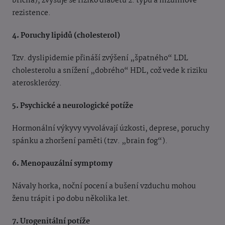
břicha), zvyšuje se riziko diabetu 2. typu a inzulinové
rezistence.
4. Poruchy lipidů (cholesterol)
Tzv. dyslipidemie přináší zvýšení „špatného“ LDL
cholesterolu a snížení „dobrého“ HDL, což vede k riziku
aterosklerózy.
5. Psychické a neurologické potíže
Hormonální výkyvy vyvolávají úzkosti, deprese, poruchy
spánku a zhoršení paměti (tzv. „brain fog“).
6. Menopauzální symptomy
Návaly horka, noční pocení a bušení vzduchu mohou
ženu trápit i po dobu několika let.
7. Urogenitální potíže