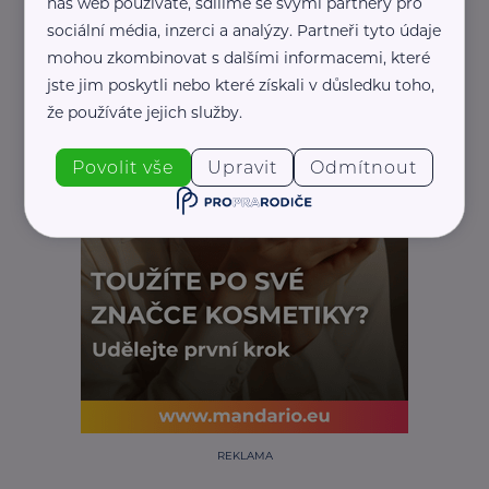
náš web používáte, sdílíme se svými partnery pro
sociální média, inzerci a analýzy. Partneři tyto údaje
mohou zkombinovat s dalšími informacemi, které
jste jim poskytli nebo které získali v důsledku toho,
že používáte jejich služby.
Povolit vše
Upravit
Odmítnout
REKLAMA