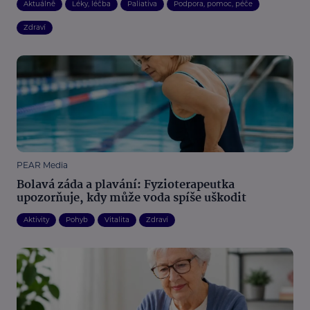
Aktuálně
Léky, léčba
Paliativa
Podpora, pomoc, péče
Zdraví
PEAR Media
Bolavá záda a plavání: Fyzioterapeutka
upozorňuje, kdy může voda spíše uškodit
Aktivity
Pohyb
Vitalita
Zdraví