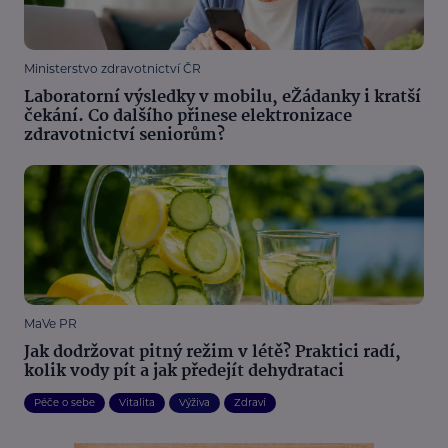
Ministerstvo zdravotnictví ČR
Laboratorní výsledky v mobilu, eŽádanky i kratší
čekání. Co dalšího přinese elektronizace
zdravotnictví seniorům?
MaVe PR
Jak dodržovat pitný režim v létě? Praktici radí,
kolik vody pít a jak předejít dehydrataci
Péče o sebe
Vitalita
Výživa
Zdraví