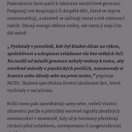
Padesátnice často patří k takzvané sendvičové generaci.
Podporují své dospívající či dospělé děti, které se teprve
osamostatňují, a zároveň se začínají starat o své stárnoucí
rodiče. Dávají energii oběma směry, ale samy jí mají čím
dál méně.
„Vyrůstaly v prostředí, kde byl kladen důraz na výkon,
spolehlivost a schopnost zvládnout vše bez velkých řečí.
Na rozdíl od mladší generace nebyly vedeny k tomu, aby
otevřeně mluvily o psychických potížích, nastavovaly si
hranice nebo dávaly sebe na první místo,“
popisuje
MUDr. Skalová specifickou životní zkušenost žen, které
vyrůstaly v socialismu.
Kvůli tomu pak zanedbávají samy sebe, neřeší vlastní
zdravotní potíže a přehlížejí varovné signály závažných
onemocnění v momentě, kdy už je hormony přestávají
chránit před infarktem, osteoporózou či urogenitálními