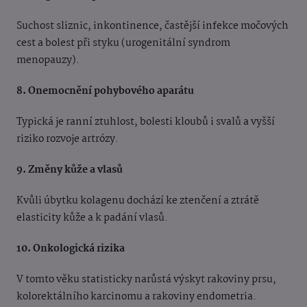
Suchost sliznic, inkontinence, častější infekce močových
cest a bolest při styku (urogenitální syndrom
menopauzy).
8. Onemocnění pohybového aparátu
Typická je ranní ztuhlost, bolesti kloubů i svalů a vyšší
riziko rozvoje artrózy.
9. Změny kůže a vlasů
Kvůli úbytku kolagenu dochází ke ztenčení a ztrátě
elasticity kůže a k padání vlasů.
10. Onkologická rizika
V tomto věku statisticky narůstá výskyt rakoviny prsu,
kolorektálního karcinomu a rakoviny endometria.