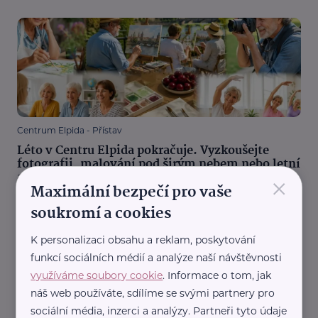
Centrum Elpida - Přístav
Léto v Centru Elpida pokračuje. Vyzkoušejte
fotografii, malování pod širým nebem nebo letní
×
angličtinu
Maximální bezpečí pro vaše
Aktivity
Péče o sebe
Tvoření
Vzdělávání
soukromí a cookies
K personalizaci obsahu a reklam, poskytování
funkcí sociálních médií a analýze naší návštěvnosti
využíváme soubory cookie
. Informace o tom, jak
náš web používáte, sdílíme se svými partnery pro
sociální média, inzerci a analýzy. Partneři tyto údaje