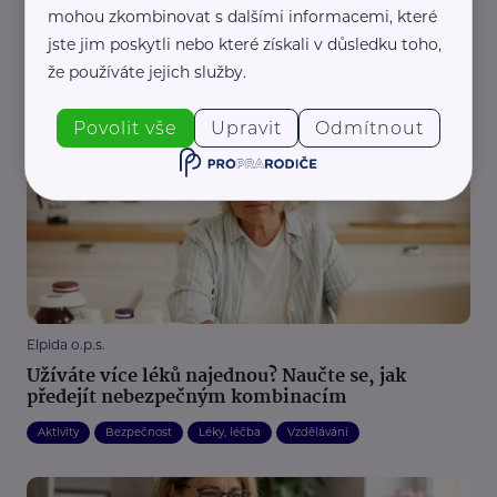
mohou zkombinovat s dalšími informacemi, které
Centrum Elpida - Přístav
jste jim poskytli nebo které získali v důsledku toho,
Nový Elbot usnadní seniorům online vzdělávání.
že používáte jejich služby.
Pomoci může i zpětná vazba
Aktivity
Komunikace
Kultura
Pohyb
Vzdělávání
Zdraví
Povolit vše
Upravit
Odmítnout
Elpida o.p.s.
Užíváte více léků najednou? Naučte se, jak
předejít nebezpečným kombinacím
Aktivity
Bezpečnost
Léky, léčba
Vzdělávání