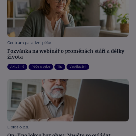
Centrum paliativní péče
Pozvánka na webinář o proměnách stáří a délky
života
Aktuálně
Péče o sebe
Tip
Vzdělávání
Elpida o.p.s.
On-line lekce bez obav: Naučte se ovládat