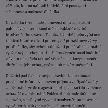
zrušení hranice pro minimální uspokojení pohledávek
věřitelů, kterou nahradí individuální posouzení
schopností a možností dlužníka.
Na začátku řízení bude stanovená míra uspokojení
pohledávek, kterou soud určí na základě návrhů
insolvenčního správce. Ta může být nižší nebo vyšší než
tradiční hranice třiceti procent, což přináší nové výzvy
pro dlužníky, aby během oddlužení prokázali maximální
využití svých schopností a sil. Insolvenční soud bude brát
v úvahu celou řadu faktorů včetně majetkových poměrů
dlužníka a jeho ochoty podstoupit nové zaměstnání.
Dlužníci pod tlakem nových pravidel budou muset
pravidelně informovat o svém příjmu a v případě ztráty
zaměstnání rychle reagovat, např. registrací do evidence
uchazečů o zaměstnání. Pokles příjmů bude důkladně
sledován, s možnými výzvami insolvenčního správce na
vysvětlení kroků vedoucích k obnovení finanční